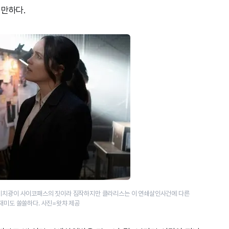
 만하다.
 미치광이 사이코패스의 짓이라 짐작하지만 클라리스는 이 연쇄살인사건에 다른
 재미도 쏠쏠하다. 사진=왓챠 제공