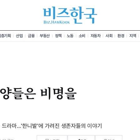
심층기획
산업
금융
부동산
정책
노동
소비
자동차
사회
환경
지역
연 양들은 비명을
 다룬 드라마…'한니발'에 가려진 생존자들의 이야기