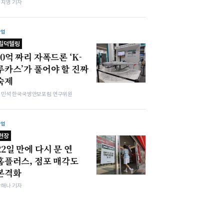
심지영 기자
산업
밀덕텔링
10억 짜리 자폭드론 ‘K-
루카스’가 풀어야 할 진짜
숙제
김민석 한국국방안보포럼 연구위원
산업
현장
22일 만에 다시 문 연
홈플러스, 점포 매각도
본격화
박해나 기자