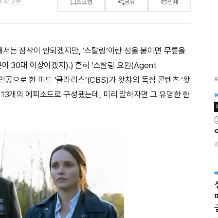
9
·
약 7분
스크랩
공유
인쇄
해서는 짐작이 안되겠지만, ‘스탈링’이란 성을 붙이면 무릎을
 30대 이상이겠지).) 흔히 ‘스탈링 요원(Agent
주인공으로 한 미드 ‘클라리스’(CBS)가 왓챠의 독점 콘텐츠 ‘왓
 13개의 에피소드로 구성됐는데, 미리 말하자면 그 유명한 한