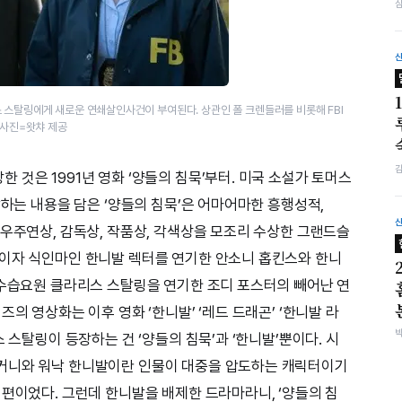
 스탈링에게 새로운 연쇄살인사건이 부여된다. 상관인 폴 크렌들러를 비롯해 FBI
 사진=왓챠 제공
것은 1991년 영화 ‘양들의 침묵’부터. 미국 소설가 토머스
당하는 내용을 담은 ‘양들의 침묵’은 어마어마한 흥행성적,
여우주연상, 감독상, 작품상, 각색상을 모조리 수상한 그랜드슬
사이자 식인마인 한니발 렉터를 연기한 안소니 홉킨스와 한니
 수습요원 클라리스 스탈링을 연기한 조디 포스터의 빼어난 연
의 영상화는 이후 영화 ‘한니발’ ‘레드 드래곤’ ‘한니발 라
 스탈링이 등장하는 건 ‘양들의 침묵’과 ‘한니발’뿐이다. 시
거니와 워낙 한니발이란 인물이 대중을 압도하는 캐릭터이기
 편이었다. 그런데 한니발을 배제한 드라마라니, ‘양들의 침