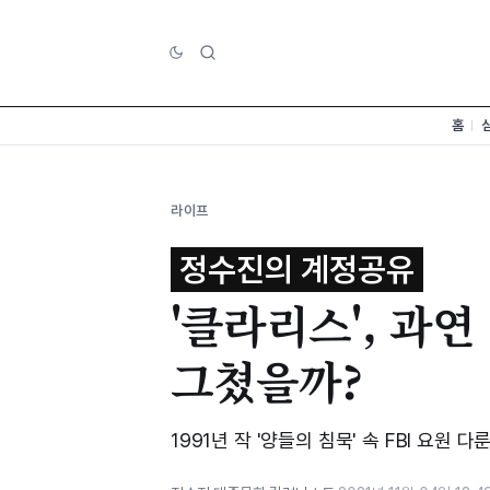
홈
라이프
정수진의 계정공유
'클라리스', 과
그쳤을까?
1991년 작 '양들의 침묵' 속 FBI 요원