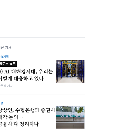
최신 기사
심층기획
미토스 쇼크
③ AI 대해킹시대, 우리는
어떻게 대응하고 있나
강은경 기자
금융
상상인, 수협은행과 증권사
매각 논의…
금융사 다 정리하나