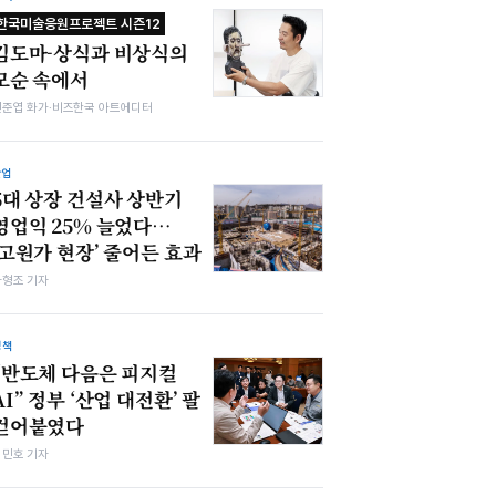
한국미술응원프로젝트 시즌12
김도마-상식과 비상식의
모순 속에서
전준엽 화가·비즈한국 아트에디터
산업
5대 상장 건설사 상반기
영업익 25% 늘었다…
‘고원가 현장’ 줄어든 효과
차형조 기자
정책
“반도체 다음은 피지컬
AI” 정부 ‘산업 대전환’ 팔
걷어붙였다
김민호 기자