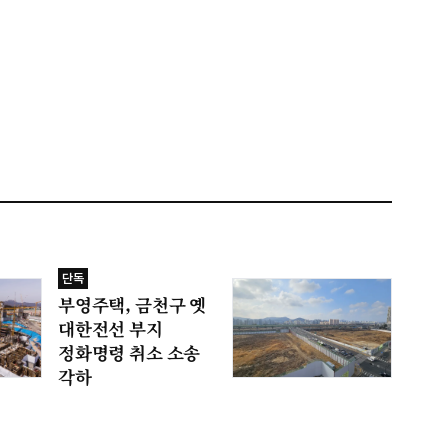
단독
부영주택, 금천구 옛
대한전선 부지
정화명령 취소 소송
각하