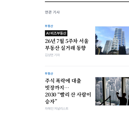
연관 기사
부동산
AI 비즈부동산
26년 7월 5주차 서울
부동산 실거래 동향
김상연 기자
부동산
주식 폭락에 대출
빗장까지…
2030 “빨리 산 사람이
승자”
차해인 저널리스트