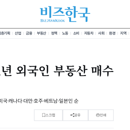
심층기획
산업
금융
부동산
정책
노동
소비
자동차
사회
환경
지역
1년 외국인 부동산 매수
 미국·캐나다·대만·호주·베트남·일본인 순
스크랩
공유
인쇄