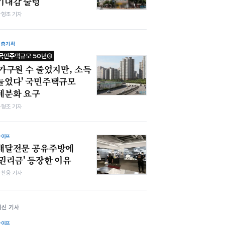
기대감 술렁
차형조 기자
심층기획
국민주택규모 50년③
'가구원 수 줄었지만, 소득
늘었다' 국민주택규모
세분화 요구
차형조 기자
라이프
배달전문 공유주방에
'권리금' 등장한 이유
박찬웅 기자
최신 기사
라이프