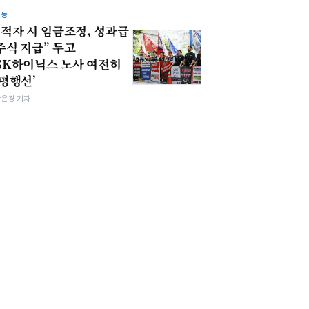
노동
“적자 시 임금조정, 성과급
주식 지급” 두고
SK하이닉스 노사 여전히
‘평행선’
강은경 기자