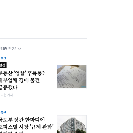
권대중 관련기사
부동산
현장
부동산 '영끌' 후폭풍?
대부업체 경매 물건
급증했다
전다현 기자
부동산
국토부 장관 한마디에
오피스텔 시장 '규제 완화'