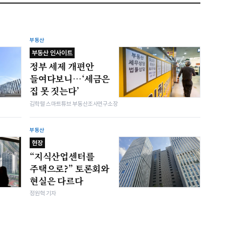
부동산
부동산 인사이트
정부 세제 개편안
들여다보니…‘세금은
집 못 짓는다’
김학렬 스마트튜브 부동산조사연구소장
부동산
현장
“지식산업센터를
주택으로?” 토론회와
현실은 다르다
정원혁 기자