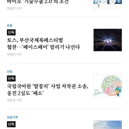
바이오 ‘기술수출 2.0’의 조건
최영찬 기자
금융
단독
토스, 부산국제록페스티벌
협찬…‘페이스페이’ 알리기 나선다
박형민 기자
산업
단독
국립국어원 ‘말뭉치’ 사업 저작권 소송,
웅진 2심도 ‘패소’
강은경 기자
심층기획
단독