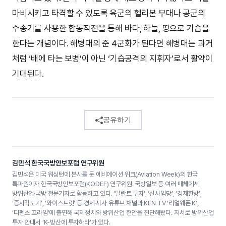
마비시키고 타격할 수 있도록 육군의 헬리본 부대나 공군의
수송기를 사용한 합동작전을 통해 바다, 하늘, 땅으로 기습을
한다는 개념이다. 해병대의 준 4군화가 된다면 해병대는 과거
처럼 ‘배에 타는 보병’이 아닌 ‘기습공격의 지휘자’로서 활약이
기대된다.
공유하기
김민석 한국국방안보포럼 연구위원
김민석은 미국 워싱턴에 본사를 둔 에비에이션 위크(Aviation Week)의 한국
특파원이자 한국국방안보포럼(KODEF) 연구위원. 국방일보 등 여러 매체에서
방위산업·국방 전문기자로 활동하고 있다. ‘달란트 투자’, ‘신사임당’, ‘경제한방’,
‘증시각도기’, ‘와이스트릿’ 등 경제·시사 유튜브 채널과 KFN TV ‘리얼웨폰 K’,
‘디펜스 프라임’에 출연해 국제정치와 방위산업 현안을 진단해왔다. 저서로 방위산업
투자 안내서 ‘K-방산에 투자하라’가 있다.