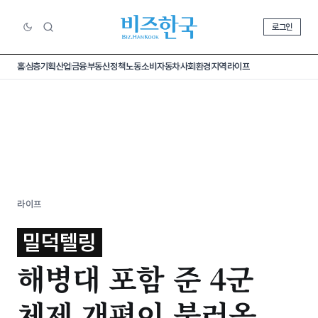
로그인
홈
심층기획
산업
금융
부동산
정책
노동
소비
자동차
사회
환경
지역
라이프
라이프
밀덕텔링
해병대 포함 준 4군
체제 개편이 불러올