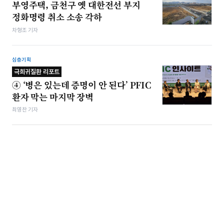
부영주택, 금천구 옛 대한전선 부지
정화명령 취소 소송 각하
차형조 기자
심층기획
극희귀질환 리포트
④ ‘병은 있는데 증명이 안 된다’ PFIC
환자 막는 마지막 장벽
최영찬 기자