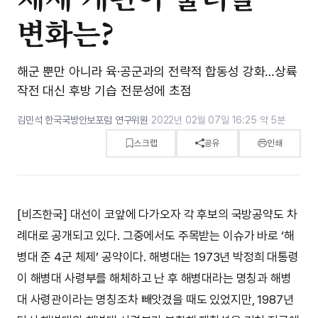
변화는?
해군 뿐만 아니라 육·공군과의 전략적 합동성 강화…상륙
작전 대신 후방 기습 전문성에 초점
김민석 한국국방안보포럼 연구위원
·
2022년 02월 07일 16:25
·
약 5분
스크랩
공유
인쇄
[비즈한국] 대선이 코앞에 다가오자 각 후보의 국방공약도 차
례대로 공개되고 있다. 그중에서도 주목받는 이슈가 바로 ‘해
병대 준 4군 체제’ 공약이다. 해병대는 1973년 박정희 대통령
이 해병대 사령부를 해체하고 난 후 해병대라는 명칭과 해병
대 사령관이라는 명칭조차 빼앗겼을 때도 있었지만, 1987년