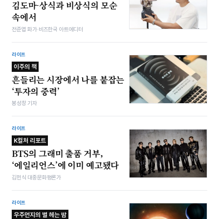
김도마-상식과 비상식의 모순
속에서
전준엽 화가·비즈한국 아트에디터
라이프
이주의 책
흔들리는 시장에서 나를 붙잡는
‘투자의 중력’
봉성창 기자
라이프
K컬처 리포트
BTS의 그래미 출품 거부,
‘에일리언스’에 이미 예고됐다
김헌식 대중문화평론가
라이프
우주먼지의 별 헤는 밤