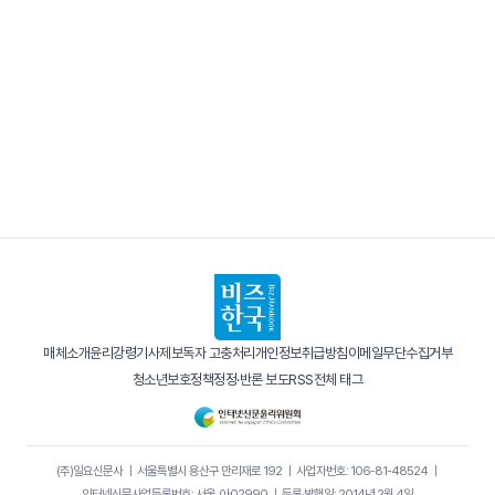
매체소개
윤리강령
기사제보
독자 고충처리
개인정보취급방침
이메일무단수집거부
청소년보호정책
정정·반론 보도
RSS
전체 태그
(주)일요신문사
｜
서울특별시 용산구 만리재로 192
｜
사업자번호: 106-81-48524
｜
인터넷신문사업등록번호: 서울, 아02990
｜
등록·발행일: 2014년 2월 4일