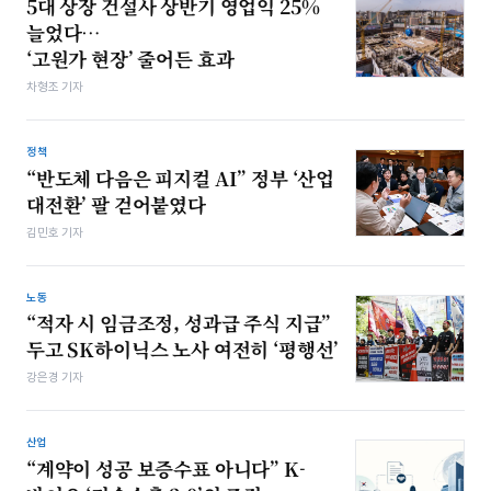
5대 상장 건설사 상반기 영업익 25%
늘었다…
‘고원가 현장’ 줄어든 효과
차형조 기자
정책
“반도체 다음은 피지컬 AI” 정부 ‘산업
대전환’ 팔 걷어붙였다
김민호 기자
노동
“적자 시 임금조정, 성과급 주식 지급”
두고 SK하이닉스 노사 여전히 ‘평행선’
강은경 기자
산업
“계약이 성공 보증수표 아니다” K-