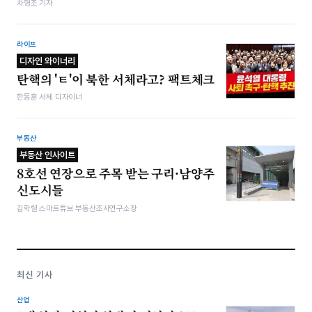
차형조 기자
라이프
디자인 와이너리
탄핵의 'ㅌ'이 북한 서체라고? 팩트체크
한동훈 서체 디자이너
부동산
부동산 인사이트
8호선 연장으로 주목 받는 구리·남양주
신도시들
김학렬 스마트튜브 부동산조사연구소장
최신 기사
산업