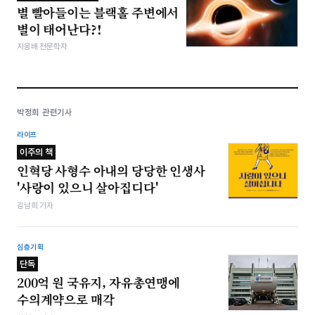
별 빨아들이는 블랙홀 주변에서
별이 태어난다?!
지웅배 천문학자
박정희 관련기사
라이프
이주의 책
인혁당 사형수 아내의 당당한 인생사
'사랑이 있으니 살아집디다'
김남희 기자
심층기획
단독
200억 원 국유지, 자유총연맹에
수의계약으로 매각