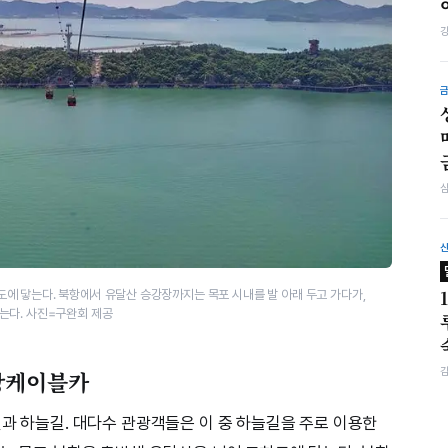
에 닿는다. 북항에서 유달산 승강장까지는 목포 시내를 발 아래 두고 가다가,
는다. 사진=구완회 제공
상케이블카
길과 하늘길. 대다수 관광객들은 이 중 하늘길을 주로 이용한