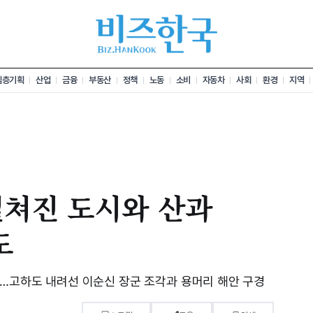
심층기획
산업
금융
부동산
정책
노동
소비
자동차
사회
환경
지역
펼쳐진 도시와 산과
도
랑…고하도 내려선 이순신 장군 조각과 용머리 해안 구경