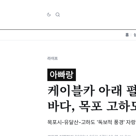
홈
라이프
아빠랑
케이블카 아래 
바다, 목포 고하
목포시-유달산-고하도 '독보적 풍경' 자