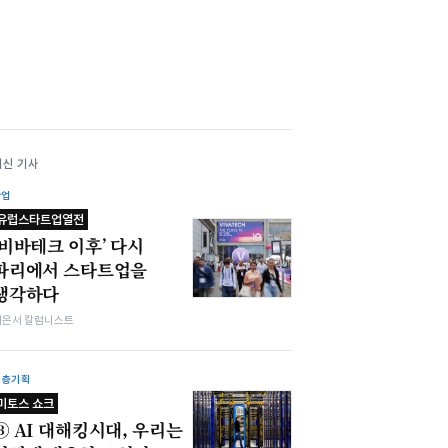
최신 기사
산업
유럽스타트업열전
‘비바테크 이후’ 다시
파리에서 스타트업을
생각하다
이은서 칼럼니스트
심층기획
미토스 쇼크
③ AI 대해킹시대, 우리는