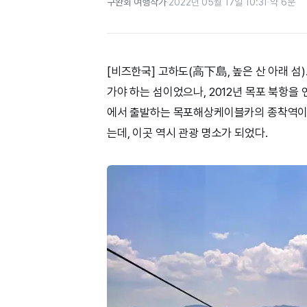
구완회 여행작가
·
2022년 05월 17일 10:31
·
약 6분
[비즈한국] 고하도(高下島, 높은 산 아래 섬
가야 하는 섬이었으나, 2012년 목포 북항
에서 출발하는 목포해상케이블카의 종착역이 
는데, 이곳 역시 관광 명소가 되었다.