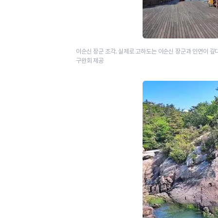
이순신 장군 조각. 실제로 고하도는 이순신 장군과 인연이 깊다
구완회 제공