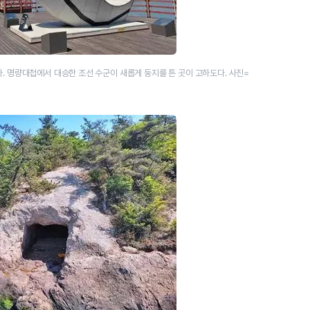
. 명량대첩에서 대승한 조선 수군이 새롭게 둥지를 튼 곳이 고하도다. 사진=