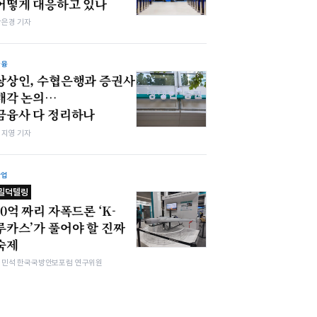
어떻게 대응하고 있나
강은경 기자
금융
상상인, 수협은행과 증권사
매각 논의…
금융사 다 정리하나
심지영 기자
산업
밀덕텔링
10억 짜리 자폭드론 ‘K-
루카스’가 풀어야 할 진짜
숙제
김민석 한국국방안보포럼 연구위원