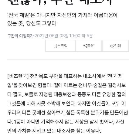
'전국 제일'은 아니지만 자신만의 가치와 아름다움이
있는 곳, 당신도 그렇다
구완회 여행작가
·
2022년 06월 08일 10:00
·
약 5분
스크랩
공유
인쇄
[비즈한국] 전라북도 부안을 대표하는 내소사에서 ‘전국 제
일’을 찾아보긴 힘들다. 절에 이르는 전나무 숲길은 월정사보
다 짧고, 보물로 지정된 대웅보전과 동종도 다른 유명한 절의
그것들에 비해 사뭇 소박해 보인다. 하지만 이것들이 모두 어
우러져 다른 곳에선 찾아보기 힘든 독특한 분위기를 만들어낸
다. 1등이 아니면 기억해주지 않는 세상을 잠시 벗어나, 자신
만의 가치를 지키고 있는 내소사를 찾는 이유다.