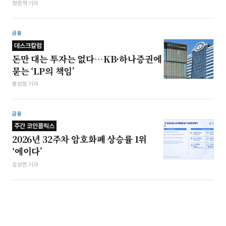
정원혁 기자
금융
데스크칼럼
돈만 대는 투자는 없다…KB·하나증권에
묻는 ‘LP의 책임’
봉성창 기자
금융
주간 코인플릭스
2026년 32주차 암호화폐 상승률 1위
‘에이다’
김상연 기자