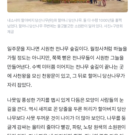
내소사의 할아버지 당산나무(위)와 할머니 당산나무. 둘 다 수령 1000년을 훌쩍
넘었다. 할머니 당산나무 주변에는 울긋불긋한 소원판이 달려 있다. 사진=구완회
제공
일주문을 지나면 시원한 전나무 숲길이다. 월정사처럼 하늘을
가릴 정도는 아니지만, 쭉쭉 뻗은 전나무들이 시원한 그늘을
만들어낸다. 수백 미터쯤 이어지는 전나무 숲길이 끝나는 곳
에 사천왕을 모신 천왕문이 있고, 그 뒤로 할머니 당산나무가
자리 잡았다.
나뭇잎 풍성한 가지를 맵시 있게 다듬은 모양이 사람들의 눈
길을 끈다. 역시 새끼로 꼰 당줄을 두른 허리가 할아버지 당산
나무보다 사뭇 두꺼운 것이 나이가 더 많아 보인다. 나무를 둥
글게 감싸는 울타리 줄마다 빨강, 파랑, 노랑 원색의 소원판이