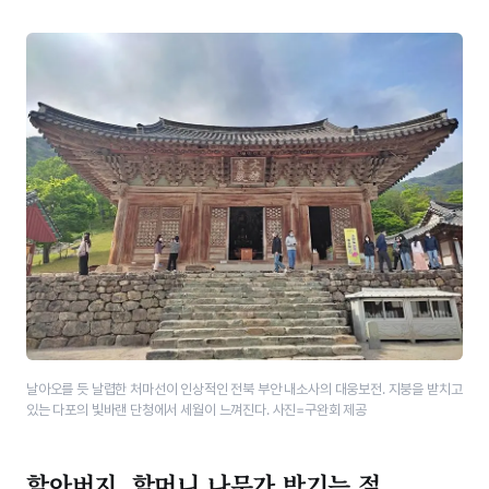
날아오를 듯 날렵한 처마선이 인상적인 ​전북 부안 내소사의 대웅보전. ​지붕을 받치고
있는 다포의 빛바랜 단청에서 세월이 느껴진다. 사진=구완회 제공
할아버지, 할머니 나무가 반기는 절