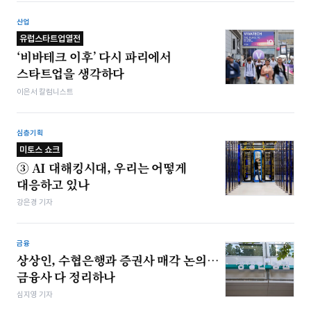
산업
유럽스타트업열전
‘비바테크 이후’ 다시 파리에서
스타트업을 생각하다
이은서 칼럼니스트
심층기획
미토스 쇼크
③ AI 대해킹시대, 우리는 어떻게
대응하고 있나
강은경 기자
금융
상상인, 수협은행과 증권사 매각 논의…
금융사 다 정리하나
심지영 기자