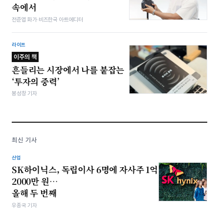
속에서
전준엽 화가·비즈한국 아트에디터
라이프
이주의 책
흔들리는 시장에서 나를 붙잡는
‘투자의 중력’
봉성창 기자
최신 기사
산업
SK하이닉스, 독립이사 6명에 자사주 1억
2000만 원…
올해 두 번째
우종국 기자