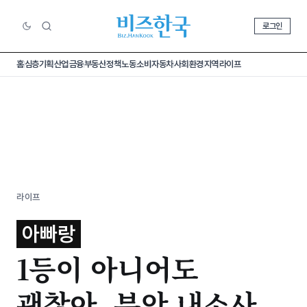
로그인
홈
심층기획
산업
금융
부동산
정책
노동
소비
자동차
사회
환경
지역
라이프
라이프
아빠랑
1등이 아니어도
괜찮아, 부안 내소사