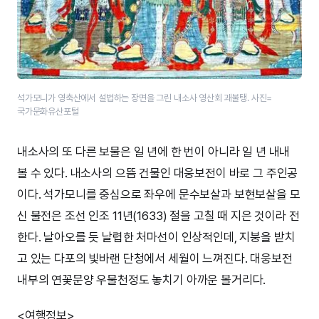
석가모니가 영축산에서 설법하는 장면을 그린 내소사 영산회 괘불탱. 사진=
국가문화유산포털
내소사의 또 다른 보물은 일 년에 한 번이 아니라 일 년 내내
볼 수 있다. 내소사의 으뜸 건물인 대웅보전이 바로 그 주인공
이다. 석가모니를 중심으로 좌우에 문수보살과 보현보살을 모
신 불전은 조선 인조 11년(1633) 절을 고칠 때 지은 것이라 전
한다. 날아오를 듯 날렵한 처마선이 인상적인데, 지붕을 받치
고 있는 다포의 빛바랜 단청에서 세월이 느껴진다. 대웅보전
내부의 연꽃문양 우물천정도 놓치기 아까운 볼거리다.
<여행정보>