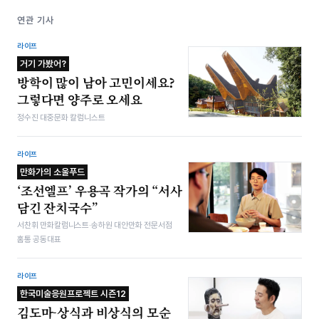
연관 기사
라이프
거기 가봤어?
방학이 많이 남아 고민이세요?
그렇다면 양주로 오세요
정수진 대중문화 칼럼니스트
라이프
만화가의 소울푸드
‘조선엘프’ 우용곡 작가의 “서사
담긴 잔치국수”
서찬휘 만화칼럼니스트·송하원 대안만화 전문서점
홈통 공동대표
라이프
한국미술응원프로젝트 시즌12
김도마-상식과 비상식의 모순