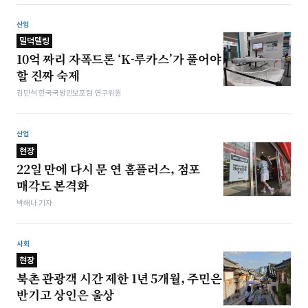
산업
밀덕텔링
10억 짜리 자폭드론 ‘K-루카스’가 풀어야
할 진짜 숙제
김민석 한국국방안보포럼 연구위원
산업
현장
22일 만에 다시 문 연 홈플러스, 점포
매각도 본격화
박해나 기자
사회
현장
북촌 관광객 시간 제한 1년 5개월, 주민은
반기고 상인은 울상