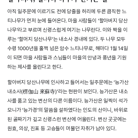
아직 일주문에 이르기도 전에 당줄을 허리에 두른 큼직한 느
티나무가 먼저 눈에 들어온다. 마을 사람들이 ‘할아버지 당산
나무’라고 부르며 신령스럽게 여기는 나무란다. 이와 짝을 이
루는 ‘할머지 당산나무’는 내소사 경내에 있다. 두 나무 모두
수령 1000년을 훌쩍 넘은 암수 느티나무로, 해마다 1월 14일
이 되면 마을 사람들과 스님들이 마을의 안녕과 풍년을 기원
하는 제사를 올린다고 한다.
할아버지 당산나무에 인사하고 들어서는 일주문에는 ‘능가산
내소사(楞伽山 來蘇寺)’라는 현판이 보인다. 능가산은 내소
사를 품고 있는 변산의 다른 이름이다. 능가산은 일찍이 석가
모니가 ‘능가경’의 말씀을 설하였다는 인도의 산이니, 바위로
된 골짜기가 깊고 신령스런 변산에 어울린다. 변산 곳곳에는
원효, 의상, 진표 등 고승들이 머물던 자취가 남아 있다.