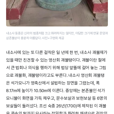
내소사 동종은 신라의 범종처럼 크고 화려하지는 않지만, 아담한 크기에 연꽃 문양과
삼존불상이 충분히 아름답다. 사진=구완회 제공
내소사에 있는 또 다른 걸작은 일 년에 한 번, 내소사 괘불재가
있을 때만 친견할 수 있는 영산회 괘불탱이다. 괘불이란 절에
서 큰 법회나 의식을 행하기 위해 법당 앞뜰에 걸어 놓는 그림
으로 괘불화, 괘불탱이라고도 부른다. 내소사 영산회 괘불탱
은 석가모니가 영축산에서 설법하는 장면을 그렸는데, 폭
8.17m에 높이가 10.50m에 이른다. 중앙에는 본존불인 석가
모니불이 화면을 가득 채우고, 문수보살과 보현보살 등 6명의
보살들이 둘러섰다. 조선 숙종 26년(1700)에 제작된 이 괘불
은 콧속의 털까지 묘사하는 정밀함과 화려한 채색으로 걸작의