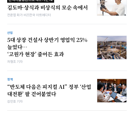
김도마-상식과 비상식의 모순 속에서
전준엽 화가·비즈한국 아트에디터
산업
5대 상장 건설사 상반기 영업익 25%
늘었다…
‘고원가 현장’ 줄어든 효과
차형조 기자
정책
“반도체 다음은 피지컬 AI” 정부 ‘산업
대전환’ 팔 걷어붙였다
김민호 기자