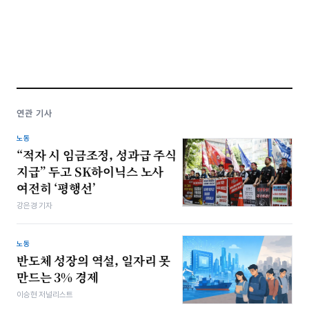
연관 기사
노동
“적자 시 임금조정, 성과급 주식
지급” 두고 SK하이닉스 노사
여전히 ‘평행선’
강은경 기자
노동
반도체 성장의 역설, 일자리 못
만드는 3% 경제
이승현 저널리스트