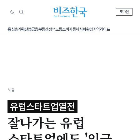
로그인
홈
심층기획
산업
금융
부동산
정책
노동
소비
자동차
사회
환경
지역
라이프
노동
유럽스타트업열전
잘나가는 유럽
스타트업에도 '임금