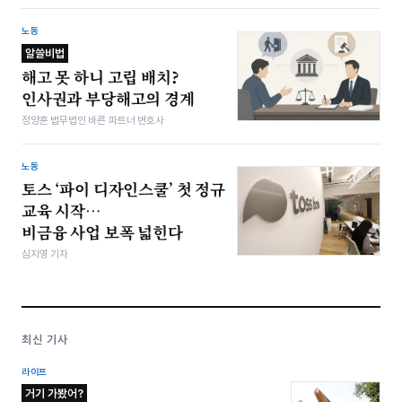
노동
알쓸비법
해고 못 하니 고립 배치?
인사권과 부당해고의 경계
정양훈 법무법인 바른 파트너 변호사
노동
토스 ‘파이 디자인스쿨’ 첫 정규
교육 시작…
비금융 사업 보폭 넓힌다
심지영 기자
최신 기사
라이프
거기 가봤어?