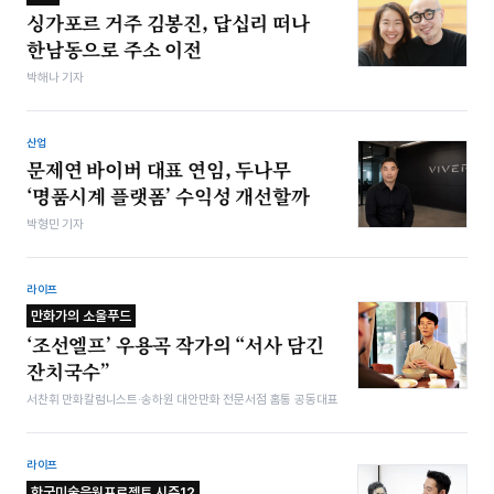
싱가포르 거주 김봉진, 답십리 떠나
한남동으로 주소 이전
박해나 기자
산업
문제연 바이버 대표 연임, 두나무
‘명품시계 플랫폼’ 수익성 개선할까
박형민 기자
라이프
만화가의 소울푸드
‘조선엘프’ 우용곡 작가의 “서사 담긴
잔치국수”
서찬휘 만화칼럼니스트·송하원 대안만화 전문서점 홈통 공동대표
라이프
한국미술응원프로젝트 시즌12