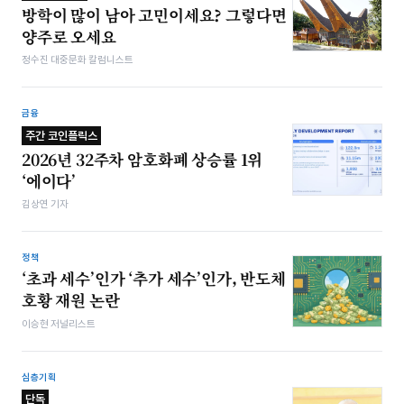
방학이 많이 남아 고민이세요? 그렇다면
양주로 오세요
정수진 대중문화 칼럼니스트
금융
주간 코인플릭스
2026년 32주차 암호화폐 상승률 1위
‘에이다’
김상연 기자
정책
‘초과 세수’인가 ‘추가 세수’인가, 반도체
호황 재원 논란
이승현 저널리스트
심층기획
단독