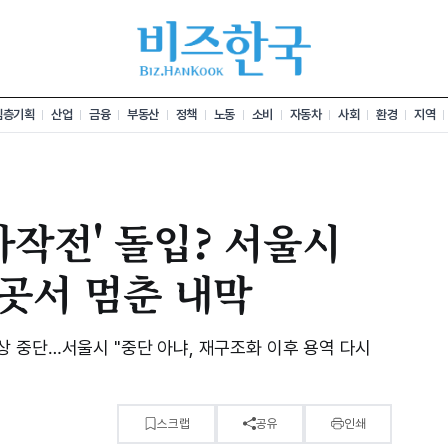
심층기획
산업
금융
부동산
정책
노동
소비
자동차
사회
환경
지역
사작전' 돌입? 서울시
곳서 멈춘 내막
 중단…서울시 "중단 아냐, 재구조화 이후 용역 다시
스크랩
공유
인쇄