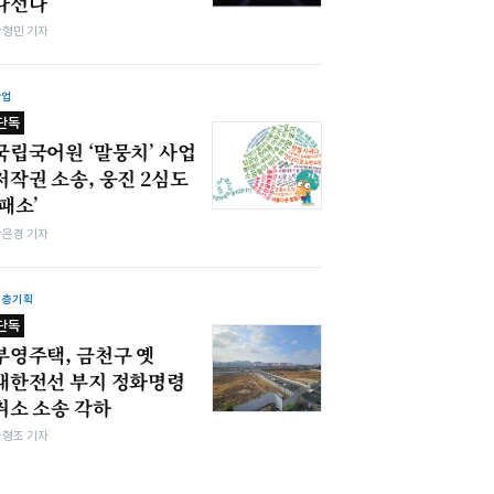
나선다
박형민 기자
산업
단독
국립국어원 ‘말뭉치’ 사업
저작권 소송, 웅진 2심도
‘패소’
강은경 기자
심층기획
단독
부영주택, 금천구 옛
대한전선 부지 정화명령
취소 소송 각하
차형조 기자