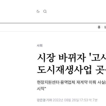
홈
사회
시장 바뀌자 '고
도시재생사업 곳
현장지원센터·용역업체 재계약 미뤄 사실상
시작"
강은경 기자
·
2022년 08월 26일 17:53
·
약 7분