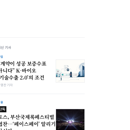
최신 기사
산업
“계약이 성공 보증수표
아니다” K-바이오
‘기술수출 2.0’의 조건
최영찬 기자
금융
단독
토스, 부산국제록페스티벌
협찬…‘페이스페이’ 알리기