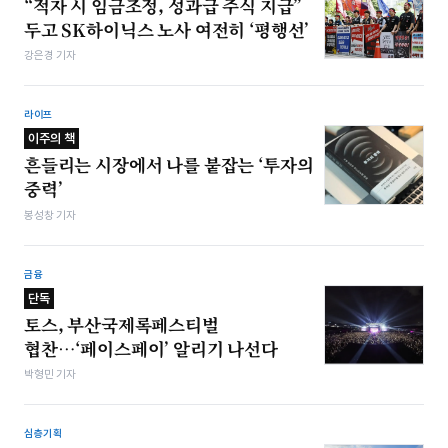
“적자 시 임금조정, 성과급 주식 지급”
두고 SK하이닉스 노사 여전히 ‘평행선’
강은경 기자
라이프
이주의 책
흔들리는 시장에서 나를 붙잡는 ‘투자의
중력’
봉성창 기자
금융
단독
토스, 부산국제록페스티벌
협찬…‘페이스페이’ 알리기 나선다
박형민 기자
심층기획