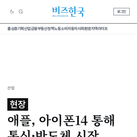
로그인
홈
심층기획
산업
금융
부동산
정책
노동
소비
자동차
사회
환경
지역
라이프
산업
현장
애플, 아이폰14 통해
통신·반도체 시장