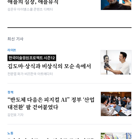
애플의 심장, 애플뮤직
김은우 아이엠스쿨 콘텐츠 디렉터
최신 기사
라이프
한국미술응원프로젝트 시즌12
김도마-상식과 비상식의 모순 속에서
전준엽 화가·비즈한국 아트에디터
정책
“반도체 다음은 피지컬 AI” 정부 ‘산업
대전환’ 팔 걷어붙였다
김민호 기자
노동