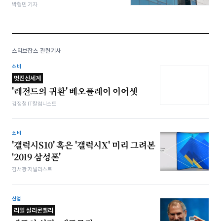
박형민 기자
스티브잡스 관련기사
소비
멋진신세계
'레전드의 귀환' 베오플레이 이어셋
김정철 IT칼럼니스트
소비
'갤럭시S10' 혹은 '갤럭시X' 미리 그려본
'2019 삼성폰'
김서광 저널리스트
산업
리얼 실리콘밸리