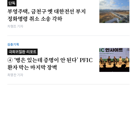
단독
부영주택, 금천구 옛 대한전선 부지
정화명령 취소 소송 각하
차형조 기자
심층기획
극희귀질환 리포트
④ ‘병은 있는데 증명이 안 된다’ PFIC
환자 막는 마지막 장벽
최영찬 기자