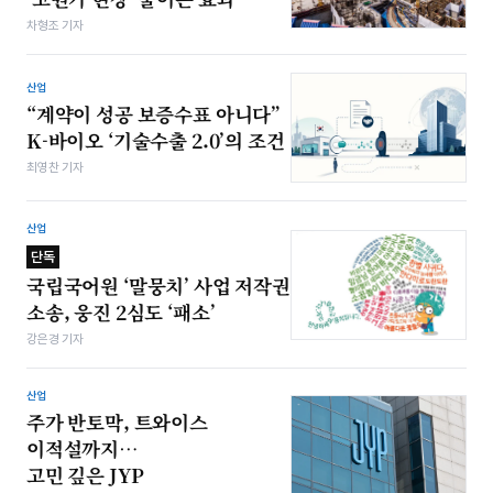
차형조 기자
산업
“계약이 성공 보증수표 아니다”
K-바이오 ‘기술수출 2.0’의 조건
최영찬 기자
산업
단독
국립국어원 ‘말뭉치’ 사업 저작권
소송, 웅진 2심도 ‘패소’
강은경 기자
산업
주가 반토막, 트와이스
이적설까지…
고민 깊은 JYP