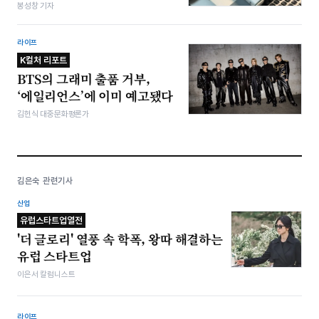
봉성창 기자
라이프
K컬처 리포트
BTS의 그래미 출품 거부,
‘에일리언스’에 이미 예고됐다
김헌식 대중문화평론가
김은숙 관련기사
산업
유럽스타트업열전
'더 글로리' 열풍 속 학폭, 왕따 해결하는
유럽 스타트업
이은서 칼럼니스트
라이프