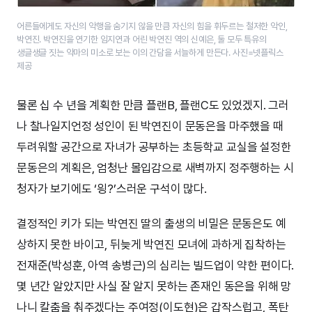
어른들에게도 자신의 악행을 숨기지 않을 만큼 자신의 힘을 휘두르는 철저한 악인,
박연진. 박연진을 연기한 임지연과 어린 박연진 역의 신예은, 둘 모두 특유의
생글생글 짓는 악마의 미소로 보는 이의 간담을 서늘하게 만든다. 사진=넷플릭스
제공
물론 십 수 년을 계획한 만큼 플랜B, 플랜C도 있었겠지. 그러
나 찰나일지언정 성인이 된 박연진이 문동은을 마주했을 때
두려워할 공간으로 자녀가 공부하는 초등학교 교실을 설정한
문동은의 계획은, 엄청난 몰입감으로 새벽까지 정주행하는 시
청자가 보기에도 ‘읭?’스러운 구석이 많다.
결정적인 키가 되는 박연진 딸의 출생의 비밀은 문동은도 예
상하지 못한 바이고, 뒤늦게 박연진 모녀에 과하게 집착하는
전재준(박성훈, 아역 송병근)의 심리는 빌드업이 약한 편이다.
몇 년간 알았지만 사실 잘 알지 못하는 존재인 동은을 위해 망
나니 칼춤을 춰주겠다는 주여정(이도현)은 갑작스럽고, 폭탄