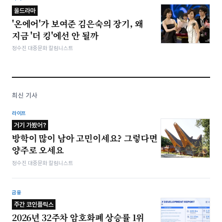
올드라마
'온에어'가 보여준 김은숙의 장기, 왜
지금 '더 킹'에선 안 될까
정수진 대중문화 칼럼니스트
최신 기사
라이프
거기 가봤어?
방학이 많이 남아 고민이세요? 그렇다면
양주로 오세요
정수진 대중문화 칼럼니스트
금융
주간 코인플릭스
2026년 32주차 암호화폐 상승률 1위