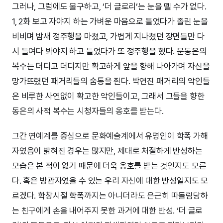
그러나, 그럼에도 불구하고, ‘더 글로리’는 눈을 뗄 수가 없다.
1, 2화 보고 자야지 하는 가벼운 마음으로 틀었다가 졸린 눈을
비비며 밤새 정주행을 마쳤고, 가볍게 지나쳤던 장면들만 다
시 들여다 봐야지 하고 틀었다가 또 정주행을 했다. 문동은의
복수는 더디고 더디지만 확고하게 앞을 향해 나아가며 자신을
망가뜨렸던 패거리들의 숨통을 죈다. 박연진 패거리의 악인들
은 비루한 사연없이 확고한 악인들이고, 그래서 그들을 향한
동은의 사적 복수는 시청자들의 옹호를 받는다.
그간 연예계를 중심으로 문화예술계에서 유명인이 학폭 가해
자였음이 밝혀진 경우는 많지만, 제대로 처절하게 반성하는
모습은 본 적이 없기 때문에 더욱 옹호를 받는 것인지도 모른
다. 혹은 방관자였을 수 있는 우리 자신에 대한 반성일지도 모
르겠다. 학창시절 학폭까지는 아니더라도 은근히 따돌림당하
는 친구에게 손을 내어주지 못한 과거에 대한 반성. ‘더 글로