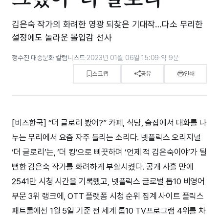
김은숙 작가의 화려한 영광 되찾은 기대작…다소 무리한
설정에도 놀라운 몰입감 선사
정수진 대중문화 칼럼니스트
·
2023년 01월 06일 15:09
·
약 9분
스크랩
공유
인쇄
[비즈한국] “더 글로리 봤어?” 카페, 식당, 술집에서 대화를 나
누는 무리에서 요즘 자주 들리는 소리다. 넷플릭스 오리지널
‘더 글로리’는, ‘더 킹’으로 삐끗하며 ‘언제 적 김은숙이야’가 될
뻔한 김은숙 작가를 화려하게 부활시켰다. 공개 사흘 만에
2541만 시청 시간을 기록했고, 넷플릭스 글로벌 톱10 비영어
부문 3위 랭크에, OTT 플랫폼 시청 순위 집계 사이트 플릭스
패트롤에선 1월 5일 기준 전 세계 톱10 TV프로그램 4위를 차