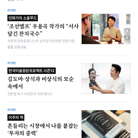
라이프
만화가의 소울푸드
‘조선엘프’ 우용곡 작가의 “서사
담긴 잔치국수”
서찬휘 만화칼럼니스트·송하원 대안만화 전문서점
홈통 공동대표
라이프
한국미술응원프로젝트 시즌12
김도마-상식과 비상식의 모순
속에서
전준엽 화가·비즈한국 아트에디터
라이프
이주의 책
흔들리는 시장에서 나를 붙잡는
‘투자의 중력’