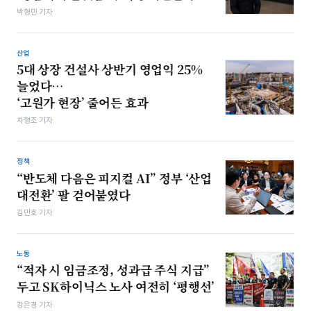
박형민 기자
산업
5대 상장 건설사 상반기 영업익 25%
늘었다…
‘고원가 현장’ 줄어든 효과
차형조 기자
정책
“반도체 다음은 피지컬 AI” 정부 ‘산업
대전환’ 팔 걷어붙였다
김민호 기자
노동
“적자 시 임금조정, 성과급 주식 지급”
두고 SK하이닉스 노사 여전히 ‘평행선’
강은경 기자