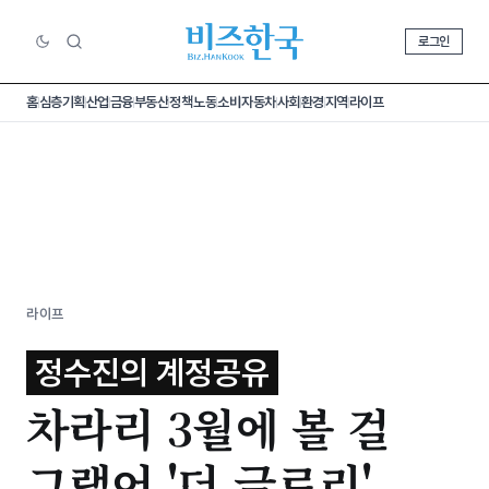
로그인
홈
심층기획
산업
금융
부동산
정책
노동
소비
자동차
사회
환경
지역
라이프
라이프
정수진의 계정공유
차라리 3월에 볼 걸
그랬어 '더 글로리'