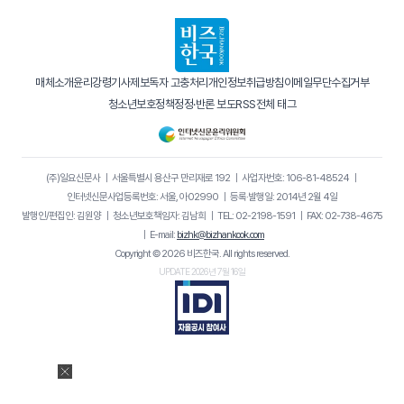
매체소개
윤리강령
기사제보
독자 고충처리
개인정보취급방침
이메일무단수집거부
청소년보호정책
정정·반론 보도
RSS
전체 태그
(주)일요신문사
｜
서울특별시 용산구 만리재로 192
｜
사업자번호: 106-81-48524
｜
인터넷신문사업등록번호: 서울, 아02990
｜
등록·발행일: 2014년 2월 4일
발행인/편집인: 김원양
｜
청소년보호책임자: 김남희
｜
TEL: 02-2198-1591
｜
FAX: 02-738-4675
｜
E-mail:
bizhk@bizhankook.com
Copyright © 2026 비즈한국. All rights reserved.
UPDATE 2026년 7월 16일