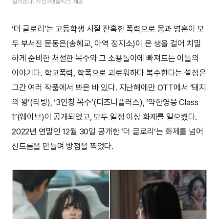
걸려든다. 사진=넷플릭스 제공
‘더 글로리’는 고등학생 시절 잔혹한 폭력으로 몸과 영혼이 모
두 부서진 문동은(송혜교, 아역 정지소)이 온 생을 걸어 치밀
하게 준비한 처절한 복수와 그 소용돌이에 빠져드는 이들의
이야기다. 학교폭력, 학폭으로 괴로워하다 복수한다는 설정은
그간 여러 작품에서 봐온 바 있다. 지난해에만 OTT에서 ‘돼지
의 왕’(티빙), ‘3인칭 복수’(디즈니플러스), ‘약한영웅 Class
1’(웨이브)이 공개되었고, 모두 일정 이상 화제를 일으켰다.
2022년 연말인 12월 30일 공개한 ‘더 글로리’는 화제를 넘어
신드롬을 만들며 방점을 찍었다.