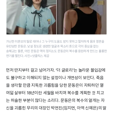
가난한 미혼모의 딸로 태어나 그 누구의 도움도 받지 못하고 철저하게 몸과 영혼을
유린당한 문동은. 낯설 정도로 생경한 얼굴과 목소리 톤으로 극의 중심을 잡는
송혜교는 물론, 어린 문동은 역의 정지소도 문동은의 복수를 응원하게 만드는 훌륭한
연기를 펼친다. 사진=넷플릭스 제공
먼저 딴지부터 걸고 넘어가자. ‘더 글로리’는 놀라운 몰입감에
도 불구하고 이해되지 않는 설정이나 개연성이 보인다. 죽음
을 생각할 만큼 지독한 괴롭힘을 당한 문동은이 자퇴하던 열
여덟 살부터 18년이란 세월을 바치며 복수를 계획한 것 치고
는 허술한 부분이 많다는 소리다. 문동은의 복수의 얼개는 자
신을 괴롭힌 무리의 대장인 박연진(임지연, 아역 신예은)의 딸