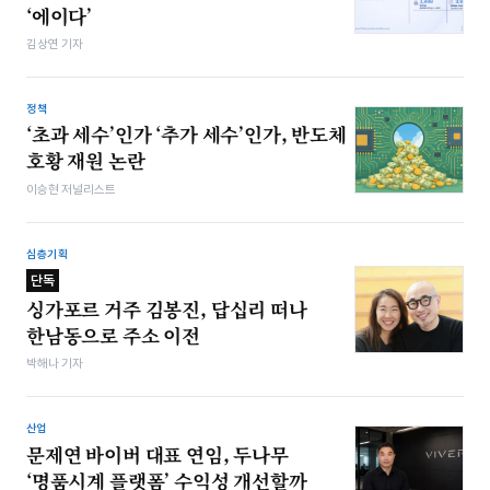
‘에이다’
김상연 기자
정책
‘초과 세수’인가 ‘추가 세수’인가, 반도체
호황 재원 논란
이승현 저널리스트
심층기획
단독
싱가포르 거주 김봉진, 답십리 떠나
한남동으로 주소 이전
박해나 기자
산업
문제연 바이버 대표 연임, 두나무
‘명품시계 플랫폼’ 수익성 개선할까