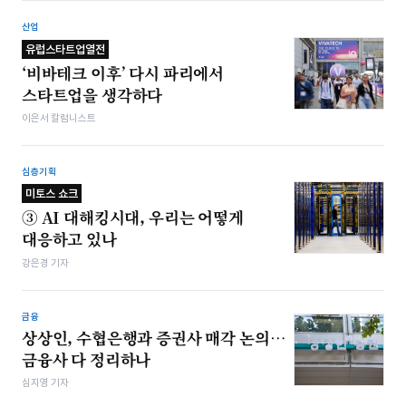
산업
유럽스타트업열전
‘비바테크 이후’ 다시 파리에서
스타트업을 생각하다
이은서 칼럼니스트
심층기획
미토스 쇼크
③ AI 대해킹시대, 우리는 어떻게
대응하고 있나
강은경 기자
금융
상상인, 수협은행과 증권사 매각 논의…
금융사 다 정리하나
심지영 기자