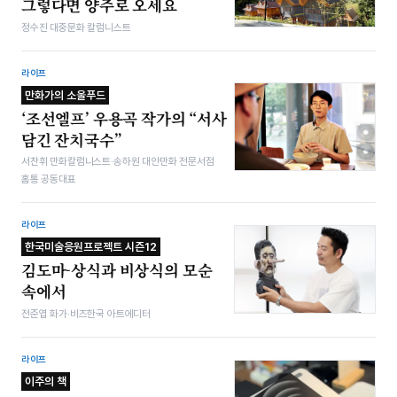
그렇다면 양주로 오세요
정수진 대중문화 칼럼니스트
라이프
만화가의 소울푸드
‘조선엘프’ 우용곡 작가의 “서사
담긴 잔치국수”
서찬휘 만화칼럼니스트·송하원 대안만화 전문서점
홈통 공동대표
라이프
한국미술응원프로젝트 시즌12
김도마-상식과 비상식의 모순
속에서
전준엽 화가·비즈한국 아트에디터
라이프
이주의 책