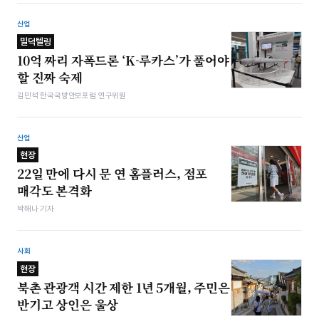
산업
밀덕텔링
10억 짜리 자폭드론 ‘K-루카스’가 풀어야
할 진짜 숙제
김민석 한국국방안보포럼 연구위원
산업
현장
22일 만에 다시 문 연 홈플러스, 점포
매각도 본격화
박해나 기자
사회
현장
북촌 관광객 시간 제한 1년 5개월, 주민은
반기고 상인은 울상