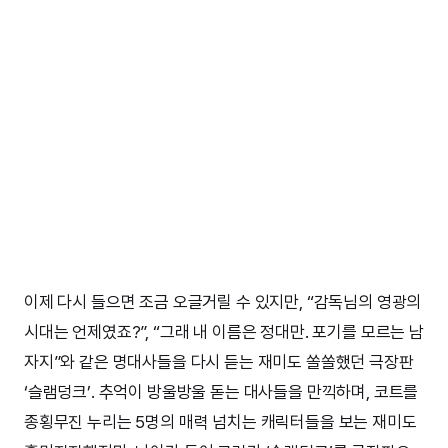
이제 다시 들으면 조금 오글거릴 수 있지만, “감독님의 영광의
시대는 언제였죠?”, “그래 내 이름은 정대만. 포기를 모르는 남
자지”와 같은 명대사들을 다시 듣는 재미도 쏠쏠했던 극장판
‘슬램덩크’. 추억이 방울방울 돋는 대사들을 만끽하며, 코트를
종횡무진 누리는 5명의 매력 넘치는 캐릭터들을 보는 재미도