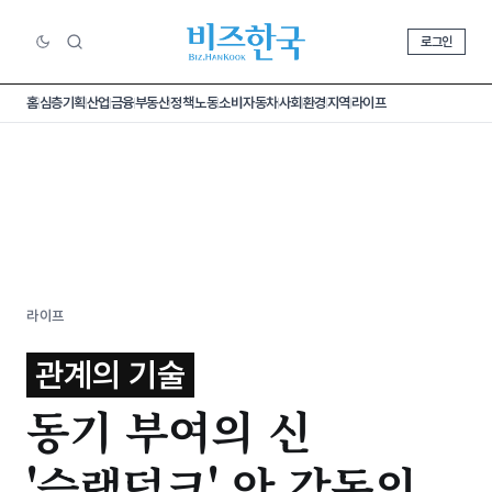
로그인
홈
심층기획
산업
금융
부동산
정책
노동
소비
자동차
사회
환경
지역
라이프
라이프
관계의 기술
동기 부여의 신
'슬램덩크' 안 감독의