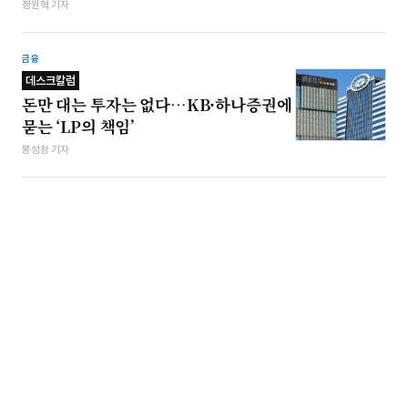
정원혁 기자
금융
데스크칼럼
돈만 대는 투자는 없다…KB·하나증권에
묻는 ‘LP의 책임’
봉성창 기자