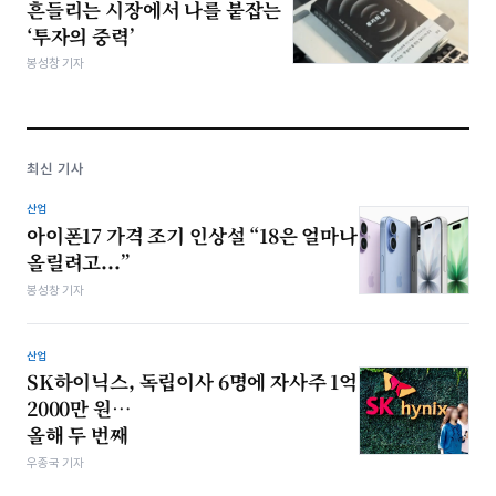
흔들리는 시장에서 나를 붙잡는
‘투자의 중력’
봉성창 기자
최신 기사
산업
아이폰17 가격 조기 인상설 “18은 얼마나
올릴려고...”
봉성창 기자
산업
SK하이닉스, 독립이사 6명에 자사주 1억
2000만 원…
올해 두 번째
우종국 기자