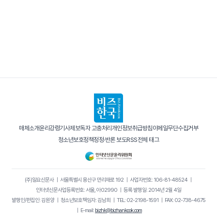
매체소개
윤리강령
기사제보
독자 고충처리
개인정보취급방침
이메일무단수집거부
청소년보호정책
정정·반론 보도
RSS
전체 태그
(주)일요신문사
｜
서울특별시 용산구 만리재로 192
｜
사업자번호: 106-81-48524
｜
인터넷신문사업등록번호: 서울, 아02990
｜
등록·발행일: 2014년 2월 4일
발행인/편집인: 김원양
｜
청소년보호책임자: 김남희
｜
TEL: 02-2198-1591
｜
FAX: 02-738-4675
｜
E-mail:
bizhk@bizhankook.com