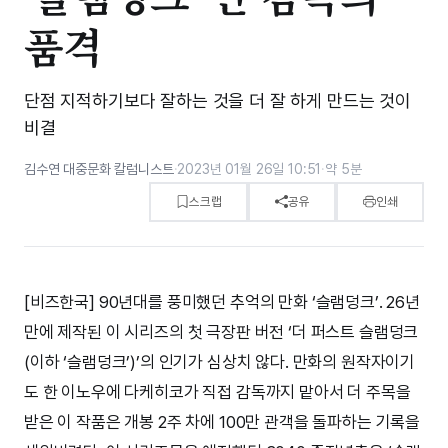
품격
단점 지적하기보다 잘하는 것을 더 잘 하게 만드는 것이
비결
김수연 대중문화 칼럼니스트
·
2023년 01월 26일 10:51
·
약 5분
스크랩
공유
인쇄
[비즈한국] 90년대를 풍미했던 추억의 만화 ‘슬램덩크’. 26년
만에 제작된 이 시리즈의 첫 극장판 버전 ‘더 퍼스트 슬램덩크
(이하 ‘슬램덩크’)’의 인기가 심상치 않다. 만화의 원작자이기
도 한 이노우에 다케히코가 직접 감독까지 맡아서 더 주목을
받은 이 작품은 개봉 2주 차에 100만 관객을 돌파하는 기록을