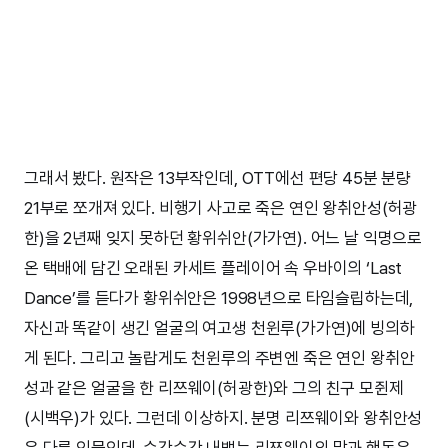
그래서 봤다. 원작은 13부작인데, OTT에선 편당 45분 분량
21부로 쪼개져 있다. 비행기 사고로 죽은 연인 왕취안성(허광
한)을 2년째 잊지 못하던 황위쉬안(가가연). 어느 날 익명으로
온 택배에 담긴 오래된 카세트 플레이어 속 우바이의 ‘Last
Dance’를 듣다가 황위쉬안은 1998년으로 타임슬립하는데,
자신과 똑같이 생긴 얼굴의 여고생 천윈루(가가연)에 빙의하
게 된다. 그리고 놀랍게도 천윈루의 주변엔 죽은 연인 왕취안
성과 같은 얼굴을 한 리쯔웨이(허광한)와 그의 친구 모쥔제
(시백우)가 있다. 그런데 이상하지. 분명 리쯔웨이와 왕취안성