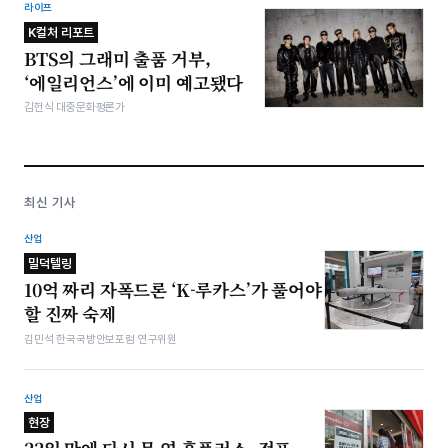
라이프
K컬처 리포트
BTS의 그래미 출품 거부,
‘에일리언스’에 이미 예고됐다
김헌식 대중문화평론가
최신 기사
산업
밀덕텔링
10억 짜리 자폭드론 ‘K-루카스’가 풀어야
할 진짜 숙제
김민석 한국국방안보포럼 연구위원
산업
현장