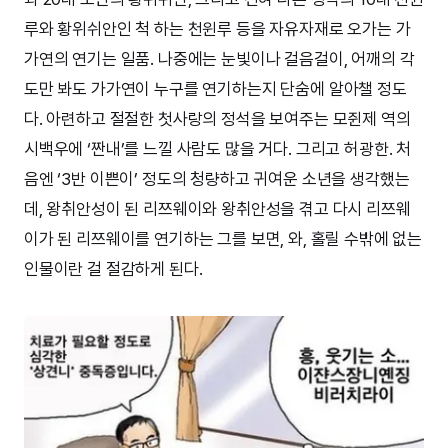
루와 황위쉬안인 척 하는 천윈루 등을 자유자재로 오가는 가
가연의 연기는 일품. 나중에는 눈빛이나 걸음걸이, 어깨의 각
도만 봐도 가가연이 누구를 연기하는지 단숨에 알아챌 정도
다. 아련하고 절절한 첫사랑의 정석을 보여주는 모쥔제 역의
시백우에 ‘짠내’를 느낄 사람도 많을 거다. 그리고 허광한. 처
음엔 ‘3반 이쁜이’ 정도의 청량하고 귀여운 소년을 생각했는
데, 왕취안성이 된 리쯔웨이와 왕취안성을 겪고 다시 리쯔웨
이가 된 리쯔웨이를 연기하는 그를 보면, 와, 홀릴 수밖에 없는
인물이란 걸 절감하게 된다.