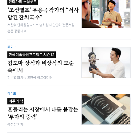
만화가의 소울푸드
‘조선엘프’ 우용곡 작가의 “서사
담긴 잔치국수”
서찬휘 만화칼럼니스트·송하원 대안만화 전문서점
홈통 공동대표
라이프
한국미술응원프로젝트 시즌12
김도마-상식과 비상식의 모순
속에서
전준엽 화가·비즈한국 아트에디터
라이프
이주의 책
흔들리는 시장에서 나를 붙잡는
‘투자의 중력’
봉성창 기자