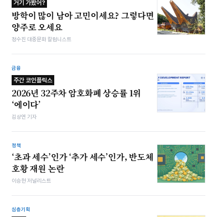
거기 가봤어?
방학이 많이 남아 고민이세요? 그렇다면
양주로 오세요
정수진 대중문화 칼럼니스트
금융
주간 코인플릭스
2026년 32주차 암호화폐 상승률 1위
‘에이다’
김상연 기자
정책
‘초과 세수’인가 ‘추가 세수’인가, 반도체
호황 재원 논란
이승현 저널리스트
심층기획