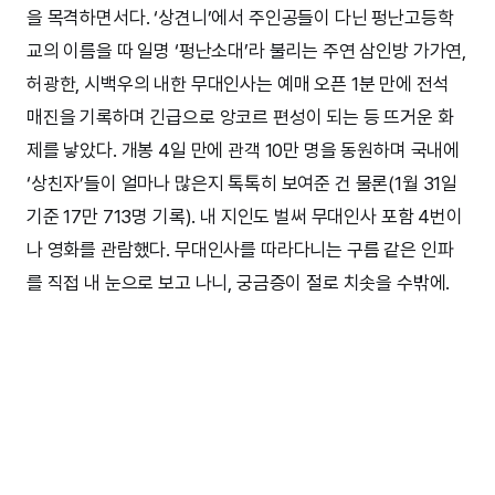
을 목격하면서다. ‘상견니’에서 주인공들이 다닌 펑난고등학
교의 이름을 따 일명 ‘펑난소대’라 불리는 주연 삼인방 가가연,
허광한, 시백우의 내한 무대인사는 예매 오픈 1분 만에 전석
매진을 기록하며 긴급으로 앙코르 편성이 되는 등 뜨거운 화
제를 낳았다. 개봉 4일 만에 관객 10만 명을 동원하며 국내에
‘상친자’들이 얼마나 많은지 톡톡히 보여준 건 물론(1월 31일
기준 17만 713명 기록). 내 지인도 벌써 무대인사 포함 4번이
나 영화를 관람했다. 무대인사를 따라다니는 구름 같은 인파
를 직접 내 눈으로 보고 나니, 궁금증이 절로 치솟을 수밖에.