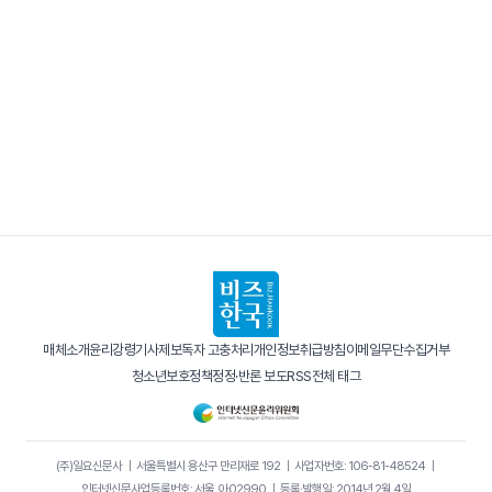
매체소개
윤리강령
기사제보
독자 고충처리
개인정보취급방침
이메일무단수집거부
청소년보호정책
정정·반론 보도
RSS
전체 태그
(주)일요신문사
｜
서울특별시 용산구 만리재로 192
｜
사업자번호: 106-81-48524
｜
인터넷신문사업등록번호: 서울, 아02990
｜
등록·발행일: 2014년 2월 4일