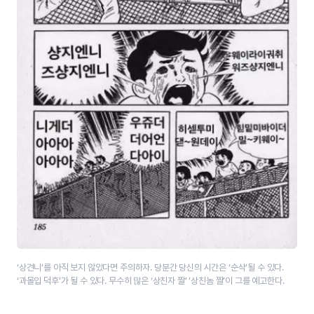
‘상견니’를 아직 보지 않았다면 주의하자. 당분간 당신의 시간은 ‘순삭’될 수 있다.
‘과몰입 덕후’가 될 수 있다. 무수히 많은 ‘상친자 짤’ ‘상친놈 짤’이 그를 예고한다.