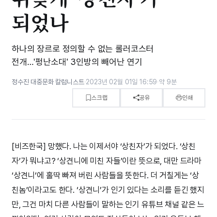
되었나
하나의 장르로 정의할 수 없는 롤러코스터
전개…'펑난소대' 3인방의 빼어난 연기
정수진 대중문화 칼럼니스트
·
2023년 02월 01일 16:59
·
약 9분
스크랩
공유
인쇄
[비즈한국] 망했다. 나는 이제서야 ‘상친자’가 되었다. ‘상친
자’가 뭐냐고? ‘상견니에 미친 자들’이란 뜻으로, 대만 드라마
‘상견니’에 홀딱 빠져 버린 사람들을 뜻한다. 더 거칠게는 ‘상
친놈’이라고도 한다. ‘상견니’가 인기 있다는 소리를 듣긴 했지
만, 그건 마치 다른 사람들이 말하는 인기 유튜브 채널 같은 느