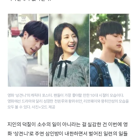
영화 ‘상견니’의 캐릭터 포스터. 팬들이 가장 좋아할 만한 10대 시절의 모습이다.
영화에선 드라마와 달리 성장한 천윈루와 황위쉬안, 리쯔웨이와 왕취안성의 모습을
모두 볼 수 있다. 사진=오드 제공
지인의 덕질이 소수의 일이 아니라는 걸 실감한 건 이번에 영
화 ‘상견니’로 주연 삼인방이 내한하면서 벌어진 일련의 일들