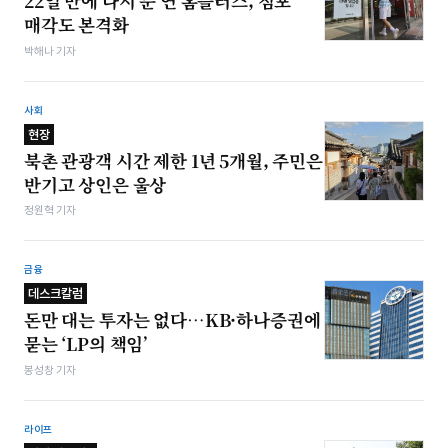
22일 만에 다시 문 연 홈플러스, 점포
매각도 본격화
박해나 기자
사회
현장
북촌 관광객 시간 제한 1년 5개월, 주민은
반기고 상인은 울상
정원혁 기자
금융
데스크칼럼
돈만 대는 투자는 없다…KB·하나증권에
묻는 ‘LP의 책임’
봉성창 기자
라이프