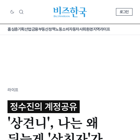
로그인
홈
심층기획
산업
금융
부동산
정책
노동
소비
자동차
사회
환경
지역
라이프
라이프
정수진의 계정공유
'상견니', 나는 왜
뒤늦게 '상친자'가