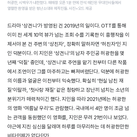
허광한, 시백우가 내한했다. 예매창 오픈 1분 만에 전석 매진된 무대인사들에서
열렬한 환영을 받은 펑난소대와 제작진들. 사진=오드 제공
드라마 ‘상견니’가 방영된 건 2019년의 일이다. OTT를 통해
이미 전 세계 10억 뷰가 넘는 조회 수를 기록한 이 흥행작을 이
제서야 본 건 주변의 ‘상친자’, 정확히 말하자면 ‘허친자’인 지
인 덕분이다. 이 지인은 ‘상견니’의 남자 주인공 허광한을 몇
년째 ‘덕질’ 중인데, ‘상견니’로 주연을 맡기 전부터 다른 작품
에서 조연이던 그를 마주하고는 빠져버렸단다. 덕분에 허광한
의 이름과 얼굴은 이전부터 익숙했다. 확실히 ‘현실 남친 재
질’이랄까, ‘첫사랑 재질’ 같은 청량하고 장난끼 넘치는 소년의
분위기가 매력적이긴 했다. 지인을 따라 2021년에는 허광한
의 영화 ‘여름날 우리’도 관람했다. 국내에서 4만 명이 조금 넘
는 관객을 동원했던 이 영화를, 지인은 무려 21번이나 보았다.
야근에 지친 심신을 달래며 하루를 마무리하는 데 허광한만한
비타민제가 없다던가.