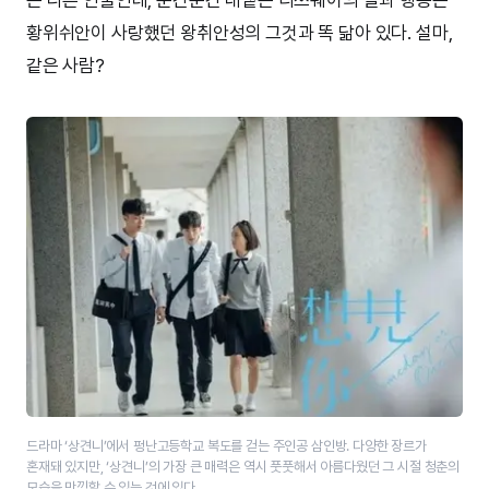
은 다른 인물인데, 순간순간 내뱉는 리쯔웨이의 말과 행동은
황위쉬안이 사랑했던 왕취안성의 그것과 똑 닮아 있다. 설마,
같은 사람?
드라마 ‘상견니’에서 펑난고등학교 복도를 걷는 주인공 삼인방. 다양한 장르가
혼재돼 있지만, ‘상견니’의 가장 큰 매력은 역시 풋풋해서 아름다웠던 그 시절 청춘의
모습을 만끽할 수 있는 것에 있다.