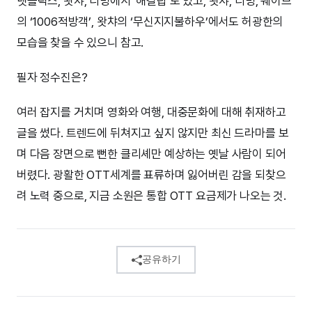
넷플릭스, 왓챠, 티빙에서 ‘해길랍’도 있고, 왓챠, 티빙, 웨이브
의 ‘1006적방객’, 왓챠의 ‘무신지지불하우’에서도 허광한의
모습을 찾을 수 있으니 참고.
필자 정수진은?
여러 잡지를 거치며 영화와 여행, 대중문화에 대해 취재하고
글을 썼다. 트렌드에 뒤쳐지고 싶지 않지만 최신 드라마를 보
며 다음 장면으로 뻔한 클리셰만 예상하는 옛날 사람이 되어
버렸다. 광활한 OTT세계를 표류하며 잃어버린 감을 되찾으
려 노력 중으로, 지금 소원은 통합 OTT 요금제가 나오는 것.
공유하기