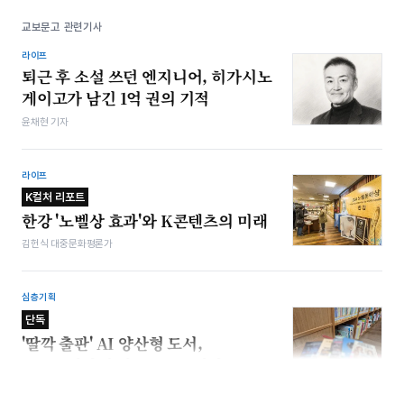
교보문고 관련기사
라이프
퇴근 후 소설 쓰던 엔지니어, 히가시노
게이고가 남긴 1억 권의 기적
윤채현 기자
라이프
K컬처 리포트
한강 '노벨상 효과'와 K콘텐츠의 미래
김헌식 대중문화평론가
심층기획
단독
'딸깍 출판' AI 양산형 도서,
공공도서관에 최소 150종 이상 등록
김민호 기자