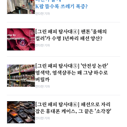
K팝 뜰수록 쓰레기 폭증?
전다현 기자
[그린 패피 탐사대④] 팬톤 '올해의
컬러'가 수명 1년짜리 패션 양산?
전다현 기자
[그린 패피 탐사대⑤] '안전성 논란'
염색약, 염색샴푸는 왜 그냥 하수로
버릴까
전다현 기자
[그린 패피 탐사대⑥] 패션으로 자리
잡은 휴대폰 케이스, 그 끝은 '소각장'
전다현 기자