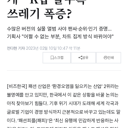
쓰레기 폭증?
수많은 버전의 실물 앨범 사야 팬싸·순위·인기 증명…
기획사 "어쩔 수 없는 부분, 차트 집계 방식 바뀌어야"
전다현 기자
·
2023년 02월 10일 10:47
·
약 11분
스크랩
공유
인쇄
[비즈한국] 패션 산업은 ‘환경오염을 일으키는 산업’ 2위라는
불명예를 안고 있지만, 한국에서 이 같은 상황을 바꿀 논의는
아직 찾아보기 힘들다. 기후 위기 시대가 도래해 세계 각국과
글로벌 기업이 경영 방식까지 근본적으로 바꾸고 있는데도 말
이다. ‘패션피플(패피)’은 ‘최신 유행에 민감하게 반응하는 사