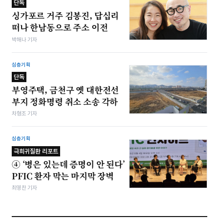
단독
싱가포르 거주 김봉진, 답십리
떠나 한남동으로 주소 이전
박해나 기자
심층기획
단독
부영주택, 금천구 옛 대한전선
부지 정화명령 취소 소송 각하
차형조 기자
심층기획
극희귀질환 리포트
④ ‘병은 있는데 증명이 안 된다’
PFIC 환자 막는 마지막 장벽
최영찬 기자