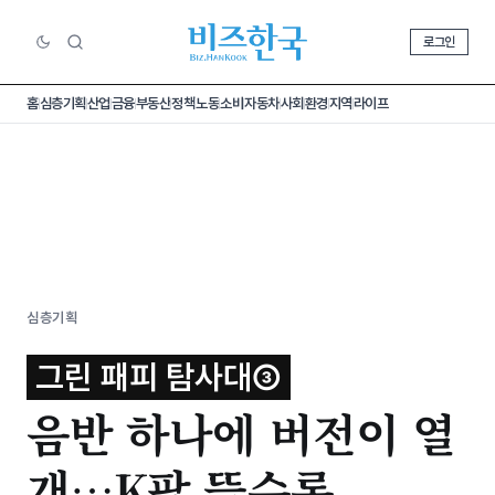
로그인
홈
심층기획
산업
금융
부동산
정책
노동
소비
자동차
사회
환경
지역
라이프
심층기획
그린 패피 탐사대③
음반 하나에 버전이 열
개…K팝 뜰수록