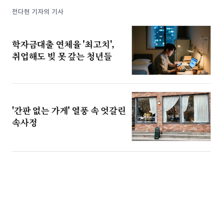
전다현 기자의 기사
학자금대출 연체율 '최고치',
취업해도 빚 못 갚는 청년들
'간판 없는 가게' 열풍 속 엇갈린
속사정