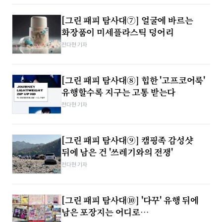
[그린 패피 탐사대⑦] 얼굴에 바르는
화장품이 미세플라스틱 덩어리
전다현 기자
[그린 패피 탐사대⑧] 힙한 '고프코어룩'
유행할수록 지구는 고통 받는다
전다현 기자
[그린 패피 탐사대⑨] 캠핑족 감성샷
뒤에 남은 건 '쓰레기와의 전쟁'
전다현 기자
[그린 패피 탐사대⑩] '다꾸' 유행 뒤에
남은 포장지는 어디로…