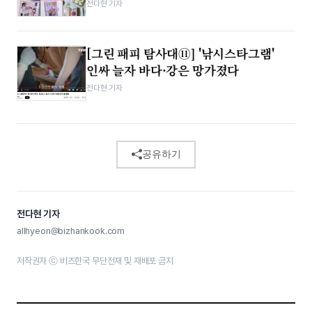
전다현 기자
[그린 패피 탐사대⑪] '낚시스타그램'
인싸 늘자 바다·강은 망가졌다
전다현 기자
공유하기
전다현 기자
allhyeon@bizhankook.com
저작권자 ⓒ 비즈한국 무단전재 및 재배포 금지