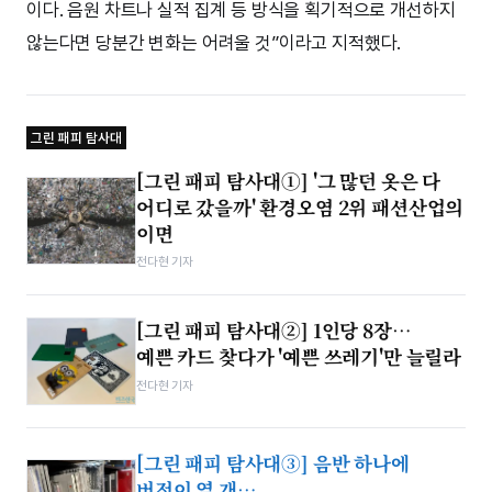
이다. 음원 차트나 실적 집계 등 방식을 획기적으로 개선하지
않는다면 당분간 변화는 어려울 것”이라고 지적했다.
그린 패피 탐사대
[그린 패피 탐사대①] '그 많던 옷은 다
어디로 갔을까' 환경오염 2위 패션산업의
이면
전다현 기자
[그린 패피 탐사대②] 1인당 8장…
예쁜 카드 찾다가 '예쁜 쓰레기'만 늘릴라
전다현 기자
[그린 패피 탐사대③] 음반 하나에
버전이 열 개…