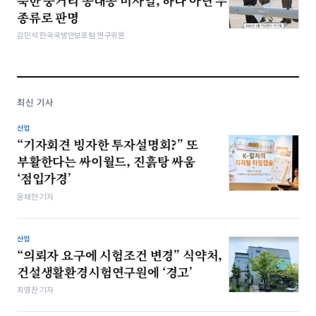
북한 중거리 공대공 미사일, 하나 아닌 두
종류로 판명
김민석 한국국방안보포럼 연구위원
최신 기사
산업
“기자회견 빙자한 투자설명회?” 또
부활한다는 싸이월드, 진흙탕 싸움
‘점입가경’
윤채현 기자
산업
“의뢰자 요구에 시험조건 변경” 식약처,
건설생활환경시험연구원에 ‘경고’
최영찬 기자