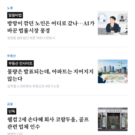
노동
알쓸비법
방망이 깎던 노인은 어디로 갔나…AI가
바꾼 법률시장 풍경
정양훈 법무법인 바른 파트너 변호사
부동산
부동산 인사이트
물량은 발표되는데, 아파트는 지어지지
않는다
김학렬 스마트튜브 부동산조사연구소장
금융
단독
웰컴 2세 손다혜 회사 코람두올, 골프
관련 업체 인수
박형민 기자