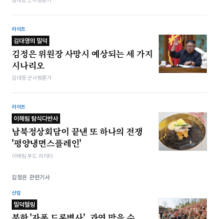
라이프
김대영의 밀덕
김정은 위원장 사망시 예상되는 세 가지
시나리오
김대영 군사평론가
라이프
이해림 탐식다반사
남북정상회담이 끝낸 또 하나의 전쟁
'평양냉면스플레인'
이해림 푸드 라이터
김정은 관련기사
산업
밀덕텔링
북한 '자폭 드론병사', 과연 막을 수