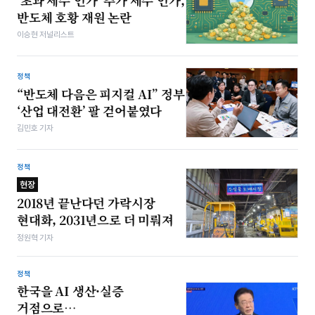
‘초과 세수’인가 ‘추가 세수’인가,
반도체 호황 재원 논란
이승현 저널리스트
정책
“반도체 다음은 피지컬 AI” 정부
‘산업 대전환’ 팔 걷어붙였다
김민호 기자
정책
현장
2018년 끝난다던 가락시장
현대화, 2031년으로 더 미뤄져
정원혁 기자
정책
한국을 AI 생산·실증
거점으로…