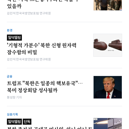
있을까
김민석 한국국방안보포럼 연구위원
환경
밀덕텔링
'기형적 가분수' 북한 신형 원자력
잠수함의 비밀
김민석 한국국방안보포럼 연구위원
금융
트럼프 "북한은 일종의 핵보유국"…
북미 정상회담 성사될까
봉성창 기자
심층기획
밀덕텔링
단독