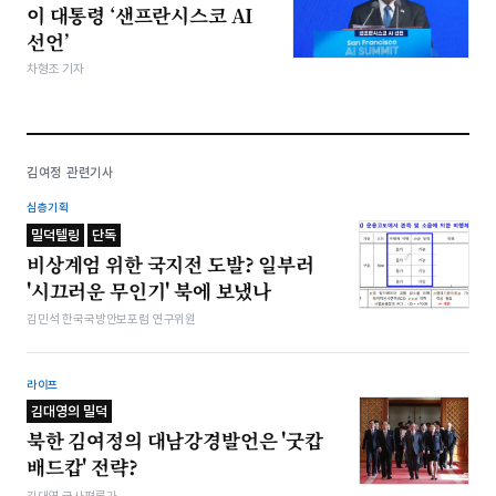
이 대통령 ‘샌프란시스코 AI
선언’
차형조 기자
김여정 관련기사
심층기획
밀덕텔링
단독
비상계엄 위한 국지전 도발? 일부러
'시끄러운 무인기' 북에 보냈나
김민석 한국국방안보포럼 연구위원
라이프
김대영의 밀덕
북한 김여정의 대남강경발언은 '굿캅
배드캅' 전략?
김대영 군사평론가