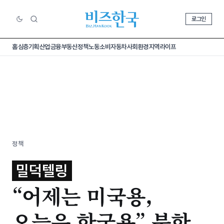
로그인
홈
심층기획
산업
금융
부동산
정책
노동
소비
자동차
사회
환경
지역
라이프
정책
밀덕텔링
“어제는 미국용,
오늘은 한국용” 북한