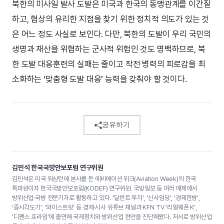
북한의 미사일 발사 도발은 미국과 한국의 동맹관계를 이간질
하고, 협상의 유리한 지점을 찾기 위한 정치적 의도가 있는 것
은 어느 정도 사실로 보인다. 다만, 북한의 도발이 우리 국민의
생명과 재산을 위협하는 군사적 위험인 것도 명백하므로, 북
한 도발 대응훈련의 실패는 줄이고 작전 병력의 피로감을 최
소화하는 ‘맞춤형 도발 대응’ 능력을 갖춰야 할 것이다.
공유하기
김민석 한국국방안보포럼 연구위원
김민석은 미국 워싱턴에 본사를 둔 에비에이션 위크(Aviation Week)의 한국
특파원이자 한국국방안보포럼(KODEF) 연구위원. 국방일보 등 여러 매체에서
방위산업·국방 전문기자로 활동하고 있다. ‘달란트 투자’, ‘신사임당’, ‘경제한방’,
‘증시각도기’, ‘와이스트릿’ 등 경제·시사 유튜브 채널과 KFN TV ‘리얼웨폰 K’,
‘디펜스 프라임’에 출연해 국제정치와 방위산업 현안을 진단해왔다. 저서로 방위산업