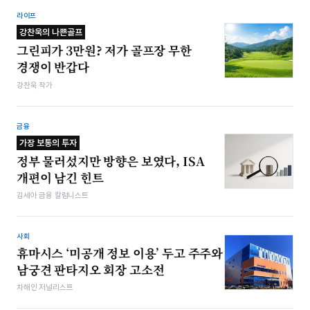
라이프
강찬욱의 나쁜골프
그린피가 3만원? 저가 골프장 무한
경쟁이 반갑다
강찬욱 작가
금융
가장 보통의 투자
정부 물러섰지만 방향은 보였다, ISA
개편이 남긴 힌트
김세아 금융 칼럼니스트
사회
휴마시스 ‘미공개 정보 이용’ 두고 주주와
남궁견 판타지오 회장 고소전
차해인 저널리스트