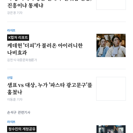
진흥이냐 통제냐
강은경 기자
라이프
K컬처 리포트
케데헌 '더피'가 불러온 아이러니한
나비효과
김헌식 대중문화평론가
산업
샘표 vs 대상, 누가 '파스타 광고문구'를
훔쳤나
이동훈 기자
손석구 관련기사
라이프
정수진의 계정공유