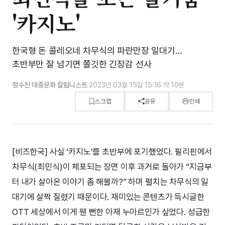
'카지노'
한국형 돈 콜레오네 차무식의 파란만장 일대기…
초반부만 잘 넘기면 쫄깃한 긴장감 선사
정수진 대중문화 칼럼니스트
·
2023년 03월 15일 15:16
·
약 10분
스크랩
공유
인쇄
[비즈한국] 사실 ‘카지노’를 초반부에 포기했었다. 필리핀에서
차무식(최민식)이 체포되는 장면 이후 과거로 돌아가 “지금부
터 내가 살아온 이야기 좀 해볼까?” 하며 펼치는 차무식의 일
대기에 살짝 질렸기 때문이다. 재미있는 콘텐츠가 득시글한
OTT 세상에서 이게 웬 뻔한 아재 누아르인가 싶었다. 성급한