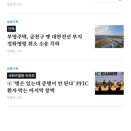
강은경 기자
심층기획
단독
부영주택, 금천구 옛 대한전선 부지
정화명령 취소 소송 각하
차형조 기자
심층기획
극희귀질환 리포트
④ ‘병은 있는데 증명이 안 된다’ PFIC
환자 막는 마지막 장벽
최영찬 기자