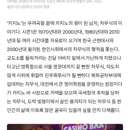
1화에서 보였던 이 이야기는 시즌2 4화에 가서야 연결이 된다. 사진=
월트디즈니컴퍼니 코리아 제공
‘카지노’는 우여곡절 끝에 카지노의 왕이 된 남자, 차무식의 이
야기다. 시즌1은 1970년대와 2000년대, 1980년대와 2010
년대 등 여러 시간대를 자유로이 오가며 한국 근현대사와
2000년대 필리핀 한인사회에서의 차무식의 행적을 쫓는다.
교도소를 들락거리는 건달 아버지 밑에서 가난하게 자랐으나
타고난 영특함으로 서울 명문대까지 갈 뻔한 차무식, 의도치
않게 시위에 휘말려 민주화투사가 될 뻔하다 북파공작부대에
입대하는 차무식, 대전에서 큰 영어학원을 운영하는 원장이다
가 카지노 바 사장으로 거액을 모으며 국세청의 추적을 당하
는 차무식, 도박 빚쟁이에서 살인 용의자가 되는 차무식 등 한
인간의 삶에 이토록 많은 굴곡이 있을까 싶을 만치 다채롭다.