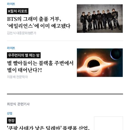
라이프
K컬처 리포트
BTS의 그래미 출품 거부,
‘에일리언스’에 이미 예고됐다
김헌식 대중문화평론가
라이프
우주먼지의 별 헤는 밤
별 빨아들이는 블랙홀 주변에서
별이 태어난다?!
지웅배 천문학자
최민식 관련기사
산업
현장
'쿠팡 사태가 낳은 딜레마' 플랫폼 산업,