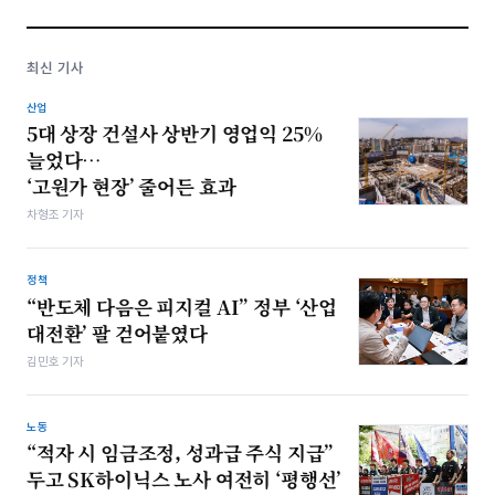
최신 기사
산업
5대 상장 건설사 상반기 영업익 25%
늘었다…
‘고원가 현장’ 줄어든 효과
차형조 기자
정책
“반도체 다음은 피지컬 AI” 정부 ‘산업
대전환’ 팔 걷어붙였다
김민호 기자
노동
“적자 시 임금조정, 성과급 주식 지급”
두고 SK하이닉스 노사 여전히 ‘평행선’