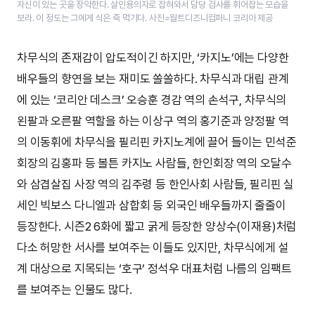
자신이 있는 곳을 장악한다. 살인용의자로 잡혀와서 담당 검사를 휘어잡는 모습을
보라. 이 정도는 그에게 식은 죽 먹기다. 사진=월트디즈니컴퍼니 코리아 제공
차무식의 존재감이 압도적이긴 하지만, ‘카지노’에는 다양한
배우들의 향연을 보는 재미도 쏠쏠하다. 차무식과 대립 관계
에 있는 ‘코리안 데스크’ 오승훈 경감 역의 손석구, 차무식의
왼팔과 오른팔 역할을 하는 이상구 역의 홍기준과 양정팔 역
의 이동휘에 차무식을 필리핀 카지노계에 끌어 들이는 민석준
회장의 김홍파 등 볼튼 카지노 사람들, 한인회장 역의 오달수
와 삼겹살집 사장 역의 김주령 등 한인사회 사람들, 필리핀 실
세인 빅보스 다니엘과 삼합회 등 외국인 배우들까지 줄줄이
등장한다. 시즌2 6화에 짧고 굵게 등장한 양상수(이재용)처럼
다소 허망한 서사를 보여주는 이들도 있지만, 차무식에게 설
계 대상으로 지목되는 ‘호구’ 정석우 대표처럼 나름의 임팩트
를 보여주는 인물도 많다.