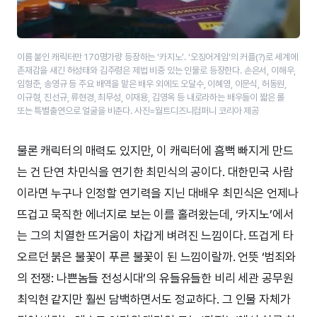
이름 붙인 캐릭터만 170명가량 등장하는 ‘카지노’. ‘오징어게임’의 커플(?)로 세계에
존재감을 새긴 허성태와 김주령은 제법 비중 있는 인물로 등장한다. 손은서, 이해우,
임형준, 송영규 등 주요 배역을 맡은 배우 외에도 오달수, 이혜영, 이문식, 허동원,
이규형, 진선규, 류현경, 최무성, 이재용, 김영옥 등 내로라하는 배우들이 짧은 롤
또는 특별출연으로 얼굴을 비춘다. 사진=월트디즈니컴퍼니 코리아 제공
물론 캐릭터의 매력도 있지만, 이 캐릭터에 흠뻑 빠지게 만드
는 건 단연 차민식을 연기한 최민식의 공이다. 대한민국 사람
이라면 누구나 인정할 연기력을 지닌 대배우 최민식은 언제나
뜨겁고 묵직한 에너지로 보는 이를 홀려왔는데, ‘카지노’에서
는 그의 치열한 뜨거움이 차갑게 벼려진 느낌이다. 뜨겁게 타
오르던 붉은 불꽃이 푸른 불꽃이 된 느낌이랄까. 언뜻 ‘범죄와
의 전쟁: 나쁜놈들 전성시대’의 유들유들한 비리 세관 공무원
최익현 같지만 훨씬 담백하면서도 정교하다. 그 인물 자체가