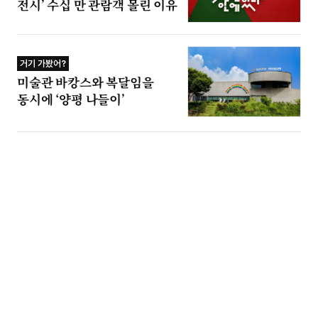
전시’ 수십 만 관람객 몰린 이유
거기 가봤어?
미술관 바캉스와 복달임을
동시에 ‘양평 나들이’