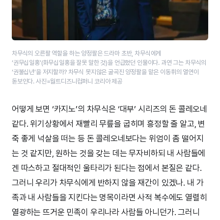
차무식의 오른팔 역할을 하는 양정팔은 드라마 초반, 차무식에게
‘권무십일홍’(화무십일홍을 잘못 말한 것)을 언급했던 인물이다. 과연 그는 차무식의
‘권불십년’을 저지할까? 차무식 못지않은 굴곡진 양정팔을 맡은 이동휘의 열연이
돋보인다. 사진=월트디즈니컴퍼니 코리아 제공
어떻게 보면 ‘카지노’의 차무식은 ‘대부’ 시리즈의 돈 콜레오네
같다. 위기상황에서 재빨리 무릎을 굽히며 흥정할 줄 알고, 변
죽 좋게 넉살을 떠는 등 돈 콜레오네보다는 위엄이 좀 떨어지
는 것 같지만, 원하는 것을 갖는 데는 무자비하되 내 사람들에
겐 따스하고 절대적인 울타리가 된다는 점에서 본질은 같다.
그러니 우리가 차무식에게 반하지 않을 재간이 있겠나. 내 가
족과 내 사람들을 지킨다는 명목이라면 사적 복수에도 열렬히
열광하는 뜨거운 민족이 우리나라 사람들 아니던가. 그러니