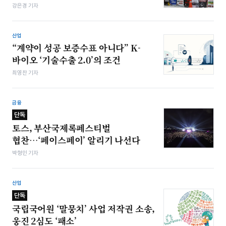
강은경 기자
산업
“계약이 성공 보증수표 아니다” K-
바이오 ‘기술수출 2.0’의 조건
최영찬 기자
금융
단독
토스, 부산국제록페스티벌
협찬…‘페이스페이’ 알리기 나선다
박형민 기자
산업
단독
국립국어원 ‘말뭉치’ 사업 저작권 소송,
웅진 2심도 ‘패소’