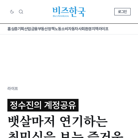
로그인
홈
심층기획
산업
금융
부동산
정책
노동
소비
자동차
사회
환경
지역
라이프
라이프
정수진의 계정공유
뱃살마저 연기하는
최민식을 보는 즐거움