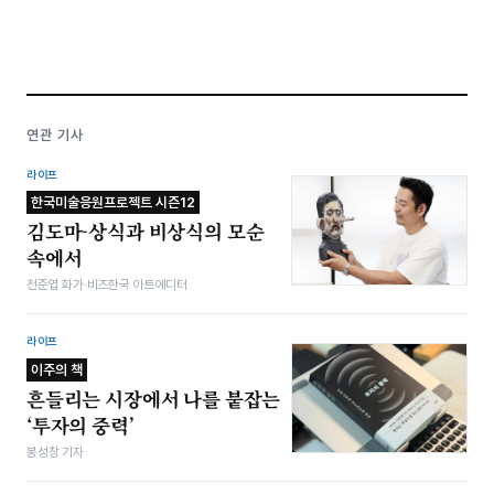
연관 기사
라이프
한국미술응원프로젝트 시즌12
김도마-상식과 비상식의 모순
속에서
전준엽 화가·비즈한국 아트에디터
라이프
이주의 책
흔들리는 시장에서 나를 붙잡는
‘투자의 중력’
봉성창 기자