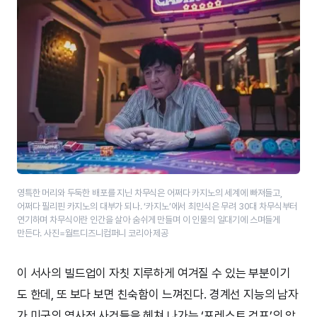
영특한 머리와 두둑한 배포를 지닌 차무식은 어쩌다 카지노의 세계에 빠져들고,
어쩌다 필리핀 카지노의 대부가 되나. ‘카지노’에서 최민식은 무려 30대 차무식부터
연기하며 차무식이란 인간을 살아 숨쉬게 만들며 이 인물의 일대기에 스며들게
만든다. 사진=월트디즈니컴퍼니 코리아 제공
이 서사의 빌드업이 자칫 지루하게 여겨질 수 있는 부분이기
도 한데, 또 보다 보면 친숙함이 느껴진다. 경계선 지능의 남자
가 미국의 역사적 사건들을 헤쳐 나가는 ‘포레스트 검프’의 악