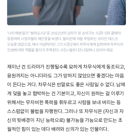
‘나의 해방일지’ ‘범죄도시2’로 2022년의 남자가 된 손석구는 시즌1 5화 끝에야
등장하며 시청자들의 애간장을 녹였다. 필리핀에 처음 부임하는 코리안 데스크
오승훈 경감으로, 매사 이성적이던 그가 시즌2에서 차무식에게 집착하며 차무식의
인생에 어떤 역할을 할지가 주목된다. 사진=월트디즈니컴퍼니 코리아 제공
재미난 건 드라마가 진행될수록 묘하게 차무식에게 동조되고,
응원까지는 아니더라도 그가 망하지 않았으면 좋겠다는 마음
이 든다는 거다. 차무식은 빈말로도 좋은 사람일 수 없다. 남에
게 덫을 놓고 협박하는 건 기본이고, 자신이 원하는 걸 이루기
위해서는 무자비한 폭력을 휘두르고 사람을 보내 버리는 등
스스럼없이 불법을 자행한다. 그러나 또 차무식은 (자신과 자
신의 뒷배경이 지닌 능력으로) 불가능을 가능으로 만드는 초
월적인 힘이 있는 데다 배려와 신의가 있는 인물이다.