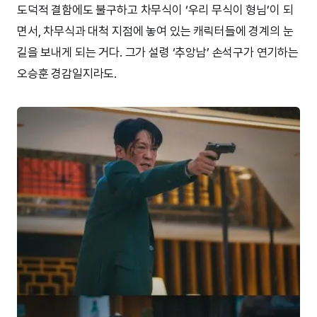
도덕적 결함에도 불구하고 차무식이 ‘우리 무식이 형님’이 되
면서, 차무식과 대척 지점에 놓여 있는 캐릭터들에 경계의 눈
길을 보내게 되는 거다. 그가 설령 ‘추앙남’ 손석구가 연기하는
오승훈 경감일지라도.