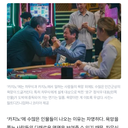
‘카지노’에는 차무식과 카지노에서 일하는 사람들의 욕망 외에도 수많은 인간군상의
욕망이 드글거린다. 특히 차무식에게 설계 대상으로 찍힌 ‘호구’ 정석우 대표(왼쪽
인물)가 도박에 중독되어 가는 연기는 일품. 욕망이란 게 이토록 무섭다. 사진=
월트디즈니컴퍼니 코리아 제공
‘카지노’에 수많은 인물들이 나오는 이유는 자명하다. 욕망을
쫓는 사람들의 다채로운 면면을 보여줄 수 있기 때문. 차무식