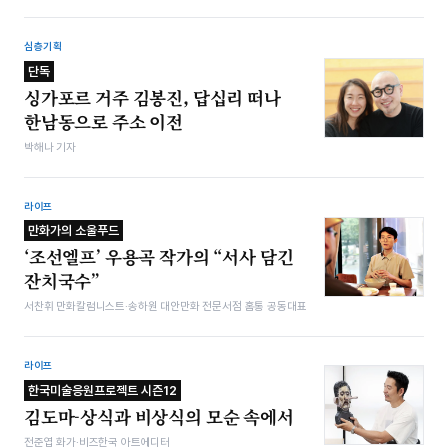
심층기획
단독
싱가포르 거주 김봉진, 답십리 떠나
한남동으로 주소 이전
박해나 기자
라이프
만화가의 소울푸드
‘조선엘프’ 우용곡 작가의 “서사 담긴
잔치국수”
서찬휘 만화칼럼니스트·송하원 대안만화 전문서점 홈통 공동대표
라이프
한국미술응원프로젝트 시즌12
김도마-상식과 비상식의 모순 속에서
전준엽 화가·비즈한국 아트에디터