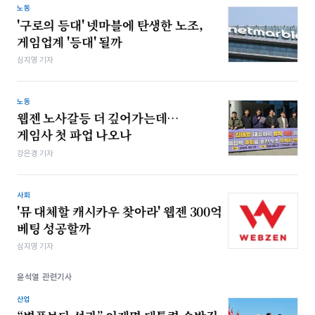
노동
'구로의 등대' 넷마블에 탄생한 노조,
게임업계 '등대' 될까
심지영 기자
노동
웹젠 노사갈등 더 깊어가는데…
게임사 첫 파업 나오나
강은경 기자
사회
'뮤 대체할 캐시카우 찾아라' 웹젠 300억
베팅 성공할까
심지영 기자
윤석열 관련기사
산업