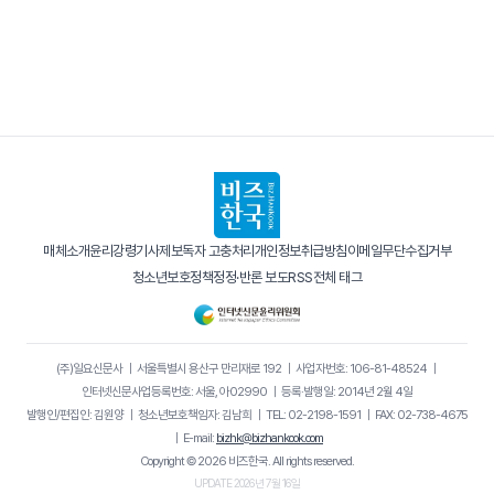
매체소개
윤리강령
기사제보
독자 고충처리
개인정보취급방침
이메일무단수집거부
청소년보호정책
정정·반론 보도
RSS
전체 태그
(주)일요신문사
｜
서울특별시 용산구 만리재로 192
｜
사업자번호: 106-81-48524
｜
인터넷신문사업등록번호: 서울, 아02990
｜
등록·발행일: 2014년 2월 4일
발행인/편집인: 김원양
｜
청소년보호책임자: 김남희
｜
TEL: 02-2198-1591
｜
FAX: 02-738-4675
｜
E-mail:
bizhk@bizhankook.com
Copyright © 2026 비즈한국. All rights reserved.
UPDATE 2026년 7월 16일