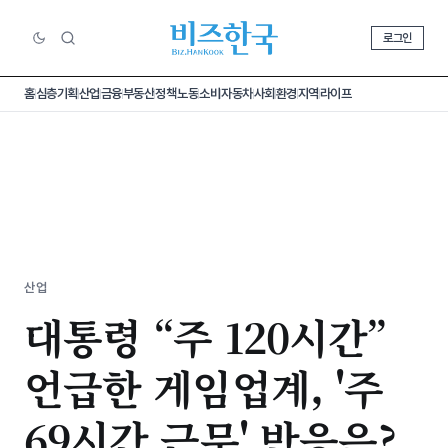
로그인
홈
심층기획
산업
금융
부동산
정책
노동
소비
자동차
사회
환경
지역
라이프
산업
대통령 “주 120시간”
언급한 게임업계, '주
69시간 근무' 반응은?