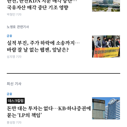
한전, 한전KDN 지분 매각 중단…
국유자산 매각 중단 기조 영향
박형민 기자
노영호 관련기사
금융
실적 부진, 주가 하락에 소송까지…
바람 잘 날 없는 웹젠, 앞날은?
심지영 기자
최신 기사
금융
데스크칼럼
돈만 대는 투자는 없다…KB·하나증권에
묻는 ‘LP의 책임’
봉성창 기자