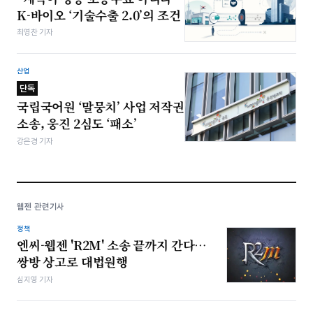
K-바이오 ‘기술수출 2.0’의 조건
최영찬 기자
산업
단독
국립국어원 ‘말뭉치’ 사업 저작권
소송, 웅진 2심도 ‘패소’
강은경 기자
웹젠 관련기사
정책
엔씨-웹젠 'R2M' 소송 끝까지 간다…
쌍방 상고로 대법원행
심지영 기자