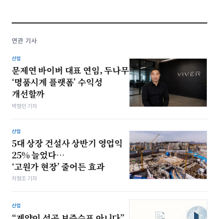
연관 기사
산업
문제연 바이버 대표 연임, 두나무
‘명품시계 플랫폼’ 수익성
개선할까
박형민 기자
산업
5대 상장 건설사 상반기 영업익
25% 늘었다…
‘고원가 현장’ 줄어든 효과
차형조 기자
산업
“계약이 성공 보증수표 아니다”