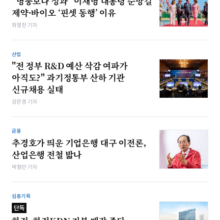
“병풍보다 성과” 이재명 대통령 순방길
제약·바이오 ‘핀셋 동행’ 이유
최영찬 기자
산업
"전 정부 R&D 예산 삭감 여파가
아직도?" 과기정통부 산하 기관
신규채용 실태
강은경 기자
금융
추경호가 띄운 기업은행 대구 이전론,
산업은행 전철 밟나
박형민 기자
심층기획
단독