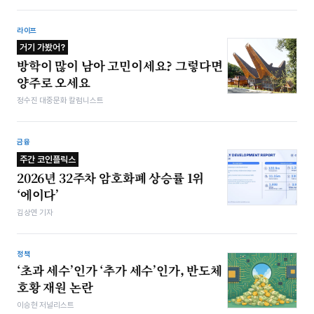
라이프
거기 가봤어?
방학이 많이 남아 고민이세요? 그렇다면
양주로 오세요
정수진 대중문화 칼럼니스트
금융
주간 코인플릭스
2026년 32주차 암호화폐 상승률 1위
‘에이다’
김상연 기자
정책
‘초과 세수’인가 ‘추가 세수’인가, 반도체
호황 재원 논란
이승현 저널리스트