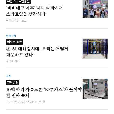
유럽스타트업열전
‘비바테크 이후’ 다시 파리에서
스타트업을 생각하다
이은서 칼럼니스트
심층기획
미토스 쇼크
③ AI 대해킹시대, 우리는 어떻게
대응하고 있나
강은경 기자
산업
밀덕텔링
10억 짜리 자폭드론 ‘K-루카스’가 풀어야
할 진짜 숙제
김민석 한국국방안보포럼 연구위원