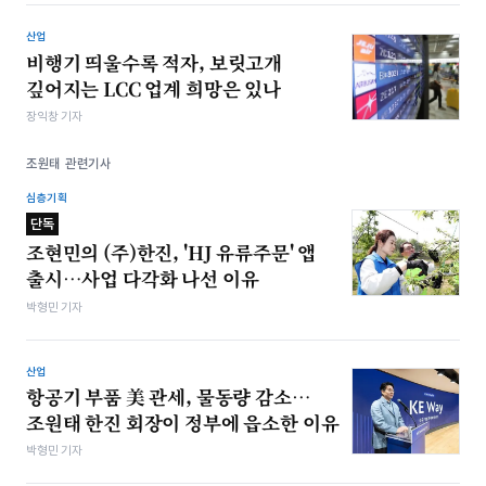
산업
비행기 띄울수록 적자, 보릿고개
깊어지는 LCC 업계 희망은 있나
장익창 기자
조원태 관련기사
심층기획
단독
조현민의 (주)한진, 'HJ 유류주문' 앱
출시…사업 다각화 나선 이유
박형민 기자
산업
항공기 부품 美 관세, 물동량 감소…
조원태 한진 회장이 정부에 읍소한 이유
박형민 기자