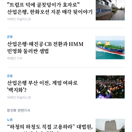
"트럼프 덕에 골칫덩이가 효자로"
산업은행, 한화오션 지분 매각 뒷이야기
차해인 저널리스트
금융
산업은행·해진공 CB 전환과 HMM
민영화 둘러싼 셈법
박형민 기자
금융
산업은행 부산 이전, 계엄 여파로
'백지화'?
차해인 저널리스트
장인화 관련기사
노동
“하청의 하청도 직접 고용하라” 대법원,