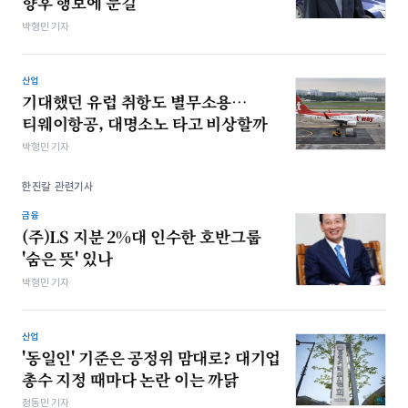
향후 행보에 눈길
박형민 기자
산업
기대했던 유럽 취항도 별무소용…
티웨이항공, 대명소노 타고 비상할까
박형민 기자
한진칼 관련기사
금융
(주)LS 지분 2%대 인수한 호반그룹
'숨은 뜻' 있나
박형민 기자
산업
'동일인' 기준은 공정위 맘대로? 대기업
총수 지정 때마다 논란 이는 까닭
정동민 기자