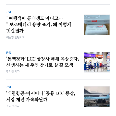
산업
“여행객이 공대생도 아니고…
” 보조배터리 용량 표기, 왜 이렇게
헷갈릴까
이동영 인턴기자
금융
'돈맥경화' LCC 상장사 매해 유상증자,
신생사는 새 주인 찾기로 살 길 모색
장익창 기자
산업
'대한항공-아시아나' 공룡 LCC 등장,
시장 재편 가속화될까
김명선 기자