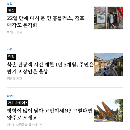
산업
현장
22일 만에 다시 문 연 홈플러스, 점포
매각도 본격화
박해나 기자
사회
현장
북촌 관광객 시간 제한 1년 5개월, 주민은
반기고 상인은 울상
정원혁 기자
라이프
거기 가봤어?
방학이 많이 남아 고민이세요? 그렇다면
양주로 오세요
정수진 대중문화 칼럼니스트