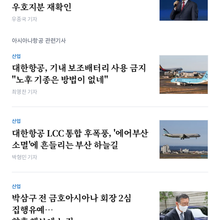
우호지분 재확인
우종국 기자
아시아나항공 관련기사
산업
대한항공, 기내 보조배터리 사용 금지
"노후 기종은 방법이 없네"
최영찬 기자
산업
대한항공 LCC 통합 후폭풍, '에어부산
소멸'에 흔들리는 부산 하늘길
박형민 기자
산업
박삼구 전 금호아시아나 회장 2심
집행유예…