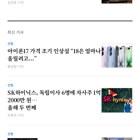
김민호 기자
최신 기사
산업
아이폰17 가격 조기 인상설 “18은 얼마나
올릴려고...”
봉성창 기자
산업
SK하이닉스, 독립이사 6명에 자사주 1억
2000만 원…
올해 두 번째
우종국 기자
산업