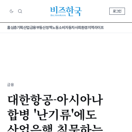
로그인
홈
심층기획
산업
금융
부동산
정책
노동
소비
자동차
사회
환경
지역
라이프
금융
대한항공-아시아나
합병 '난기류'에도
산업은행 침묵하는