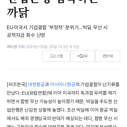
까닭
EU·미국서 기업결합 '부정적' 분위기…빅딜 무산 시
공적자금 회수 난망
여다정 기자
·
2023년 05월 26일 15:52
·
약 5분
스크랩
공유
인쇄
[비즈한국]
대한항공
과
아시아나항공
의 기업결합이 난기류를
만났다. EU(유럽연합)에 이어 미국까지 독과점 우려를 제기
하면서 합병 무산 가능성이 높아졌기 때문. 빅딜을 주도한 산
업은행은 난감한 상황에 놓였다. 조선 빅딜에 이어 항공 빅딜
에서도 해외 경쟁당국의 반대가 예상되는 데다, 합병 무산 시
에는 공적자금 회수에 어려움을 겪게 된다. 여기에 부산에서