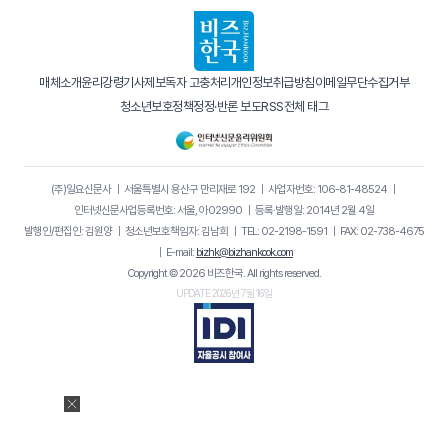
매체소개
윤리강령
기사제보
독자 고충처리
개인정보취급방침
이메일무단수집거부
청소년보호정책
정정·반론 보도
RSS
전체 태그
(주)일요신문사
｜
서울특별시 용산구 만리재로 192
｜
사업자번호: 106-81-48524
｜
인터넷신문사업등록번호: 서울, 아02990
｜
등록·발행일: 2014년 2월 4일
발행인/편집인: 김원양
｜
청소년보호책임자: 김남희
｜
TEL: 02-2198-1591
｜
FAX: 02-738-4675
｜
E-mail:
bizhk@bizhankook.com
Copyright © 2026 비즈한국. All rights reserved.
UPDATE 2026년 7월 16일