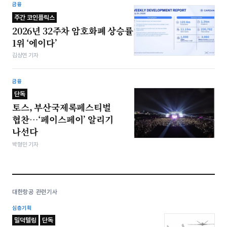
금융
주간 코인플릭스
2026년 32주차 암호화폐 상승률
1위 ‘에이다’
김상연 기자
금융
단독
토스, 부산국제록페스티벌
협찬…‘페이스페이’ 알리기
나선다
박형민 기자
대한항공 관련기사
심층기획
밀덕텔링
단독