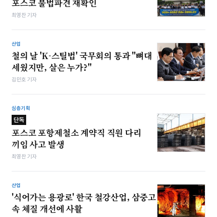
포스코 불법파견 재확인
최영찬 기자
산업
철의 날 'K-스틸법' 국무회의 통과 "뼈대
세웠지만, 살은 누가?"
김민호 기자
심층기획
단독
포스코 포항제철소 계약직 직원 다리
끼임 사고 발생
최영찬 기자
산업
'식어가는 용광로' 한국 철강산업, 삼중고
속 체질 개선에 사활