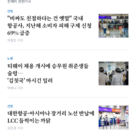
진에어 관련기사
산업
"비싸도 친절하다는 건 옛말" 국내
항공사, 지난해 소비자 피해 구제 신청
69% 급증
차형조 기자
노동
티웨이 채용 개시에 승무원 취준생들
술렁…
'김칫국' 마시긴 일러
박해나 기자
산업
대한항공·아시아나 장거리 노선 반납에
LCC 들썩이는 까닭
강은경 기자