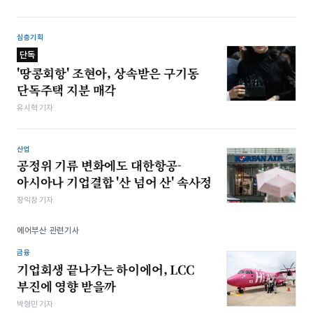
심층기획
단독
'땅콩회항' 조현아, 상속받은 구기동
단독주택 지분 매각
유시혁 기자
산업
공정위 기류 변화에도 대한항공-
아시아나 기업결합 '산 넘어 산' 속사정
장익창 기자
에어부산 관련기사
금융
기업회생 끝나가는 하이에어, LCC
부진에 영향 받을까
박형민 기자