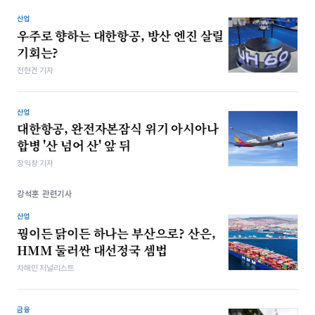
산업
우주로 향하는 대한항공, 방산 엔진 살릴
기회는?
전현건 기자
산업
대한항공, 완전자본잠식 위기 아시아나
합병 '산 넘어 산' 앞 뒤
장익창 기자
강석훈 관련기사
산업
꿩이든 닭이든 하나는 부산으로? 산은,
HMM 둘러싼 대선정국 셈법
차해인 저널리스트
금융