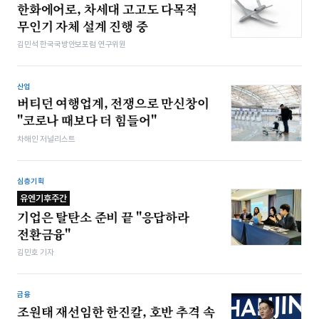
한화에어로, 차세대 고고도 다목적
무인기 자체 설계 진행 중
김민석 한국국방안보포럼 연구위원
산업
버티던 여행업계, 전쟁으로 만신창이
"코로나 때보다 더 힘들어"
차해인 저널리스트
심층기획
유엔기후주간
기업은 탈탄소 준비 끝 "응답하라
전환금융"
김민호 기자
금융
조원태 재선임한 한진칼, 호반 추격 속