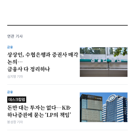
연관 기사
금융
상상인, 수협은행과 증권사 매각
논의…
금융사 다 정리하나
심지영 기자
금융
데스크칼럼
돈만 대는 투자는 없다…KB·
하나증권에 묻는 ‘LP의 책임’
봉성창 기자