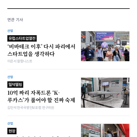
연관 기사
산업
유럽스타트업열전
‘비바테크 이후’ 다시 파리에서
스타트업을 생각하다
이은서 칼럼니스트
산업
밀덕텔링
10억 짜리 자폭드론 ‘K-
루카스’가 풀어야 할 진짜 숙제
김민석 한국국방안보포럼 연구위원
산업
현장