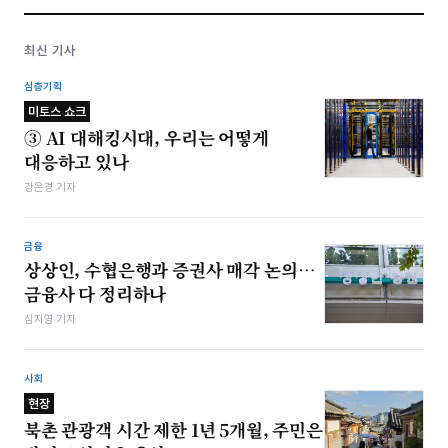
최신 기사
심층기획
미토스 쇼크
③ AI 대해킹시대, 우리는 어떻게
대응하고 있나
강은경 기자
금융
상상인, 수협은행과 증권사 매각 논의…
금융사 다 정리하나
심지영 기자
사회
현장
북촌 관광객 시간 제한 1년 5개월, 주민은