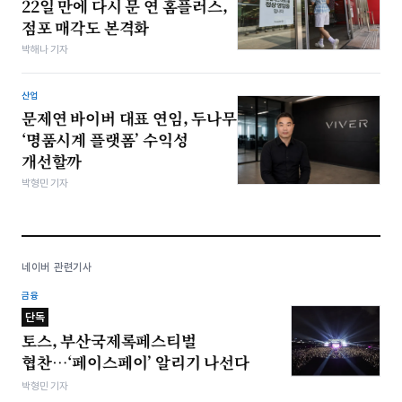
22일 만에 다시 문 연 홈플러스,
점포 매각도 본격화
박해나 기자
산업
문제연 바이버 대표 연임, 두나무
‘명품시계 플랫폼’ 수익성
개선할까
박형민 기자
네이버 관련기사
금융
단독
토스, 부산국제록페스티벌
협찬…‘페이스페이’ 알리기 나선다
박형민 기자