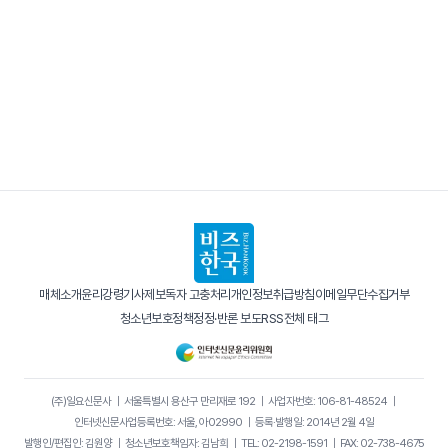
매체소개
윤리강령
기사제보
독자 고충처리
개인정보취급방침
이메일무단수집거부
청소년보호정책
정정·반론 보도
RSS
전체 태그
(주)일요신문사
｜
서울특별시 용산구 만리재로 192
｜
사업자번호: 106-81-48524
｜
인터넷신문사업등록번호: 서울, 아02990
｜
등록·발행일: 2014년 2월 4일
발행인/편집인: 김원양
｜
청소년보호책임자: 김남희
｜
TEL: 02-2198-1591
｜
FAX: 02-738-4675