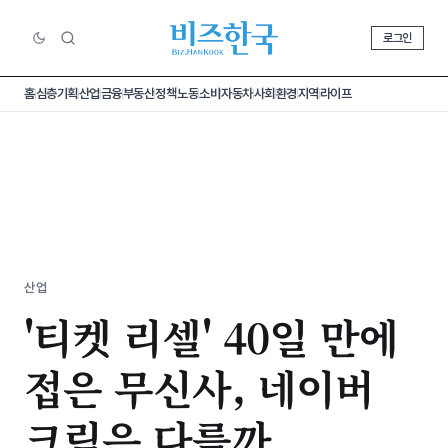
로그인
홈
심층기획
산업
금융
부동산
정책
노동
소비
자동차
사회
환경
지역
라이프
산업
'티켓 리셀' 40일 만에
접은 무신사, 네이버
크림은 다를까