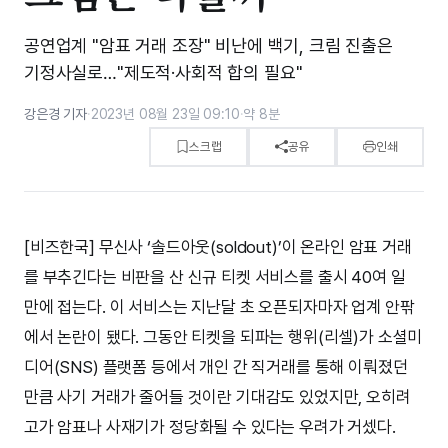
공연업계 "암표 거래 조장" 비난에 백기, 크림 진출은
기정사실로…"제도적·사회적 합의 필요"
강은경 기자
·
2023년 08월 23일 09:10
·
약 8분
스크랩
공유
인쇄
[비즈한국] 무신사 ‘솔드아웃(soldout)’이 온라인 암표 거래
를 부추긴다는 비판을 산 신규 티켓 서비스를 출시 40여 일
만에 접는다. 이 서비스는 지난달 초 오픈되자마자 업계 안팎
에서 논란이 됐다. 그동안 티켓을 되파는 행위(리셀)가 소셜미
디어(SNS) 플랫폼 등에서 개인 간 직거래를 통해 이뤄졌던
만큼 사기 거래가 줄어들 것이란 기대감도 있었지만, 오히려
고가 암표나 사재기가 정당화될 수 있다는 우려가 거셌다.