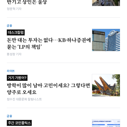
반기고 상인은 울상
정원혁 기자
금융
데스크칼럼
돈만 대는 투자는 없다…KB·하나증권에
묻는 ‘LP의 책임’
봉성창 기자
라이프
거기 가봤어?
방학이 많이 남아 고민이세요? 그렇다면
양주로 오세요
정수진 대중문화 칼럼니스트
금융
주간 코인플릭스