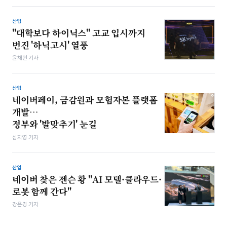
산업
"대학보다 하이닉스" 고교 입시까지
번진 '하닉고시' 열풍
윤채현 기자
산업
네이버페이, 금감원과 모험자본 플랫폼
개발…
정부와 '발맞추기' 눈길
심지영 기자
산업
네이버 찾은 젠슨 황 "AI 모델·클라우드·
로봇 함께 간다"
강은경 기자