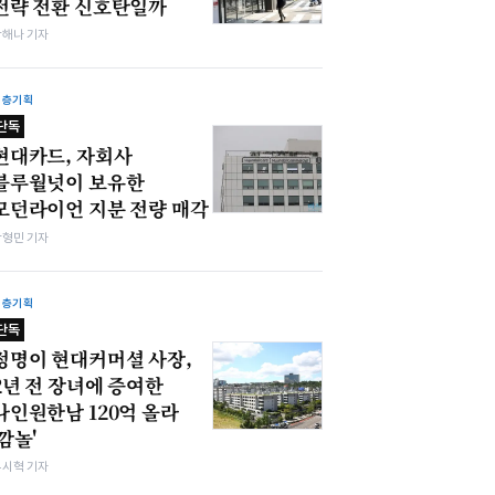
전략 전환 신호탄일까
박해나 기자
심층기획
단독
현대카드, 자회사
블루월넛이 보유한
모던라이언 지분 전량 매각
박형민 기자
심층기획
단독
정명이 현대커머셜 사장,
2년 전 장녀에 증여한
나인원한남 120억 올라
'깜놀'
유시혁 기자