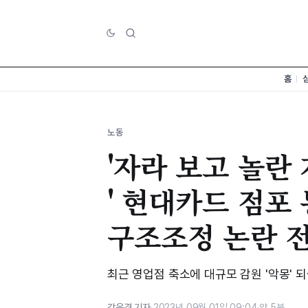
홈
노동
'자라 보고 놀란
' 현대카드 점포
구조조정 논란 
최근 영업점 축소에 대규모 감원 '악몽' 
강은경 기자
·
2023년 09월 01일 09:04
·
약 5분