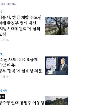
김영주 관련기사
환경
서울시, 한강 개발 주도권
위해 환경부 협의 대신
'지방시대위원회'에 심의
요청
전다현 기자
산업
5G폰 사도 LTE 요금제
가입 허용…
정부 '뒷북'에 실효성 의문
심지영 기자
심층기획
단독
정주영 현대 창업주 여동생