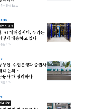
이은서 칼럼니스트
심층기획
미토스 쇼크
③ AI 대해킹시대, 우리는
어떻게 대응하고 있나
강은경 기자
금융
상상인, 수협은행과 증권사
매각 논의…
금융사 다 정리하나
심지영 기자
산업
밀덕텔링