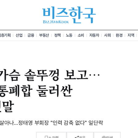
심층기획
산업
금융
부동산
정책
노동
소비
자동차
사회
환경
지역
 가슴 솥뚜껑 보고…
 통폐합 둘러싼
전말
되살아나…정태영 부회장 "인력 감축 없다" 일단락
스크랩
공유
인쇄