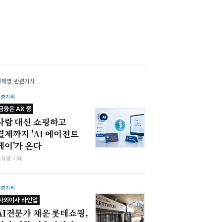
정태영 관련기사
심층기획
금융은 AX 중
사람 대신 쇼핑하고
결제까지 'AI 에이전트
페이'가 온다
심지영 기자
심층기획
사외이사 라인업
AI전문가 채운 롯데쇼핑,