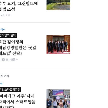
부부 묘지, 그린벨트에
불법 조성
정동민 기자
라이프
김대영의 밀덕
북한 김여정의
대남강경발언은 '굿캅
배드캅' 전략?
김대영 군사평론가
최신 기사
산업
유럽스타트업열전
‘비바테크 이후’ 다시
파리에서 스타트업을
생각하다