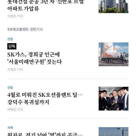
롯데건설 준공 3년 차 '신반포 르엘'
아파트 가압류
차형조 기자
SK에코플랜트 관련기사
산업
단독
SK가스, 경희궁 인근에
'서울미래연구원' 짓는다
차형조 기자
산업
4월로 미뤄진 SK오션플랜트 딜…
강덕수 복귀설까지
박형민 기자
사회
원자로, 전기 넘어 '열'까지 공급…