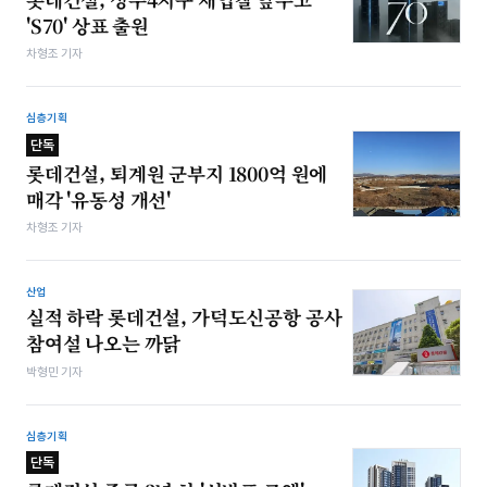
'S70' 상표 출원
차형조 기자
심층기획
단독
롯데건설, 퇴계원 군부지 1800억 원에
매각 '유동성 개선'
차형조 기자
산업
실적 하락 롯데건설, 가덕도신공항 공사
참여설 나오는 까닭
박형민 기자
심층기획
단독