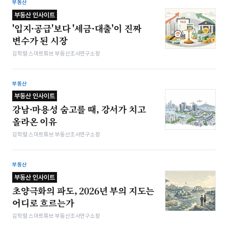
부동산
부동산 인사이트
'입지·공급'보다 '세금·대출'이 진짜
변수가 된 시장
김학렬 스마트튜브 부동산조사연구소장
부동산
부동산 인사이트
강남·마용성 숨고를 때, 강서가 치고
올라온 이유
김학렬 스마트튜브 부동산조사연구소장
부동산
부동산 인사이트
초양극화의 파도, 2026년 부의 지도는
어디로 흐르는가
김학렬 스마트튜브 부동산조사연구소장