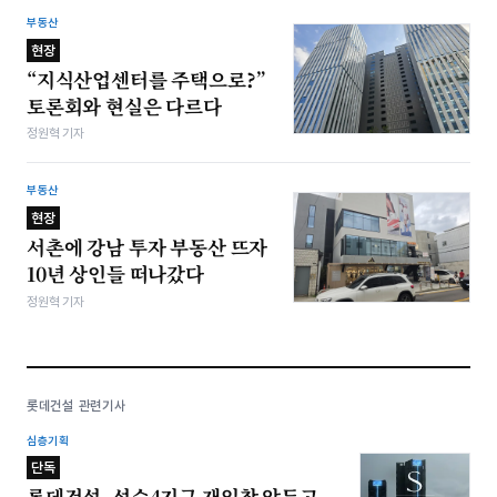
부동산
현장
“지식산업센터를 주택으로?”
토론회와 현실은 다르다
정원혁 기자
부동산
현장
서촌에 강남 투자 부동산 뜨자
10년 상인들 떠나갔다
정원혁 기자
롯데건설 관련기사
심층기획
단독
롯데건설, 성수4지구 재입찰 앞두고