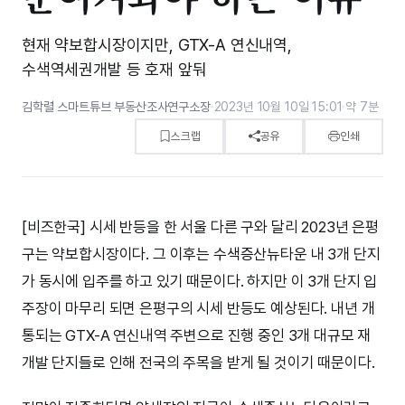
현재 약보합시장이지만, GTX-A 연신내역,
수색역세권개발 등 호재 앞둬
김학렬 스마트튜브 부동산조사연구소장
·
2023년 10월 10일 15:01
·
약 7분
스크랩
공유
인쇄
[비즈한국] 시세 반등을 한 서울 다른 구와 달리 2023년 은평
구는 약보합시장이다. 그 이후는 수색증산뉴타운 내 3개 단지
가 동시에 입주를 하고 있기 때문이다. 하지만 이 3개 단지 입
주장이 마무리 되면 은평구의 시세 반등도 예상된다. 내년 개
통되는 GTX-A 연신내역 주변으로 진행 중인 3개 대규모 재
개발 단지들로 인해 전국의 주목을 받게 될 것이기 때문이다.