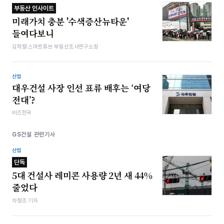
부동산 인사이트
미래가치 충분 '수색증산뉴타운'
들여다보니
김학렬 스마트튜브 부동산조사연구소장
산업
대우건설 사장 인선 표류 배후는 ‘여당
전대’?
비즈한국
GS건설 관련기사
산업
단독
5대 건설사 레미콘 사용량 2년 새 44%
줄었다
차형조 기자