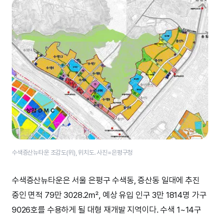
수색증산뉴타운 조감도(위), 위치도. 사진=은평구청
수색증산뉴타운은 서울 은평구 수색동, 증산동 일대에 추진
중인 면적 79만 3028.2㎡, 예상 유입 인구 3만 1814명 가구
9026호를 수용하게 될 대형 재개발 지역이다. 수색 1~14구