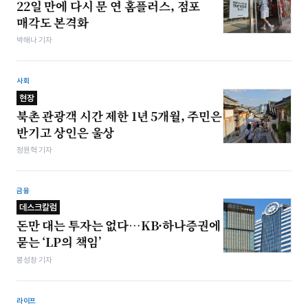
22일 만에 다시 문 연 홈플러스, 점포
매각도 본격화
박해나 기자
사회
현장
북촌 관광객 시간 제한 1년 5개월, 주민은
반기고 상인은 울상
정원혁 기자
금융
데스크칼럼
돈만 대는 투자는 없다…KB·하나증권에
묻는 ‘LP의 책임’
봉성창 기자
라이프