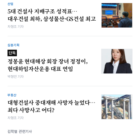
산업
5대 건설사 지배구조 성적표…
대우건설 최하, 삼성물산·GS건설 최고
차형조 기자
심층기획
단독
정몽윤 현대해상 회장 장녀 정정이,
현대하임자산운용 대표 연임
박형민 기자
부동산
대형건설사 중대재해 사망자 늘었다…
최다 사망사고 어디?
차형조 기자
김학렬 관련기사