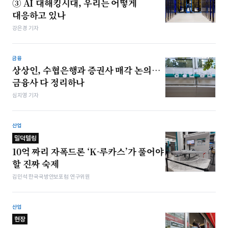
③ AI 대해킹시대, 우리는 어떻게
대응하고 있나
강은경 기자
금융
상상인, 수협은행과 증권사 매각 논의…
금융사 다 정리하나
심지영 기자
산업
밀덕텔링
10억 짜리 자폭드론 ‘K-루카스’가 풀어야
할 진짜 숙제
김민석 한국국방안보포럼 연구위원
산업
현장