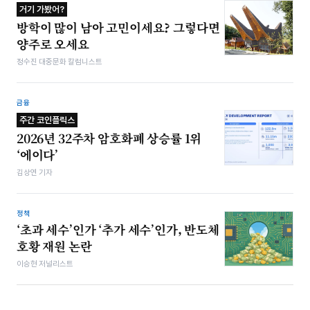
거기 가봤어?
방학이 많이 남아 고민이세요? 그렇다면
양주로 오세요
정수진 대중문화 칼럼니스트
금융
주간 코인플릭스
2026년 32주차 암호화폐 상승률 1위
‘에이다’
김상연 기자
정책
‘초과 세수’인가 ‘추가 세수’인가, 반도체
호황 재원 논란
이승현 저널리스트