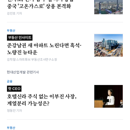
중국 '고온가스로' 상용 본격화
김민호 기자
부동산
부동산 인사이트
준강남권 새 아파트 노린다면 흑석·
노량진 뉴타운
김학렬 스마트튜브 부동산조사연구소장
현대산업개발 관련기사
금융
핫 CEO
호텔신라 주식 없는 이부진 사장,
계열분리 가능성은?
정동민 기자
부동산