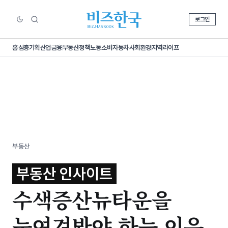
로그인
홈
심층기획
산업
금융
부동산
정책
노동
소비
자동차
사회
환경
지역
라이프
부동산
부동산 인사이트
수색증산뉴타운을
눈여겨봐야 하는 이유