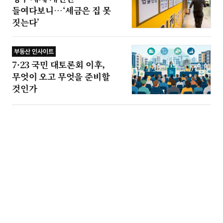
들여다보니…‘세금은 집 못
짓는다’
부동산 인사이트
7·23 국민 대토론회 이후,
무엇이 오고 무엇을 준비할
것인가