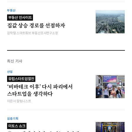
부동산
부동산 인사이트
집값 상승 경로를 선점하자
김학렬 스마트튜브 부동산조사연구소장
최신 기사
산업
유럽스타트업열전
‘비바테크 이후’ 다시 파리에서
스타트업을 생각하다
이은서 칼럼니스트
심층기획
미토스 쇼크