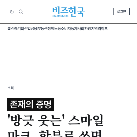
로그인
홈
심층기획
산업
금융
부동산
정책
노동
소비
자동차
사회
환경
지역
라이프
소비
존재의 증명
'방긋 웃는' 스마일
마크, 함부로 쓰면