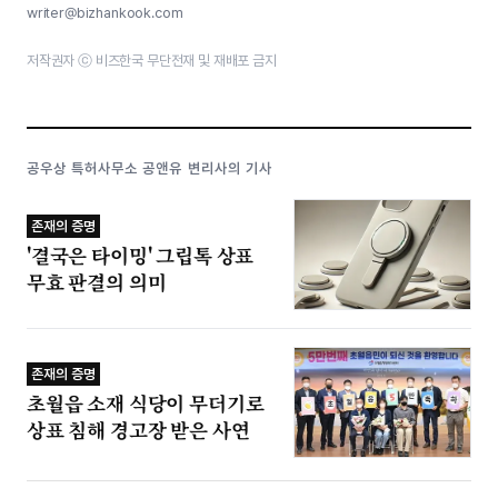
writer@bizhankook.com
저작권자 ⓒ 비즈한국 무단전재 및 재배포 금지
공우상 특허사무소 공앤유 변리사의 기사
존재의 증명
'결국은 타이밍' 그립톡 상표
무효 판결의 의미
존재의 증명
초월읍 소재 식당이 무더기로
상표 침해 경고장 받은 사연