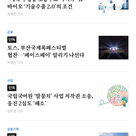
바이오 ‘기술수출 2.0’의 조건
최영찬 기자
금융
단독
토스, 부산국제록페스티벌
협찬…‘페이스페이’ 알리기 나선다
박형민 기자
산업
단독
국립국어원 ‘말뭉치’ 사업 저작권 소송,
웅진 2심도 ‘패소’
강은경 기자
심층기획