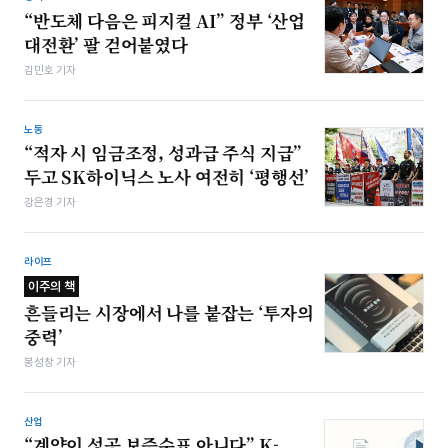
“반도체 다음은 피지컬 AI” 정부 ‘산업
대전환’ 팔 걷어붙였다
김민호 기자
노동
“적자 시 임금조정, 성과급 주식 지급”
두고 SK하이닉스 노사 여전히 ‘평행선’
강은경 기자
라이프
이주의 책
흔들리는 시장에서 나를 붙잡는 ‘투자의
중력’
봉성창 기자
산업
“계약이 성공 보증수표 아니다” K-