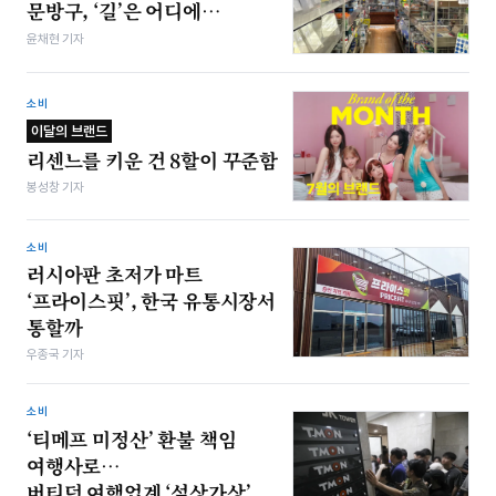
문방구, ‘길’은 어디에…
윤채현 기자
소비
이달의 브랜드
리센느를 키운 건 8할이 꾸준함
봉성창 기자
소비
러시아판 초저가 마트
‘프라이스핏’, 한국 유통시장서
통할까
우종국 기자
소비
‘티메프 미정산’ 환불 책임
여행사로…
버티던 여행업계 ‘설상가상’