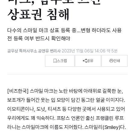
상표권 침해
다수의 스마일 마크 상표 등록 중…변형 하더라도 사용
전 등록 여부 반드시 확인해야
공우상 특허사무소 공앤유 변리사
·
2023년 11월 06일 14:06
·
약 5분
스크랩
공유
인쇄
[비즈한국] 스마일 마크는 노란 바탕에 아래위로 길쭉한 눈,
보조개가 들어간 웃는 입 모양이 담긴 동그란 얼굴 이미지다.
이모티콘이나, 도넛, 티셔츠 등 다양한 곳에서 사용되고 있어
우리에게도 꽤 익숙하다. 프랑스 언론인 출신 프랭클린 루프
라니는 스마일마크에 이름도 지어줬다. 스마일리(Smiley)다.