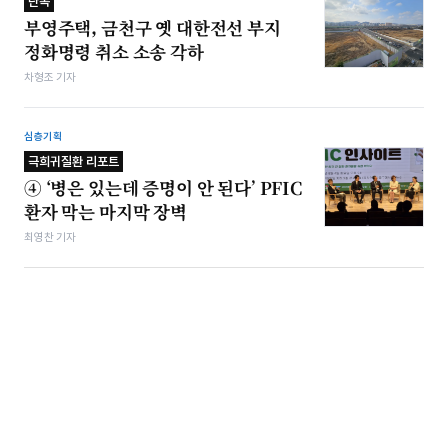
단독
부영주택, 금천구 옛 대한전선 부지
정화명령 취소 소송 각하
차형조 기자
심층기획
극희귀질환 리포트
④ ‘병은 있는데 증명이 안 된다’ PFIC
환자 막는 마지막 장벽
최영찬 기자