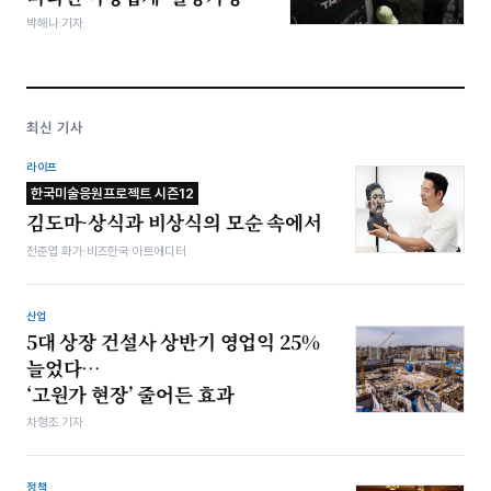
박해나 기자
최신 기사
라이프
한국미술응원프로젝트 시즌12
김도마-상식과 비상식의 모순 속에서
전준엽 화가·비즈한국 아트에디터
산업
5대 상장 건설사 상반기 영업익 25%
늘었다…
‘고원가 현장’ 줄어든 효과
차형조 기자
정책