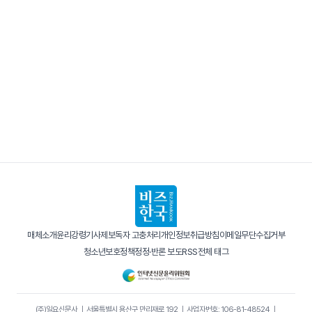
매체소개
윤리강령
기사제보
독자 고충처리
개인정보취급방침
이메일무단수집거부
청소년보호정책
정정·반론 보도
RSS
전체 태그
(주)일요신문사
｜
서울특별시 용산구 만리재로 192
｜
사업자번호: 106-81-48524
｜