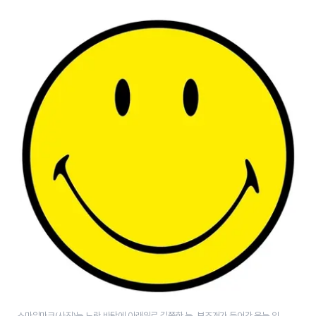
스마일마크(사진)는 노란 바탕에 아래위로 길쭉한 눈, 보조개가 들어간 웃는 입