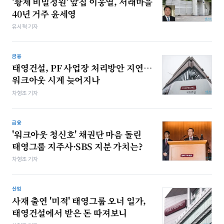
'황제 비밀정원' 앞집 이웅열, 서래마을
40년 거주 윤세영
유시혁 기자
금융
태영건설, PF 사업장 처리방안 지연…
워크아웃 시계 늦어지나
차형조 기자
금융
'워크아웃 청신호' 채권단 마음 돌린
태영그룹 지주사·SBS 지분 가치는?
차형조 기자
산업
사재 출연 '미적' 태영그룹 오너 일가,
태영건설에서 받은 돈 따져보니