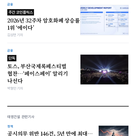
금융
주간 코인플릭스
2026년 32주차 암호화폐 상승률
1위 ‘에이다’
김상연 기자
금융
단독
토스, 부산국제록페스티벌
협찬…‘페이스페이’ 알리기
나선다
박형민 기자
태영건설 관련기사
정책
공시의무 위반 146건, 5년 만에 최대…