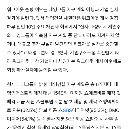
워크아웃 순항 여부는 태영그룹 자구 계획 이행과 기업 실사
결과에 달렸다. 앞서 태영건설 채권단은 워크아웃 개시 결정
하루 전인 10일 주요 채권자 회의에서 “실사 과정에서 계열주
와 태영그룹이 약속한 자구 계획 중 단 하나라도 지켜지지 않
거나, 대규모 추가 부실이 발견되면 워크아웃 절차를 중단할
수 있다”고 태영그룹에 경고했다. 기업구조조정 촉진법에 따
라 워크아웃 대상 기업이나 채권자는 워크아웃 개시 이후에도
회생·파산절차에 돌입할 수 있다.
현재 태영그룹이 밝힌 태영건설 자구 계획은 총 6가지다. 태
영인더스트리 매각 대금 1549억 원 지원 △에코비트 매각 및
매각 대금 지원 △블루원 지분 담보 제공 및 매각 △평택싸이
로 지분(62.5%) 담보 제공 △
SBS
미디어넷(95.3%), DMC
미디어(54.1%) 등 계열사 지분 담보 제공 △필요 시 사주 일
가(윤석민 회장, 윤세영 창업회장)의 TY홀딩스 지분 및 TY홀