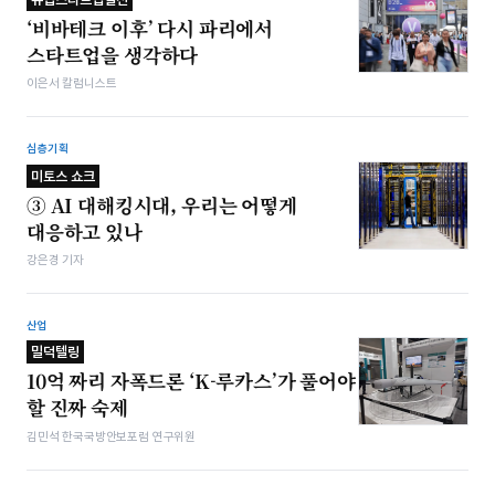
‘비바테크 이후’ 다시 파리에서
스타트업을 생각하다
이은서 칼럼니스트
심층기획
미토스 쇼크
③ AI 대해킹시대, 우리는 어떻게
대응하고 있나
강은경 기자
산업
밀덕텔링
10억 짜리 자폭드론 ‘K-루카스’가 풀어야
할 진짜 숙제
김민석 한국국방안보포럼 연구위원