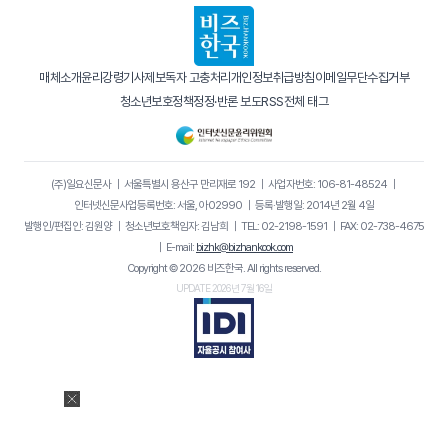
매체소개
윤리강령
기사제보
독자 고충처리
개인정보취급방침
이메일무단수집거부
청소년보호정책
정정·반론 보도
RSS
전체 태그
(주)일요신문사
｜
서울특별시 용산구 만리재로 192
｜
사업자번호: 106-81-48524
｜
인터넷신문사업등록번호: 서울, 아02990
｜
등록·발행일: 2014년 2월 4일
발행인/편집인: 김원양
｜
청소년보호책임자: 김남희
｜
TEL: 02-2198-1591
｜
FAX: 02-738-4675
｜
E-mail:
bizhk@bizhankook.com
Copyright © 2026 비즈한국. All rights reserved.
UPDATE 2026년 7월 16일