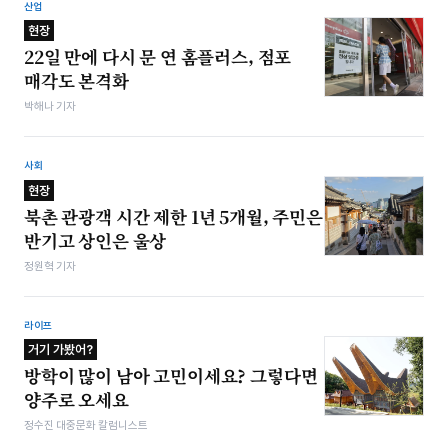
산업
현장
22일 만에 다시 문 연 홈플러스, 점포
매각도 본격화
박해나 기자
사회
현장
북촌 관광객 시간 제한 1년 5개월, 주민은
반기고 상인은 울상
정원혁 기자
라이프
거기 가봤어?
방학이 많이 남아 고민이세요? 그렇다면
양주로 오세요
정수진 대중문화 칼럼니스트