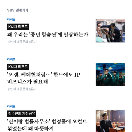
SBS 관련기사
라이프
K컬처 리포트
왜 우리는 '중년 힘숨찐'에 열광하는가
김헌식 대중문화평론가
라이프
K컬처 리포트
'오겜, 케데헌처럼…' 한드에도 IP
비즈니스가 필요해
김헌식 대중문화평론가
라이프
정수진의 계정공유
'신이랑 법률사무소' 법정물에 오컬트
섞었는데 왜 따뜻하지