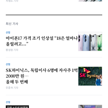
차형조 기자
최신 기사
산업
아이폰17 가격 조기 인상설 “18은 얼마나
올릴려고...”
봉성창 기자
산업
SK하이닉스, 독립이사 6명에 자사주 1억
2000만 원…
올해 두 번째
우종국 기자
산업
유럽스타트업열전