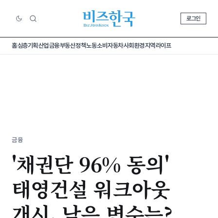
로그인
홈
심층기획
산업
금융
부동산
정책
노동
소비
자동차
사회
환경
지역
라이프
금융
'채권단 96% 동의'
태영건설 워크아웃
개시, 남은 변수는?