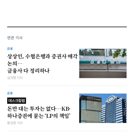
연관 기사
금융
상상인, 수협은행과 증권사 매각
논의…
금융사 다 정리하나
심지영 기자
금융
데스크칼럼
돈만 대는 투자는 없다…KB·
하나증권에 묻는 ‘LP의 책임’
봉성창 기자