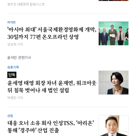
정수진 대중문화 칼럼니스트
라이프
'아시아 최대' 서울국제환경영화제 개막,
30일까지 77편 온오프라인 상영
김남희 기자
윤석민 관련기사
심층기획
단독
윤세영 태영 회장 차녀 윤재연, 워크아웃
뒤 침묵 벗어나 새 법인 설립
박형민 기자
산업
대웅 오너 소유 회사 인성TSS, '아리온'
통해 '경주마' 산업 진출