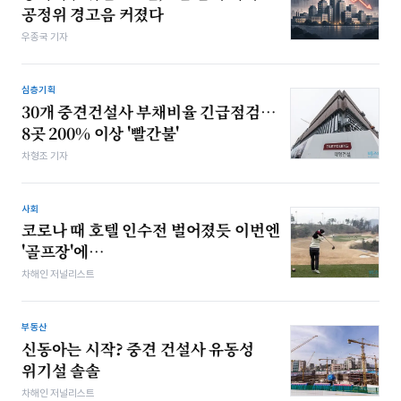
공정위 경고음 커졌다
우종국 기자
심층기획
30개 중견건설사 부채비율 긴급점검…
8곳 200% 이상 '빨간불'
차형조 기자
사회
코로나 때 호텔 인수전 벌어졌듯 이번엔
'골프장'에…
차해인 저널리스트
부동산
신동아는 시작? 중견 건설사 유동성
위기설 솔솔
차해인 저널리스트