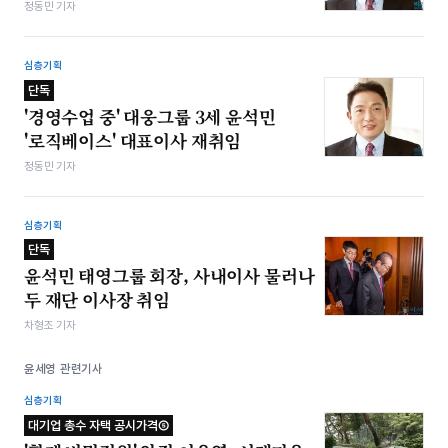
정동민 기자
심층기획
단독
'경영수업 중' 대웅그룹 3세 윤석민
'로직베이스' 대표이사 재취임
정동민 기자
심층기획
단독
윤석민 태영그룹 회장, 사내이사 물러나
두 재단 이사장 취임
차형조 기자
윤세영 관련기사
심층기획
대기업 총수 자택 공시가격⑤