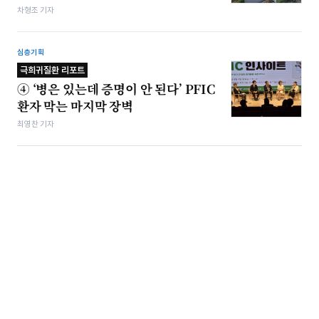
차형조 기자
심층기획
극희귀질환 리포트
④ ‘병은 있는데 증명이 안 된다’ PFIC
환자 막는 마지막 장벽
최영찬 기자