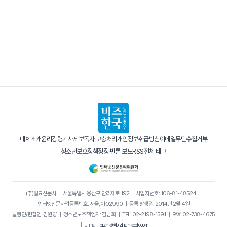
매체소개
윤리강령
기사제보
독자 고충처리
개인정보취급방침
이메일무단수집거부
청소년보호정책
정정·반론 보도
RSS
전체 태그
(주)일요신문사
｜
서울특별시 용산구 만리재로 192
｜
사업자번호: 106-81-48524
｜
인터넷신문사업등록번호: 서울, 아02990
｜
등록·발행일: 2014년 2월 4일
발행인/편집인: 김원양
｜
청소년보호책임자: 김남희
｜
TEL: 02-2198-1591
｜
FAX: 02-738-4675
｜
E-mail:
bizhk@bizhankook.com