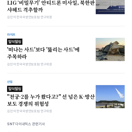
LIG ‘비밀무기’ 안티드론 미사일, 북한판
샤헤드 격추할까
김민석 한국국방안보포럼 연구위원
라이프
밀덕텔링
'떠나는 사드'보다 '뚫리는 사드'에
주목하라
김민석 한국국방안보포럼 연구위원
산업
밀덕텔링
"천궁-2를 누가 쐈다고?" 선 넘은 K-방산
보도 경쟁의 위험성
김민석 한국국방안보포럼 연구위원
SNT다이내믹스 관련기사