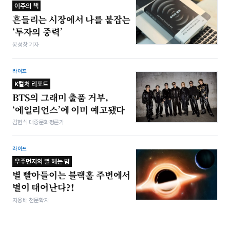
이주의 책
흔들리는 시장에서 나를 붙잡는
‘투자의 중력’
봉성창 기자
라이프
K컬처 리포트
BTS의 그래미 출품 거부,
‘에일리언스’에 이미 예고됐다
김헌식 대중문화평론가
라이프
우주먼지의 별 헤는 밤
별 빨아들이는 블랙홀 주변에서
별이 태어난다?!
지웅배 천문학자