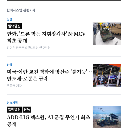
한화시스템 관련기사
산업
밀덕텔링
한화, '드론 막는 지휘장갑차' N-MCV
최초 공개
김민석 한국국방안보포럼 연구위원
산업
미국·이란 교전 격화에 방산주 '불기둥'…
반도체·로봇은 급락
우종국 기자
심층기획
밀덕텔링
단독
ADD·LIG 넥스원, AI 군집 무인기 최초
공개