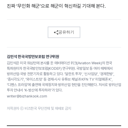
진짜 ‘무인화 해군’으로 해군이 혁신하길 기대해 본다.
공유하기
김민석 한국국방안보포럼 연구위원
김민석은 미국 워싱턴에 본사를 둔 에비에이션 위크(Aviation Week)의 한국
특파원이자 한국국방안보포럼(KODEF) 연구위원. 국방일보 등 여러 매체에서
방위산업·국방 전문기자로 활동하고 있다. ‘달란트 투자’, ‘신사임당’, ‘경제한방’,
‘증시각도기’, ‘와이스트릿’ 등 경제·시사 유튜브 채널과 KFN TV ‘리얼웨폰 K’,
‘디펜스 프라임’에 출연해 국제정치와 방위산업 현안을 진단해왔다. 저서로 방위산업
투자 안내서 ‘K-방산에 투자하라’가 있다.
writer@bizhankook.com
저작권자 ⓒ 비즈한국 무단전재 및 재배포 금지