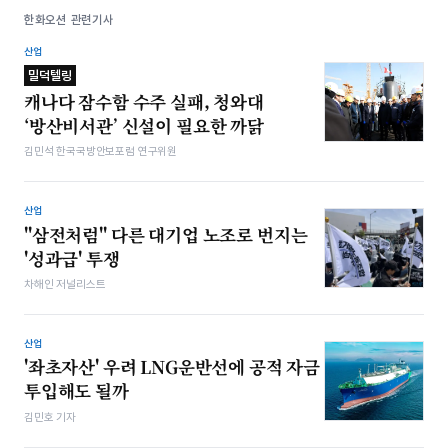
한화오션 관련기사
산업
밀덕텔링
캐나다 잠수함 수주 실패, 청와대
‘방산비서관’ 신설이 필요한 까닭
김민석 한국국방안보포럼 연구위원
산업
"삼전처럼" 다른 대기업 노조로 번지는
'성과급' 투쟁
차해인 저널리스트
산업
'좌초자산' 우려 LNG운반선에 공적 자금
투입해도 될까
김민호 기자