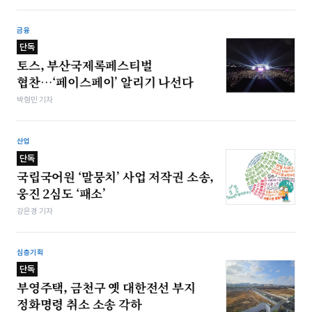
금융
단독
토스, 부산국제록페스티벌
협찬…‘페이스페이’ 알리기 나선다
박형민 기자
산업
단독
국립국어원 ‘말뭉치’ 사업 저작권 소송,
웅진 2심도 ‘패소’
강은경 기자
심층기획
단독
부영주택, 금천구 옛 대한전선 부지
정화명령 취소 소송 각하