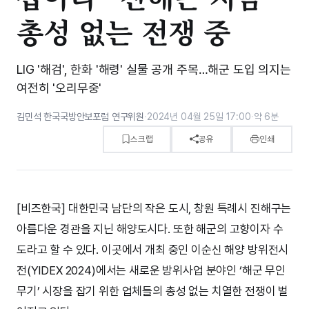
총성 없는 전쟁 중
LIG '해검', 한화 '해령' 실물 공개 주목…해군 도입 의지는
여전히 '오리무중'
김민석 한국국방안보포럼 연구위원
·
2024년 04월 25일 17:00
·
약 6분
스크랩
공유
인쇄
[비즈한국] 대한민국 남단의 작은 도시, 창원 특례시 진해구는
아름다운 경관을 지닌 해양도시다. 또한 해군의 고향이자 수
도라고 할 수 있다. 이곳에서 개최 중인 이순신 해양 방위전시
전(YIDEX 2024)에서는 새로운 방위사업 분야인 ‘해군 무인
무기’ 시장을 잡기 위한 업체들의 총성 없는 치열한 전쟁이 벌