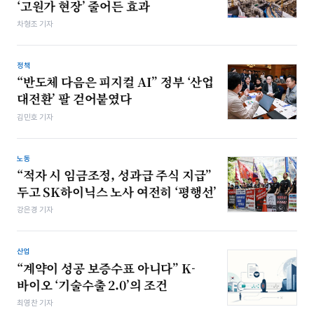
‘고원가 현장’ 줄어든 효과
차형조 기자
정책
“반도체 다음은 피지컬 AI” 정부 ‘산업
대전환’ 팔 걷어붙였다
김민호 기자
노동
“적자 시 임금조정, 성과급 주식 지급”
두고 SK하이닉스 노사 여전히 ‘평행선’
강은경 기자
산업
“계약이 성공 보증수표 아니다” K-
바이오 ‘기술수출 2.0’의 조건
최영찬 기자