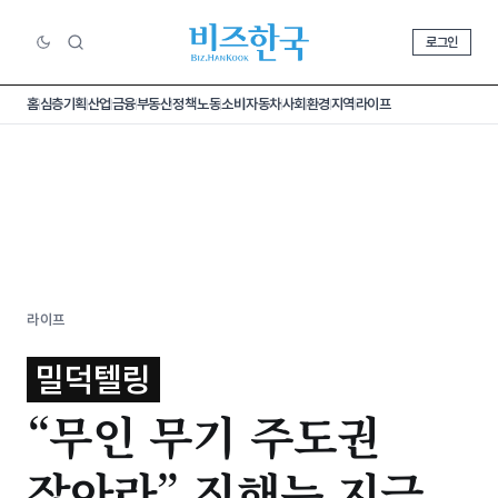
로그인
홈
심층기획
산업
금융
부동산
정책
노동
소비
자동차
사회
환경
지역
라이프
라이프
밀덕텔링
“무인 무기 주도권
잡아라” 진해는 지금