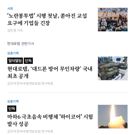
사회
'노란봉투법' 시행 첫날, 쏟아진 교섭
요구에 기업들 긴장
강은경 기자
현대로템 관련기사
심층기획
밀덕텔링
단독
현대로템, ‘대드론 방어 무인차량’ 국내
최초 공개
김민석 한국국방안보포럼 연구위원
심층기획
단독
마하6 극초음속 비행체 '하이코어' 시험
발사 성공
김민석 한국국방안보포럼 연구위원