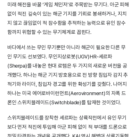
미래 해전을 바꿀 ‘게임 체인저’로 주목받는 무기다. 아군 피해
없이 적진 깊숙이 있는 해군 기지를 기뢰로 봉쇄하거나, 지치
지 않고 끊임없이 적 잠수함을 추적하는 능력으로 유인 잠수
함까지 위협할 수 있는 무기체계로 꼽힌다.
바다에서 쓰는 무인 무기뿐만 아니라 해군이 필요한 다른 무
인 무기도 선보였다. 무인지상로봇(UGV)HR-셰르파
(Sherpa)를 내놓은 현대 로템은 두 가지의 새로운 버전을 공
개했다. 하나는 해군 기지 방호용으로 전 방향 침입자 감지 추
적기와 라이더, 침입자 경고를 위한 확성기를 갖췄다. 나머지
하나는 미국 에어로바이런먼트(Aerovironment)의 자폭 드
론인 스위치블레이드(Switchblade)를 탑재한 것이었다.
스위치블레이드를 장착한 셰르파는 상륙작전에서 유인 무기
보다 먼저 적진에 투입해 아군 피해 없이 적 부대를 드론으로
정밀 타격하는 개념을 공개했다. KAI 역시 해병대 상륙기동헬