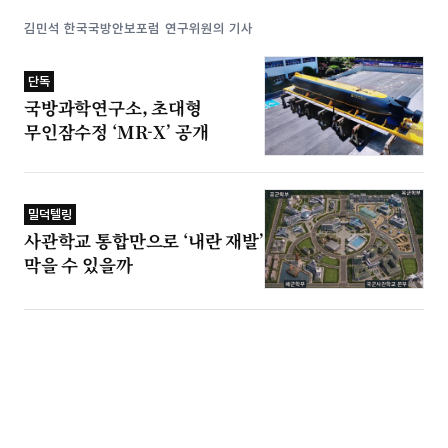
김민석 한국국방안보포럼 연구위원의 기사
단독
국방과학연구소, 초대형
무인잠수정 ‘MR-X’ 공개
밀덕텔링
사관학교 통합만으로 ‘내란 재발’
막을 수 있을까