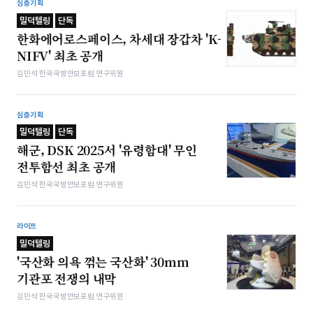
심층기획
밀덕텔링
단독
한화에어로스페이스, 차세대 장갑차 'K-
NIFV' 최초 공개
김민석 한국국방안보포럼 연구위원
심층기획
밀덕텔링
단독
해군, DSK 2025서 '유령함대' 무인
전투함선 최초 공개
김민석 한국국방안보포럼 연구위원
라이프
밀덕텔링
'국산화 의욕 꺾는 국산화' 30mm
기관포 전쟁의 내막
김민석 한국국방안보포럼 연구위원