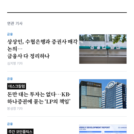
연관 기사
금융
상상인, 수협은행과 증권사 매각
논의…
금융사 다 정리하나
심지영 기자
금융
데스크칼럼
돈만 대는 투자는 없다…KB·
하나증권에 묻는 ‘LP의 책임’
봉성창 기자
금융
주간 코인플릭스