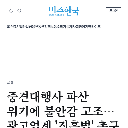
로그인
홈
심층기획
산업
금융
부동산
정책
노동
소비
자동차
사회
환경
지역
라이프
금융
중견대행사 파산
위기에 불안감 고조…
광고업계 '진흥법' 촉구