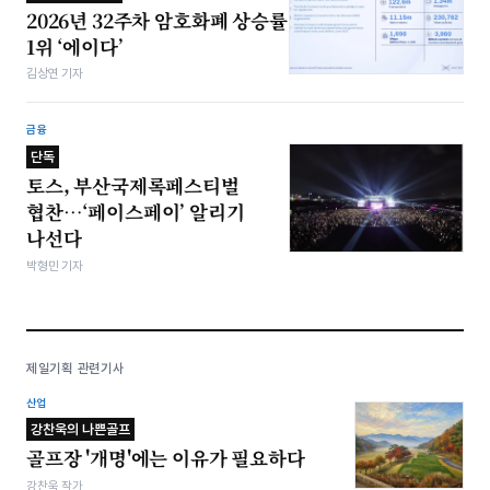
2026년 32주차 암호화폐 상승률
1위 ‘에이다’
김상연 기자
금융
단독
토스, 부산국제록페스티벌
협찬…‘페이스페이’ 알리기
나선다
박형민 기자
제일기획 관련기사
산업
강찬욱의 나쁜골프
골프장 '개명'에는 이유가 필요하다
강찬욱 작가