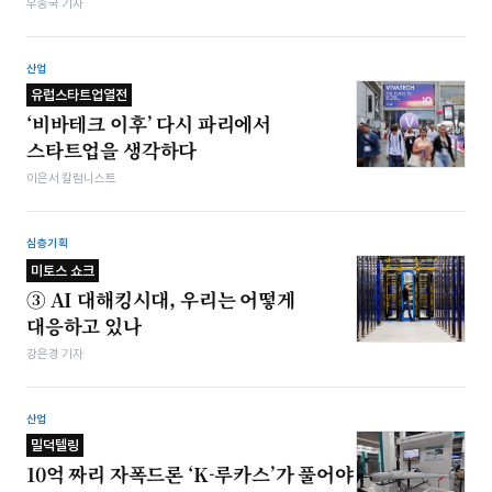
우종국 기자
산업
유럽스타트업열전
‘비바테크 이후’ 다시 파리에서
스타트업을 생각하다
이은서 칼럼니스트
심층기획
미토스 쇼크
③ AI 대해킹시대, 우리는 어떻게
대응하고 있나
강은경 기자
산업
밀덕텔링
10억 짜리 자폭드론 ‘K-루카스’가 풀어야