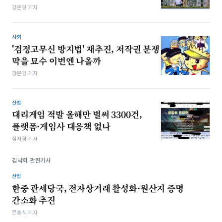
강은경 기자
사회
'검정고무신 방지법' 재추진, 저작권 분쟁
막을 묘수 이번엔 나올까
강은경 기자
산업
대리게임 적발 올해만 벌써 3300건,
플랫폼·게임사 대응책 없나
심지영 기자
김낙회 관련기사
산업
한중 관세당국, 전자상거래 활성화·원산지 증명
간소화 추진
문홍식 기자