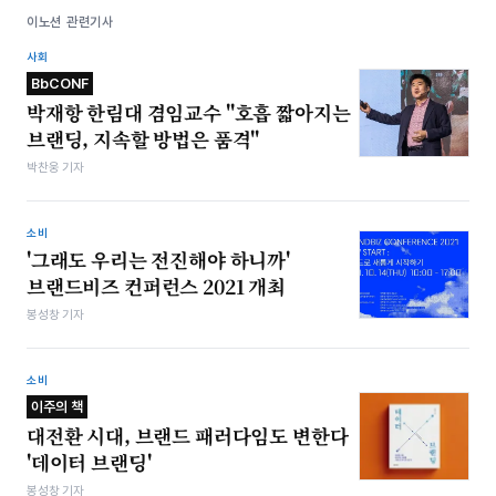
이노션 관련기사
사회
BbCONF
박재항 한림대 겸임교수 "호흡 짧아지는
브랜딩, 지속할 방법은 품격"
박찬웅 기자
소비
'그래도 우리는 전진해야 하니까'
브랜드비즈 컨퍼런스 2021 개최
봉성창 기자
소비
이주의 책
대전환 시대, 브랜드 패러다임도 변한다
'데이터 브랜딩'
봉성창 기자