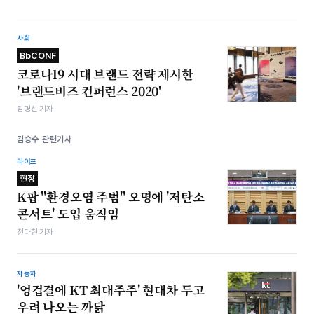
사회
BbCONF
코로나19 시대 브랜드 전략 제시한
'브랜드비즈 컨퍼런스 2020'
김명선 기자
김승수 관련기사
라이프
현장
K팝 "환경오염 주범" 오명에 '저탄소
콘서트' 도입 움직임
전다현 기자
자동차
'엉겁결에 KT 최대주주' 현대차 두고
우려 나오는 까닭