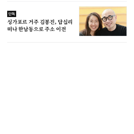
단독
싱가포르 거주 김봉진, 답십리
떠나 한남동으로 주소 이전