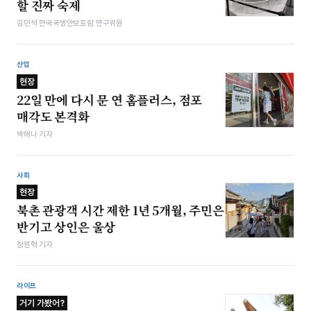
할 진짜 숙제
김민석 한국국방안보포럼 연구위원
산업
현장
22일 만에 다시 문 연 홈플러스, 점포
매각도 본격화
박해나 기자
사회
현장
북촌 관광객 시간 제한 1년 5개월, 주민은
반기고 상인은 울상
정원혁 기자
라이프
거기 가봤어?