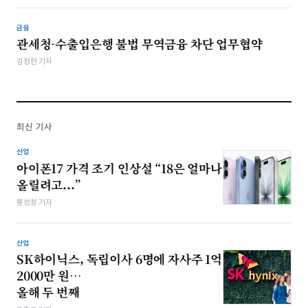
금융
관세청-수출입은행 불법 무역금융 차단 업무협약
김정현 기자
최신 기사
산업
아이폰17 가격 조기 인상설 “18은 얼마나
올릴려고...”
봉성창 기자
산업
SK하이닉스, 독립이사 6명에 자사주 1억
2000만 원…
올해 두 번째