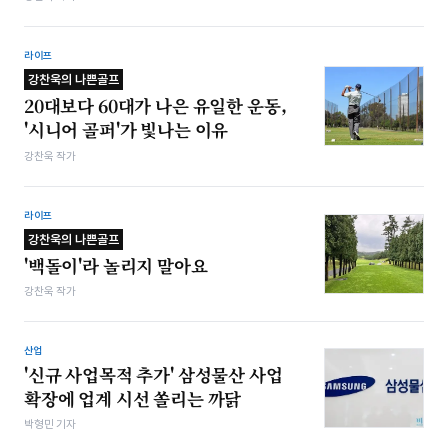
라이프
강찬욱의 나쁜골프
20대보다 60대가 나은 유일한 운동,
'시니어 골퍼'가 빛나는 이유
강찬욱 작가
라이프
강찬욱의 나쁜골프
'백돌이'라 놀리지 말아요
강찬욱 작가
산업
'신규 사업목적 추가' 삼성물산 사업
확장에 업계 시선 쏠리는 까닭
박형민 기자