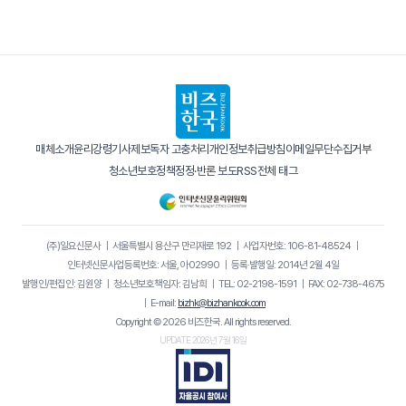
매체소개
윤리강령
기사제보
독자 고충처리
개인정보취급방침
이메일무단수집거부
청소년보호정책
정정·반론 보도
RSS
전체 태그
(주)일요신문사
｜
서울특별시 용산구 만리재로 192
｜
사업자번호: 106-81-48524
｜
인터넷신문사업등록번호: 서울, 아02990
｜
등록·발행일: 2014년 2월 4일
발행인/편집인: 김원양
｜
청소년보호책임자: 김남희
｜
TEL: 02-2198-1591
｜
FAX: 02-738-4675
｜
E-mail:
bizhk@bizhankook.com
Copyright © 2026 비즈한국. All rights reserved.
UPDATE 2026년 7월 16일