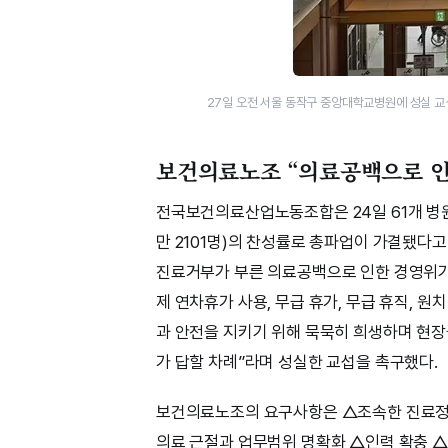
27일 오전 서울 동작구 중앙대학교병원​에 성실 
보건의료노조 “의료공백으로 인
전국보건의료산업노동조합은 24일 61개 병원
만 2101명)의 찬성률로 총파업이 가결됐다
진료거부가 부른 의료공백으로 인한 경영위기
제 연차휴가 사용, 무급 휴가, 무급 휴직, 원
과 안전을 지키기 위해 묵묵히 희생하며 현
가 답할 차례”라며 성실한 교섭을 촉구했다.
보건의료노조의 요구사항은 △조속한 진료정
의료 근절과 업무범위 명확화 △인력 확충 