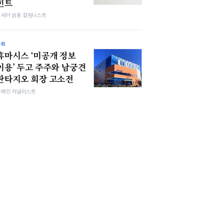
힌트
김세아 금융 칼럼니스트
사회
휴마시스 ‘미공개 정보
이용’ 두고 주주와 남궁견
판타지오 회장 고소전
차해인 저널리스트