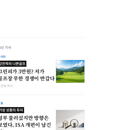
최신 기사
라이프
강찬욱의 나쁜골프
그린피가 3만원? 저가
골프장 무한 경쟁이 반갑다
강찬욱 작가
금융
가장 보통의 투자
정부 물러섰지만 방향은
보였다, ISA 개편이 남긴