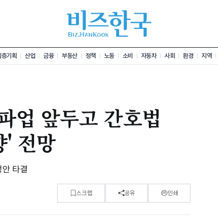
심층기획
산업
금융
부동산
정책
노동
소비
자동차
사회
환경
지역
파업 앞두고 간호법
' 전망
정안 타결
스크랩
공유
인쇄