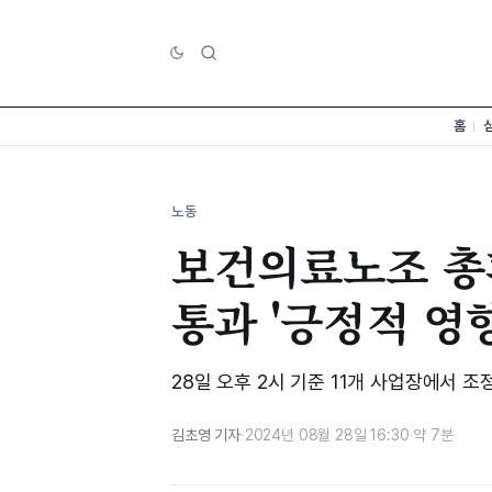
홈
노동
보건의료노조 총
통과 '긍정적 영향
28일 오후 2시 기준 11개 사업장에서 조
김초영 기자
·
2024년 08월 28일 16:30
·
약 7분