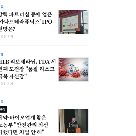
금융
강력 파트너십 등에 업은
'카나프테라퓨틱스' IPO
전망은?
최영찬 기자
산업
HLB 리보세라닙, FDA 세
번째 도전장 "품질 리스크
극복 자신감"
최영찬 기자
노동
현장
제약·바이오업계 찾은
노동부 "안전관리 최선
다했다면 처벌 안 해"