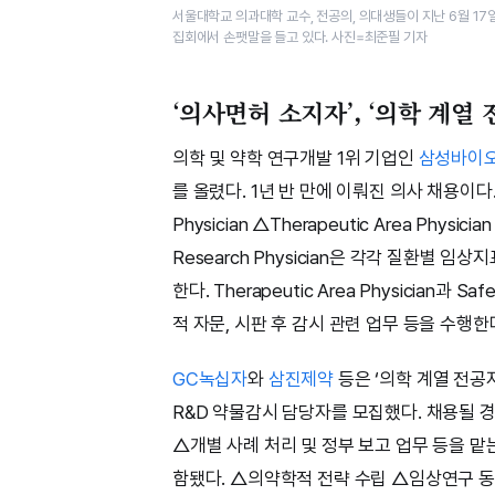
서울대학교 의과대학 교수, 전공의, 의대생들이 지난 6월 1
집회에서 손팻말을 들고 있다. 사진=최준필 기자
‘의사면허 소지자’, ‘의학 계열 
의학 및 약학 연구개발 1위 기업인
삼성바이
를 올렸다. 1년 반 만에 이뤄진 의사 채용이다. 직무는
Physician △Therapeutic Area Physician
Research Physician은 각각 질환별 임
한다. Therapeutic Area Physician과
적 자문, 시판 후 감시 관련 업무 등을 수행한
GC녹십자
와
삼진제약
등은 ‘의학 계열 전공
R&D 약물감시 담당자를 모집했다. 채용될 
△개별 사례 처리 및 정부 보고 업무 등을 맡
함됐다. △의약학적 전략 수립 △임상연구 동