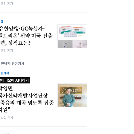
최영찬 기자
산업
​'유한양행·GC녹십자·
셀트리온' 신약 미국 진출
1년, 성적표는?
최영찬 기자
삼진제약 관련기사
심층기획
K바이오에 AI더하기
박영민
국가신약개발사업단장
"죽음의 계곡 넘도록 집중
지원"
최영찬 기자