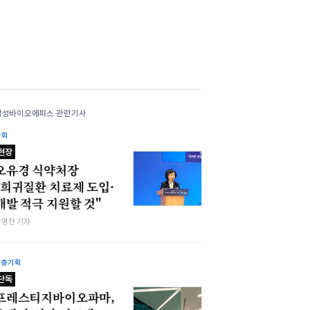
삼성바이오에피스 관련기사
사회
현장
오유경 식약처장
"희귀질환 치료제 도입·
개발 적극 지원할 것"
최영찬 기자
심층기획
단독
프레스티지바이오파마,