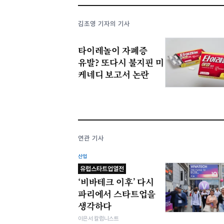
김초영 기자의 기사
타이레놀이 자폐증
유발? 또다시 불지핀 미
케네디 보고서 논란
연관 기사
산업
유럽스타트업열전
‘비바테크 이후’ 다시
파리에서 스타트업을
생각하다
이은서 칼럼니스트