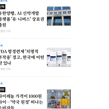
심층기획
단독
유한양행, AI 신약개발
플랫폼 '유-니버스' 상표권
출원
최영찬 기자
사회
FDA 항경련제 '치명적
부작용' 경고, 한국에 어떤
약 있나
최영찬 기자
사회
현장
타이레놀 가격이 1000원
차이…'약국 원정' 떠나는
소비자들