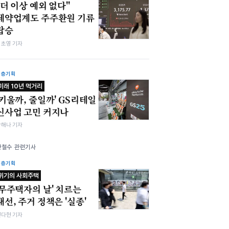
"더 이상 예외 없다"
제약업계도 주주환원 기류
탑승
김초영 기자
심층기획
미래 10년 먹거리
'키울까, 줄일까' GS리테일
신사업 고민 커지나
박해나 기자
안철수 관련기사
심층기획
위기의 사회주택
'무주택자의 날' 치르는
대선, 주거 정책은 '실종'
전다현 기자