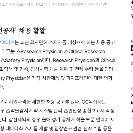
7일 오전 서울 종로구 서울대학교 의과대학 융합관 양윤선홀에서 열린 휴진 결의
전공자’ 채용 활활
오에피스
는 최근 의사면허 소지자를 대상으로 하는 채용 공고
 △Research Physician △Clinical Research
 △Safety Physician이다. Research Physician과 Clinical
상지표 탐색 및 검증, 임상시험 개발 계획 및 전략 수립 등을 담당
 Safety Physician은 각각 시판제품 및 파이프라인에 대한 의학
다.
자’로 지원자격을 제한한 채용 공고를 냈다. GC녹십자는
경우 △약물감시 계약·시스템 관리 △안전성 종합보고서 작성
는다. 삼진제약의 경우 올해 정기 공채에 학술 부문 인력이 포
향 데이터화 △제품 개발 및 임상연구 관련 전략 수립 등을