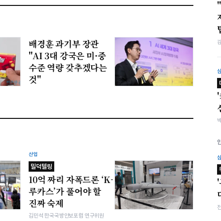
배경훈 과기부 장관
"AI 3대 강국은 미·중
수준 역량 갖추겠다는
것"
산업
밀덕텔링
10억 짜리 자폭드론 ‘K-
루카스’가 풀어야 할
진짜 숙제
김민석 한국국방안보포럼 연구위원