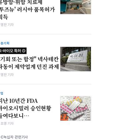
유방암·위암 치료제
'투즈뉴' 러시아 품목허가
획득
최영찬 기자
심층기획
K-바이오 특허 ①
"기회 또는 함정" 넥사테칸
파동이 제약업계 던진 과제
최영찬 기자
산업
지난 10년간 FDA
바이오시밀러 승인현황
들여다보니…
김초영 기자
GC녹십자 관련기사