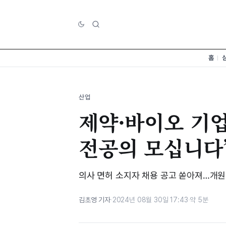
홈
산업
제약·바이오 기업
전공의 모십니다
의사 면허 소지자 채용 공고 쏟아져…개원
김초영 기자
·
2024년 08월 30일 17:43
·
약 5분