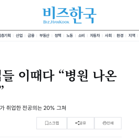
심층기획
산업
금융
부동산
정책
노동
소비
자동차
사회
환경
지역
들 이때다 “병원 나온
”
가 취업한 전공의는 20% 그쳐
스크랩
공유
인쇄