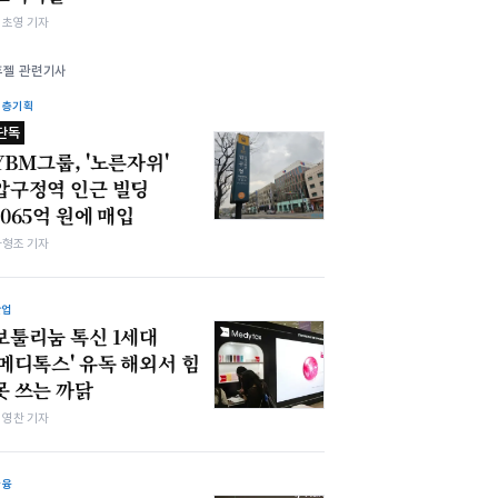
김초영 기자
휴젤 관련기사
심층기획
단독
YBM그룹, '노른자위'
압구정역 인근 빌딩
1065억 원에 매입
차형조 기자
산업
보툴리눔 톡신 1세대
'메디톡스' 유독 해외서 힘
못 쓰는 까닭
최영찬 기자
금융