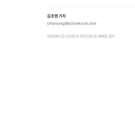
김초영 기자
choyoung@bizhankook.com
저작권자 ⓒ 비즈한국 무단전재 및 재배포 금지