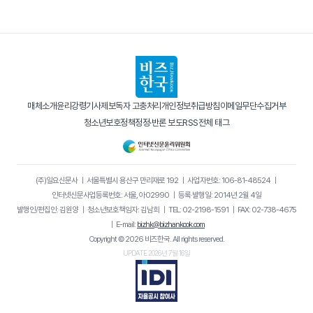
매체소개
윤리강령
기사제보
독자 고충처리
개인정보취급방침
이메일무단수집거부
청소년보호정책
정정·반론 보도
RSS
전체 태그
(주)일요신문사
｜
서울특별시 용산구 만리재로 192
｜
사업자번호: 106-81-48524
｜
인터넷신문사업등록번호: 서울, 아02990
｜
등록·발행일: 2014년 2월 4일
발행인/편집인: 김원양
｜
청소년보호책임자: 김남희
｜
TEL: 02-2198-1591
｜
FAX: 02-738-4675
｜
E-mail:
bizhk@bizhankook.com
Copyright © 2026 비즈한국. All rights reserved.
UPDATE 2026년 7월 16일