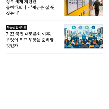
정부 세제 개편안
들여다보니…‘세금은 집 못
짓는다’
부동산 인사이트
7·23 국민 대토론회 이후,
무엇이 오고 무엇을 준비할
것인가