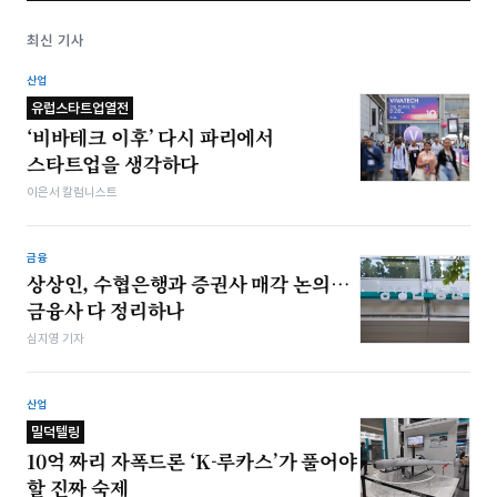
최신 기사
산업
유럽스타트업열전
‘비바테크 이후’ 다시 파리에서
스타트업을 생각하다
이은서 칼럼니스트
금융
상상인, 수협은행과 증권사 매각 논의…
금융사 다 정리하나
심지영 기자
산업
밀덕텔링
10억 짜리 자폭드론 ‘K-루카스’가 풀어야
할 진짜 숙제