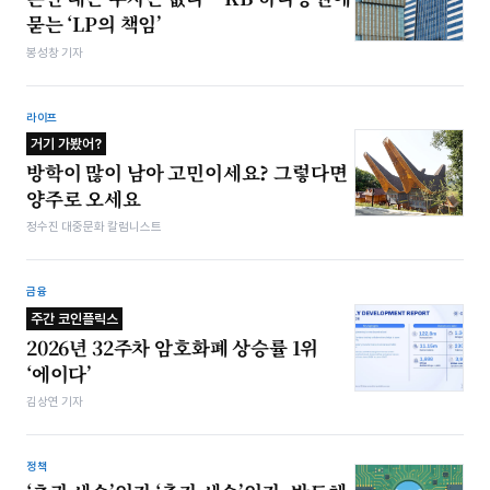
묻는 ‘LP의 책임’
봉성창 기자
라이프
거기 가봤어?
방학이 많이 남아 고민이세요? 그렇다면
양주로 오세요
정수진 대중문화 칼럼니스트
금융
주간 코인플릭스
2026년 32주차 암호화폐 상승률 1위
‘에이다’
김상연 기자
정책