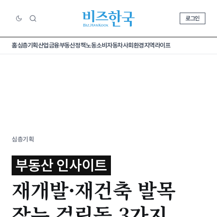
로그인
홈
심층기획
산업
금융
부동산
정책
노동
소비
자동차
사회
환경
지역
라이프
심층기획
부동산 인사이트
재개발·재건축 발목
잡는 걸림돌 3가지