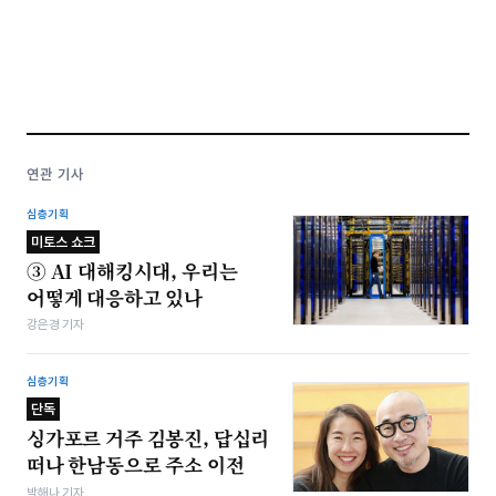
연관 기사
심층기획
미토스 쇼크
③ AI 대해킹시대, 우리는
어떻게 대응하고 있나
강은경 기자
심층기획
단독
싱가포르 거주 김봉진, 답십리
떠나 한남동으로 주소 이전
박해나 기자