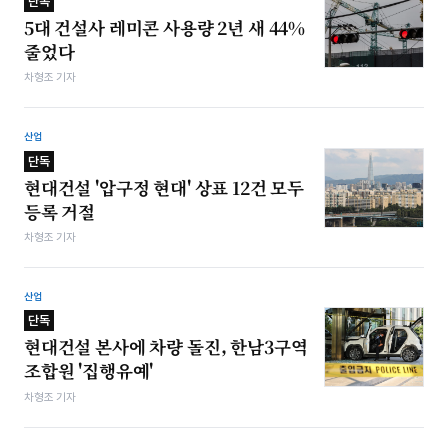
단독
5대 건설사 레미콘 사용량 2년 새 44%
줄었다
차형조 기자
산업
단독
현대건설 '압구정 현대' 상표 12건 모두
등록 거절
차형조 기자
산업
단독
현대건설 본사에 차량 돌진, 한남3구역
조합원 '집행유예'
차형조 기자