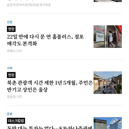
김민석 한국국방안보포럼 연구위원
산업
현장
22일 만에 다시 문 연 홈플러스, 점포
매각도 본격화
박해나 기자
사회
현장
북촌 관광객 시간 제한 1년 5개월, 주민은
반기고 상인은 울상
정원혁 기자
금융
데스크칼럼
돈만 대는 투자는 없다…KB·하나증권에