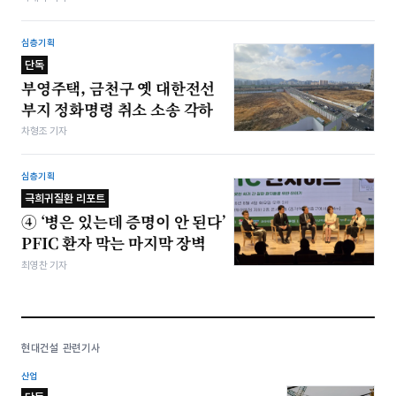
심층기획
단독
부영주택, 금천구 옛 대한전선
부지 정화명령 취소 소송 각하
차형조 기자
심층기획
극희귀질환 리포트
④ ‘병은 있는데 증명이 안 된다’
PFIC 환자 막는 마지막 장벽
최영찬 기자
현대건설 관련기사
산업