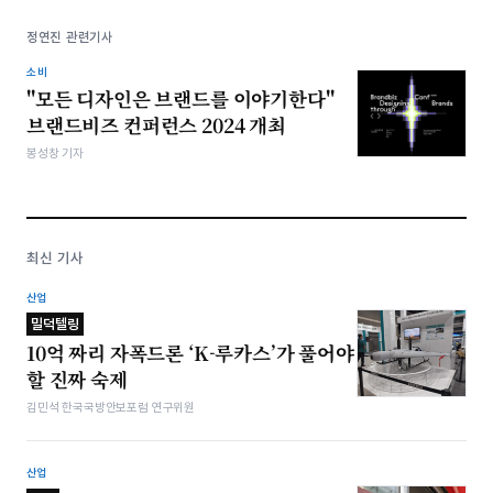
정연진 관련기사
소비
"모든 디자인은 브랜드를 이야기한다"
브랜드비즈 컨퍼런스 2024 개최
봉성창 기자
최신 기사
산업
밀덕텔링
10억 짜리 자폭드론 ‘K-루카스’가 풀어야
할 진짜 숙제
김민석 한국국방안보포럼 연구위원
산업