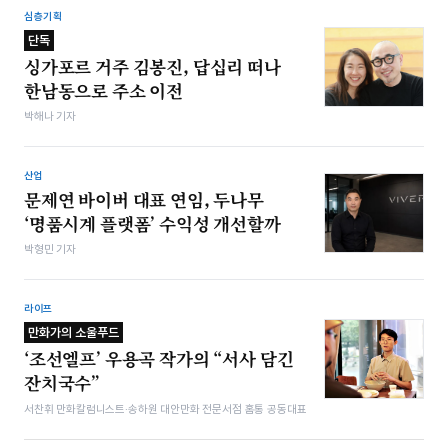
심층기획
단독
싱가포르 거주 김봉진, 답십리 떠나
한남동으로 주소 이전
박해나 기자
산업
문제연 바이버 대표 연임, 두나무
‘명품시계 플랫폼’ 수익성 개선할까
박형민 기자
라이프
만화가의 소울푸드
‘조선엘프’ 우용곡 작가의 “서사 담긴
잔치국수”
서찬휘 만화칼럼니스트·송하원 대안만화 전문서점 홈통 공동대표