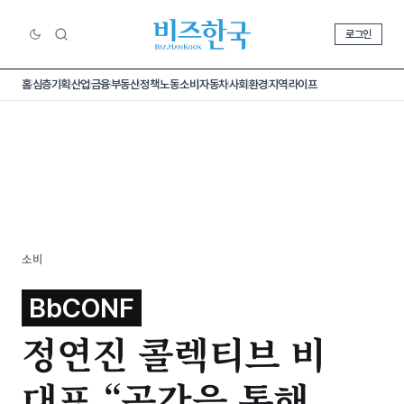
로그인
홈
심층기획
산업
금융
부동산
정책
노동
소비
자동차
사회
환경
지역
라이프
소비
BbCONF
정연진 콜렉티브 비
대표 “공간을 통해