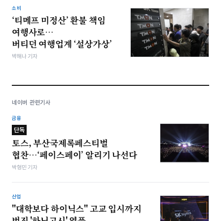
소비
‘티메프 미정산’ 환불 책임
여행사로…
버티던 여행업계 ‘설상가상’
박해나 기자
네이버 관련기사
금융
단독
토스, 부산국제록페스티벌
협찬…‘페이스페이’ 알리기 나선다
박형민 기자
산업
"대학보다 하이닉스" 고교 입시까지
번진 '하닉고시' 열풍