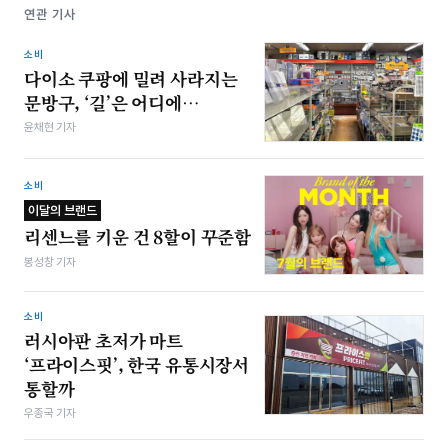
연관 기사
소비
다이소 쿠팡에 밀려 사라지는
문방구, ‘길’은 어디에…
윤채현 기자
소비
이달의 브랜드
리센느를 키운 건 8할이 꾸준함
봉성창 기자
소비
러시아판 초저가 마트
‘프라이스핏’, 한국 유통시장서
통할까
우종국 기자