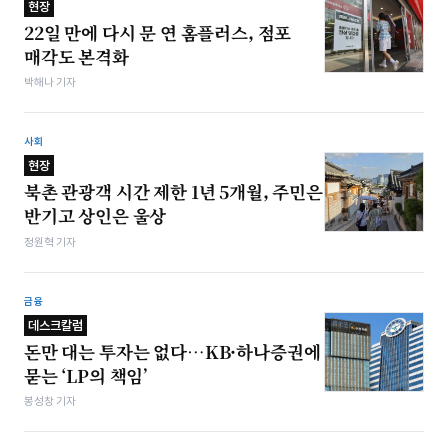
현장
22일 만에 다시 문 연 홈플러스, 점포
매각도 본격화
박해나 기자
사회
현장
북촌 관광객 시간 제한 1년 5개월, 주민은
반기고 상인은 울상
정원혁 기자
금융
데스크칼럼
돈만 대는 투자는 없다…KB·하나증권에
묻는 ‘LP의 책임’
봉성창 기자