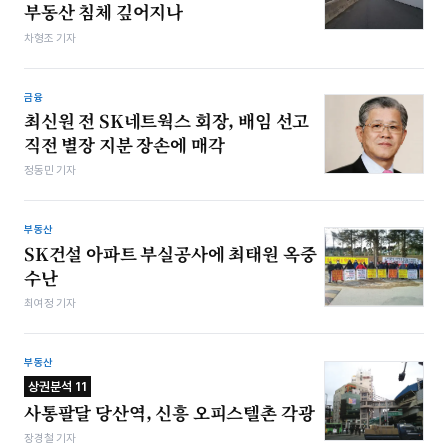
부동산 침체 깊어지나
차형조 기자
금융
최신원 전 SK네트웍스 회장, 배임 선고
직전 별장 지분 장손에 매각
정동민 기자
부동산
SK건설 아파트 부실공사에 최태원 옥중
수난
최여정 기자
부동산
상권분석 11
사통팔달 당산역, 신흥 오피스텔촌 각광
장경철 기자