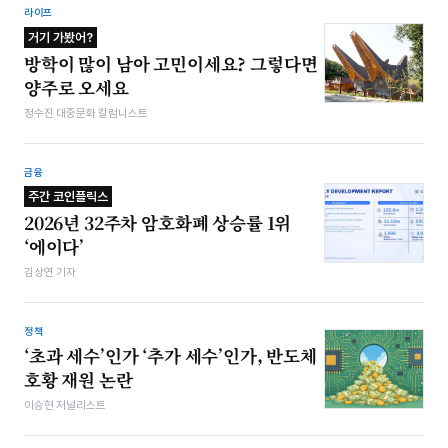
라이프
거기 가봤어?
방학이 많이 남아 고민이세요? 그렇다면
양주로 오세요
정수진 대중문화 칼럼니스트
금융
주간 코인플릭스
2026년 32주차 암호화폐 상승률 1위
‘에이다’
김상연 기자
정책
‘초과 세수’인가 ‘추가 세수’인가, 반도체
호황 재원 논란
이승현 저널리스트