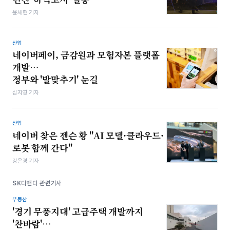
윤채현 기자
산업
네이버페이, 금감원과 모험자본 플랫폼
개발…
정부와 '발맞추기' 눈길
심지영 기자
산업
네이버 찾은 젠슨 황 "AI 모델·클라우드·
로봇 함께 간다"
강은경 기자
SK디앤디 관련기사
부동산
'경기 무풍지대' 고급주택 개발까지
'찬바람'…