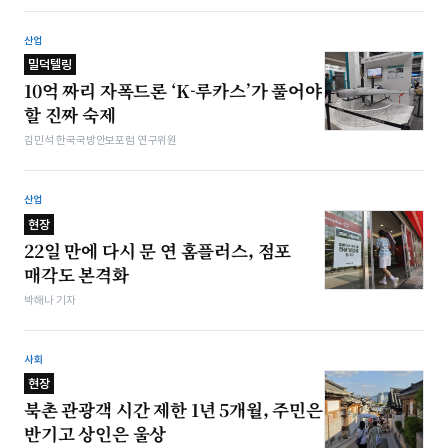
산업
밀덕텔링
10억 짜리 자폭드론 ‘K-루카스’가 풀어야
할 진짜 숙제
김민석 한국국방안보포럼 연구위원
산업
현장
22일 만에 다시 문 연 홈플러스, 점포
매각도 본격화
박해나 기자
사회
현장
북촌 관광객 시간 제한 1년 5개월, 주민은
반기고 상인은 울상