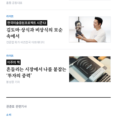
홈통 공동대표
라이프
한국미술응원프로젝트 시즌12
김도마-상식과 비상식의 모순
속에서
전준엽 화가·비즈한국 아트에디터
라이프
이주의 책
흔들리는 시장에서 나를 붙잡는
‘투자의 중력’
봉성창 기자
권준호 관련기사
소비