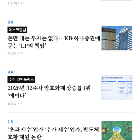
정원혁 기자
금융
데스크칼럼
돈만 대는 투자는 없다…KB·하나증권에
묻는 ‘LP의 책임’
봉성창 기자
금융
주간 코인플릭스
2026년 32주차 암호화폐 상승률 1위
‘에이다’
김상연 기자
정책
‘초과 세수’인가 ‘추가 세수’인가, 반도체
호황 재원 논란