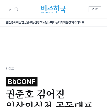
로그인
홈
심층기획
산업
금융
부동산
정책
노동
소비
자동차
사회
환경
지역
라이프
라이프
BbCONF
권준호 김어진
일상의실천 공동대표