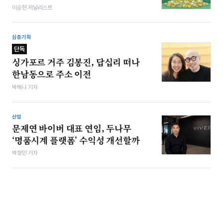
이승현 저널리스트
심층기획
단독
싱가포르 거주 김봉진, 답십리 떠나
한남동으로 주소 이전
박해나 기자
산업
문제연 바이버 대표 연임, 두나무
‘명품시계 플랫폼’ 수익성 개선할까
박형민 기자