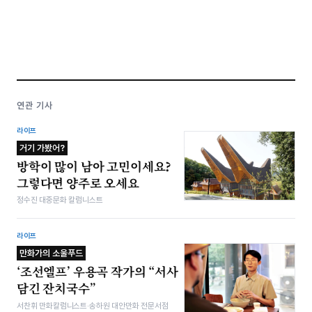
연관 기사
라이프
거기 가봤어?
방학이 많이 남아 고민이세요?
그렇다면 양주로 오세요
정수진 대중문화 칼럼니스트
라이프
만화가의 소울푸드
‘조선엘프’ 우용곡 작가의 “서사
담긴 잔치국수”
서찬휘 만화칼럼니스트·송하원 대안만화 전문서점