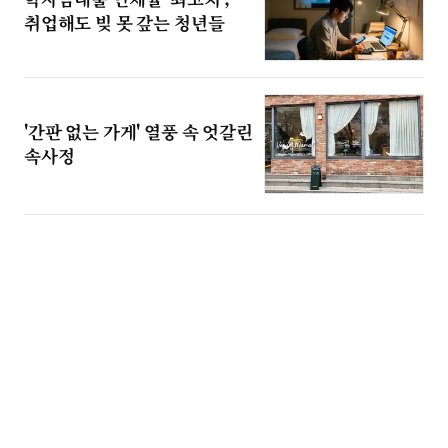
취업해도 빚 못 갚는 청년들
'간판 없는 가게' 열풍 속 엇갈린
속사정