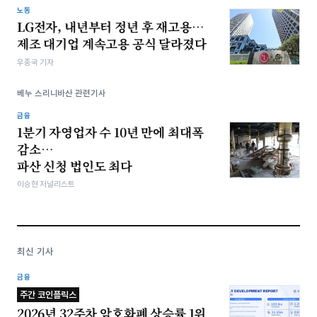
노동
LG전자, 내년부터 정년 후 재고용…
제조 대기업 계속고용 공식 달라졌다
우종국 기자
베누 스리니바산 관련기사
금융
1분기 자영업자 수 10년 만에 최대폭
감소…
파산 신청 법인도 최다
이승현 저널리스트
최신 기사
금융
주간 코인플릭스
2026년 32주차 암호화폐 상승률 1위