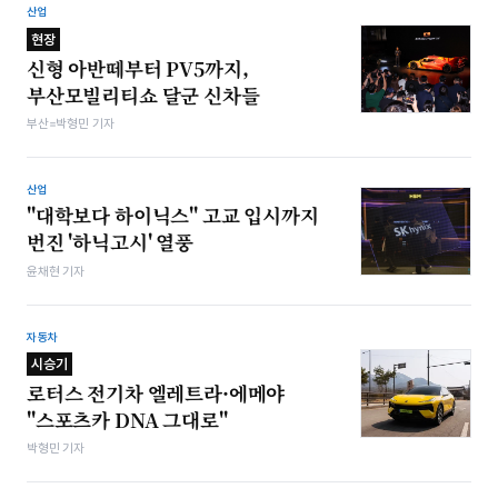
산업
현장
신형 아반떼부터 PV5까지,
부산모빌리티쇼 달군 신차들
부산=박형민 기자
산업
"대학보다 하이닉스" 고교 입시까지
번진 '하닉고시' 열풍
윤채현 기자
자동차
시승기
로터스 전기차 엘레트라·에메야
"스포츠카 DNA 그대로"
박형민 기자