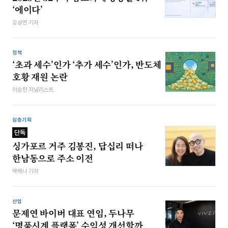
‘에이다’
김상연 기자
정책
‘초과 세수’인가 ‘추가 세수’인가, 반도체
호황 재원 논란
이승현 저널리스트
심층기획
단독
싱가포르 거주 김봉진, 답십리 떠나
한남동으로 주소 이전
박해나 기자
산업
문제연 바이버 대표 연임, 두나무
‘명품시계 플랫폼’ 수익성 개선할까