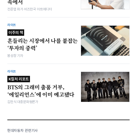
속에서
전준엽 화가·비즈한국 아트에디터
라이프
이주의 책
흔들리는 시장에서 나를 붙잡는
‘투자의 중력’
봉성창 기자
라이프
K컬처 리포트
BTS의 그래미 출품 거부,
‘에일리언스’에 이미 예고됐다
김헌식 대중문화평론가
현대자동차 관련기사