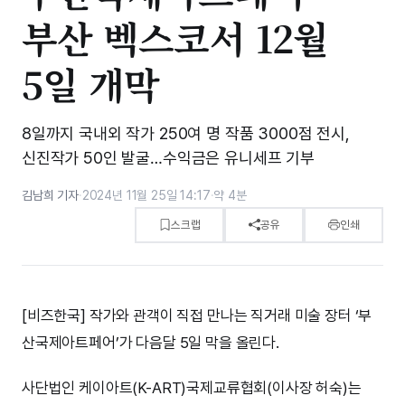
부산 벡스코서 12월
5일 개막
8일까지 국내외 작가 250여 명 작품 3000점 전시,
신진작가 50인 발굴…수익금은 유니세프 기부
김남희 기자
·
2024년 11월 25일 14:17
·
약 4분
스크랩
공유
인쇄
[비즈한국] 작가와 관객이 직접 만나는 직거래 미술 장터 ‘부
산국제아트페어’가 다음달 5일 막을 올린다.
사단법인 케이아트(K-ART)국제교류협회(이사장 허숙)는