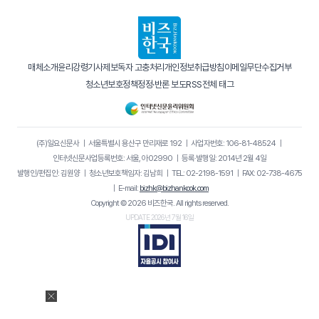
매체소개
윤리강령
기사제보
독자 고충처리
개인정보취급방침
이메일무단수집거부
청소년보호정책
정정·반론 보도
RSS
전체 태그
(주)일요신문사
｜
서울특별시 용산구 만리재로 192
｜
사업자번호: 106-81-48524
｜
인터넷신문사업등록번호: 서울, 아02990
｜
등록·발행일: 2014년 2월 4일
발행인/편집인: 김원양
｜
청소년보호책임자: 김남희
｜
TEL: 02-2198-1591
｜
FAX: 02-738-4675
｜
E-mail:
bizhk@bizhankook.com
Copyright © 2026 비즈한국. All rights reserved.
UPDATE 2026년 7월 16일