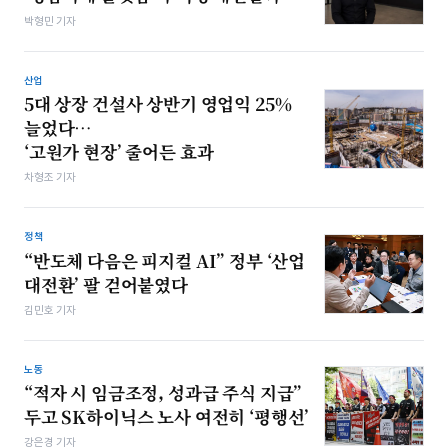
박형민 기자
산업
5대 상장 건설사 상반기 영업익 25%
늘었다…
‘고원가 현장’ 줄어든 효과
차형조 기자
정책
“반도체 다음은 피지컬 AI” 정부 ‘산업
대전환’ 팔 걷어붙였다
김민호 기자
노동
“적자 시 임금조정, 성과급 주식 지급”
두고 SK하이닉스 노사 여전히 ‘평행선’
강은경 기자