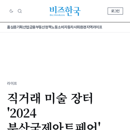
로그인
홈
심층기획
산업
금융
부동산
정책
노동
소비
자동차
사회
환경
지역
라이프
라이프
직거래 미술 장터
'2024
부산국제아트페어'