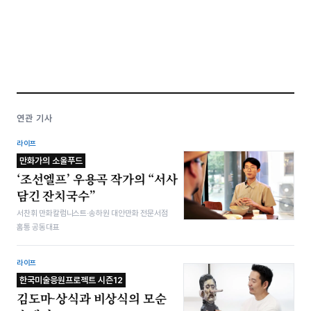
연관 기사
라이프
만화가의 소울푸드
‘조선엘프’ 우용곡 작가의 “서사
담긴 잔치국수”
서찬휘 만화칼럼니스트·송하원 대안만화 전문서점
홈통 공동대표
라이프
한국미술응원프로젝트 시즌12
김도마-상식과 비상식의 모순