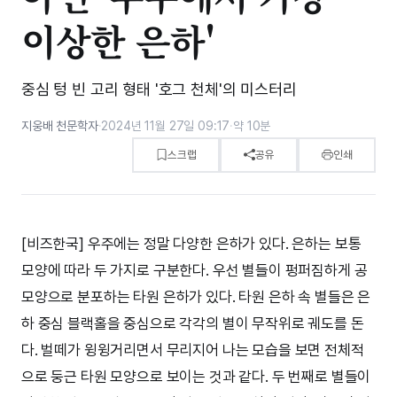
이상한 은하'
중심 텅 빈 고리 형태 '호그 천체'의 미스터리
지웅배 천문학자
·
2024년 11월 27일 09:17
·
약 10분
스크랩
공유
인쇄
[비즈한국] 우주에는 정말 다양한 은하가 있다. 은하는 보통
모양에 따라 두 가지로 구분한다. 우선 별들이 펑퍼짐하게 공
모양으로 분포하는 타원 은하가 있다. 타원 은하 속 별들은 은
하 중심 블랙홀을 중심으로 각각의 별이 무작위로 궤도를 돈
다. 벌떼가 윙윙거리면서 무리지어 나는 모습을 보면 전체적
으로 둥근 타원 모양으로 보이는 것과 같다. 두 번째로 별들이