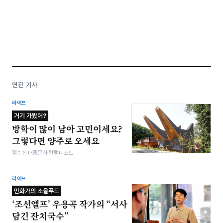
연관 기사
라이프
거기 가봤어?
방학이 많이 남아 고민이세요?
그렇다면 양주로 오세요
정수진 대중문화 칼럼니스트
라이프
만화가의 소울푸드
‘조선엘프’ 우용곡 작가의 “서사
담긴 잔치국수”