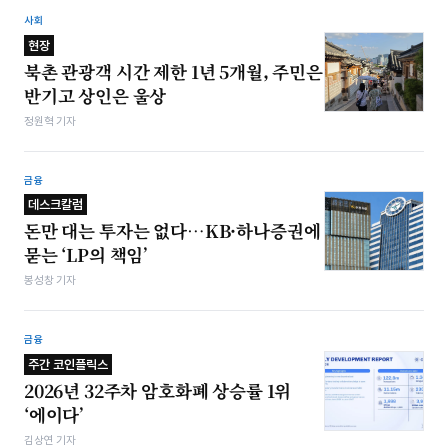
사회
현장
북촌 관광객 시간 제한 1년 5개월, 주민은
반기고 상인은 울상
정원혁 기자
금융
데스크칼럼
돈만 대는 투자는 없다…KB·하나증권에
묻는 ‘LP의 책임’
봉성창 기자
금융
주간 코인플릭스
2026년 32주차 암호화폐 상승률 1위
‘에이다’
김상연 기자