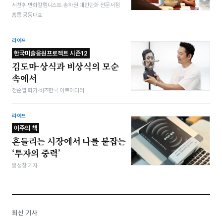
서찬휘 만화칼럼니스트·송하원 대안만화 전문서점
홈통 공동대표
라이프
한국미술응원프로젝트 시즌12
김도마-상식과 비상식의 모순
속에서
전준엽 화가·비즈한국 아트에디터
라이프
이주의 책
흔들리는 시장에서 나를 붙잡는
‘투자의 중력’
봉성창 기자
최신 기사