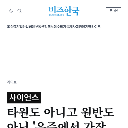
로그인
홈
심층기획
산업
금융
부동산
정책
노동
소비
자동차
사회
환경
지역
라이프
라이프
사이언스
타원도 아니고 원반도
아닌 '우주에서 가장