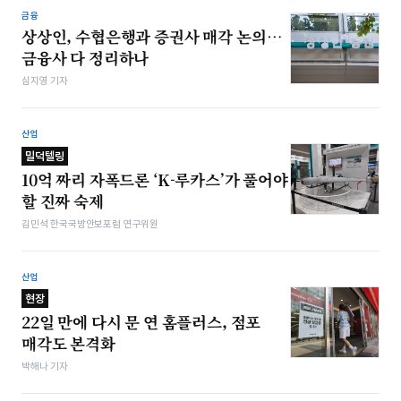
금융
상상인, 수협은행과 증권사 매각 논의…
금융사 다 정리하나
심지영 기자
산업
밀덕텔링
10억 짜리 자폭드론 ‘K-루카스’가 풀어야
할 진짜 숙제
김민석 한국국방안보포럼 연구위원
산업
현장
22일 만에 다시 문 연 홈플러스, 점포
매각도 본격화
박해나 기자