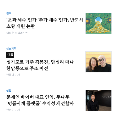
정책
‘초과 세수’인가 ‘추가 세수’인가, 반도체
호황 재원 논란
이승현 저널리스트
심층기획
단독
싱가포르 거주 김봉진, 답십리 떠나
한남동으로 주소 이전
박해나 기자
산업
문제연 바이버 대표 연임, 두나무
‘명품시계 플랫폼’ 수익성 개선할까
박형민 기자