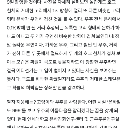
9일 촬영한 것이다. 사진을 자세히 살펴보면 놀랍게도 호그
천체의 거대한 고리에서 1시 방향에 멀리 또 다른 비슷한 고리
형태 은하가 우연히 겹친 것을 볼 수 있다. 우주 전체 은하에서
0.1%밖에 안 될 거라 추정되는 독특한 고리 형태의 은하가 하
나도 아니고 두 개가 우연히 비슷한 방향에 겹쳐 보인다니! 정
말 놀라운 우연이다. 가까운 우주, 그리고 훨씬 먼 우주, 거리
가 전혀 다른 두 곳에서 절묘하게 두 개의 호그 천체가 겹쳐 보
이는 모습은 확률이 극도로 낮을지라도 이 광활한 우주라면
결국 어디선가는 그 일이 벌어지고 있다는 사실을 보여주는
듯하다. 극도로 희박한 확률일지라도 우주의 거대한 스케일은
그 확률의 희박함을 상쇄할 만큼 강력하다.
필자 지웅배는? 고양이와 우주를 사랑한다. 어린 시절 ‘은하철
도 999’를 보고 우주의 아름다움을 알리겠다는 꿈을 갖게 되
었다. 현재 연세대학교 은하진화연구센터 및 근우주론연구실
에서 은하들의 상호작용을 통한 진화를 연구하며, 강연과 집