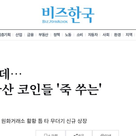
심층기획
산업
금융
부동산
정책
노동
소비
자동차
사회
환경
지역
데…
산 코인들 '죽 쑤는'
 원화거래소 활황 틈 타 무더기 신규 상장
스크랩
공유
인쇄