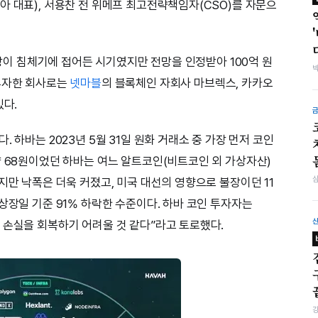
아 대표), 서용찬 전 위메프 최고전략책임자(CSO)를 자문으
 시장이 침체기에 접어든 시기였지만 전망을 인정받아 100억 원
 투자한 회사로는
넷마블
의 블록체인 자회사 마브렉스, 카카오
있다.
 하바는 2023년 5월 31일 원화 거래소 중 가장 먼저 코인
약 68원이었던 하바는 여느 알트코인(비트코인 외 가상자산)
지만 낙폭은 더욱 커졌고, 미국 대선의 영향으로 불장이던 11
상장일 기준 91% 하락한 수준이다. 하바 코인 투자자는
 손실을 회복하기 어려울 것 같다”라고 토로했다.