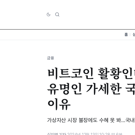
홈
금융
비트코인 활황인
유명인 가세한 국
이유
가상자산 시장 불장에도 수혜 못 봐…국내
심지영 기자
·
2024년 12월 13일 10:28
·
약 6분