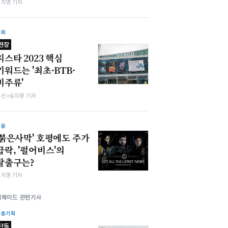
심지영 기자
사회
현장
지스타 2023 핵심
키워드는 '최초·BTB·
비주류'
부산=심지영 기자
금융
'붉은사막' 호평에도 주가
급락, '펄어비스'의
탈출구는?
심지영 기자
위메이드 관련기사
심층기획
단독