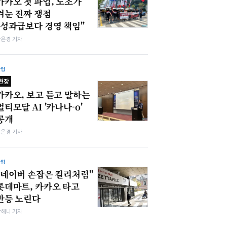
카카오 첫 파업, 노조가
겨눈 진짜 쟁점
"성과급보다 경영 책임"
강은경 기자
산업
현장
카카오, 보고 듣고 말하는
멀티모달 AI '카나나-o'
공개
강은경 기자
산업
"네이버 손잡은 컬리처럼"
롯데마트, 카카오 타고
반등 노린다
박해나 기자