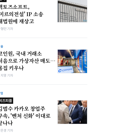
액토즈소프트,
'미르의전설' IP 소송
대법원에 재상고
박형민 기자
금융
코인원, 국내 거래소
처음으로 가상자산 매도…
몸집 키우나
심지영 기자
산업
비즈피플
김범수 카카오 창업주
구속, '벤처 신화' 이대로
끝나나
강은경 기자