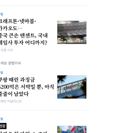
산업
크래프톤·넷마블·
카카오도…
중국 큰손 텐센트, 국내
게임사 투자 어디까지?
심지영 기자
카카오 관련기사
산업
쿠팡 때린 과징금
6200억은 서막일 뿐, 아직
줄줄이 남았다
차해인 저널리스트
산업
현장