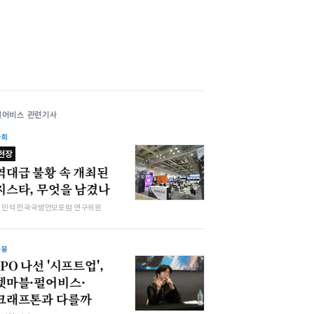
펄어비스 관련기사
사회
현장
역대급 불황 속 개최된
지스타, 무엇을 남겼나
김민석 한국국방안보포럼 연구위원
금융
IPO 나선 '시프트업',
넷마블·펄어비스·
크래프톤과 다를까