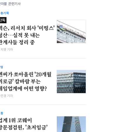
넷마블 관련기사
심층기획
단독
넥슨, 리서치 회사 '미띵스'
청산…실적 못 내는
관계사들 정리 중
심지영 기자
산업
엔씨가 쏘아올린 '20개월
위로금' 칼바람 부는
게임업계에 어떤 영향?
강은경 기자
노동
업계 1위 코웨이
방문점검원, '초저임금'