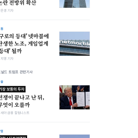
논란 전방위 확산
강은경 기자
노동
'구로의 등대' 넷마블에
탄생한 노조, 게임업계
'등대' 될까
심지영 기자
도널드 트럼프 관련기사
금융
가장 보통의 투자
전쟁이 끝나고 난 뒤,
무엇이 오를까
김세아 금융 칼럼니스트
산업