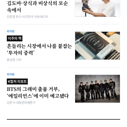
김도마-상식과 비상식의 모순
속에서
전준엽 화가·비즈한국 아트에디터
라이프
이주의 책
흔들리는 시장에서 나를 붙잡는
‘투자의 중력’
봉성창 기자
라이프
K컬처 리포트
BTS의 그래미 출품 거부,
‘에일리언스’에 이미 예고됐다
김헌식 대중문화평론가