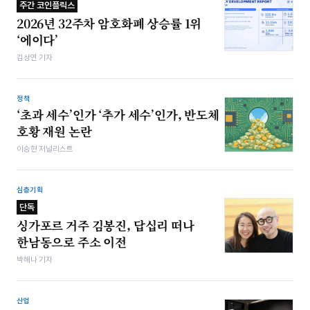
주간 코인플릭스
2026년 32주차 암호화폐 상승률 1위
‘에이다’
김상연 기자
정책
‘초과 세수’인가 ‘추가 세수’인가, 반도체
호황 재원 논란
이승현 저널리스트
심층기획
단독
싱가포르 거주 김봉진, 답십리 떠나
한남동으로 주소 이전
박해나 기자
산업