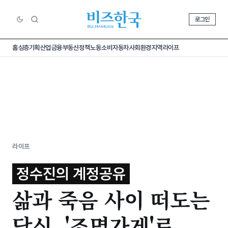
로그인
홈
심층기획
산업
금융
부동산
정책
노동
소비
자동차
사회
환경
지역
라이프
라이프
정수진의 계정공유
삶과 죽음 사이 떠도는
당신, '조명가게'로