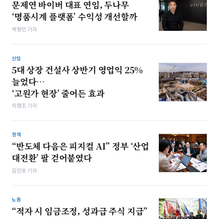
문제연 바이버 대표 연임, 두나무
‘명품시계 플랫폼’ 수익성 개선할까
박형민 기자
산업
5대 상장 건설사 상반기 영업익 25%
늘었다…
‘고원가 현장’ 줄어든 효과
차형조 기자
정책
“반도체 다음은 피지컬 AI” 정부 ‘산업
대전환’ 팔 걷어붙였다
김민호 기자
노동
“적자 시 임금조정, 성과급 주식 지급”