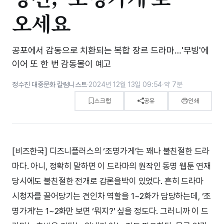
오세요
공포에서 감동으로 치환되는 복합 장르 드라마…'무빙'에
이어 또 한 번 감동몰이 예고
정수진 대중문화 칼럼니스트
·
2024년 12월 13일 09:54
·
약 7분
스크랩
공유
인쇄
[비즈한국] 디즈니플러스의 ‘조명가게’는 꽤나 불친절한 드라
마다. 아니, 정확히 말하면 이 드라마의 원작인 동명 웹툰 연재
당시에도 불친절한 전개로 갑론을박이 있었다. 흔히 드라마
시청자를 끌어당기는 견인차 역할을 1~2화가 담당하는데, ‘조
명가게’는 1~2화만 보면 ‘뭐지?’ 싶을 정도다. 그러니까 이 드