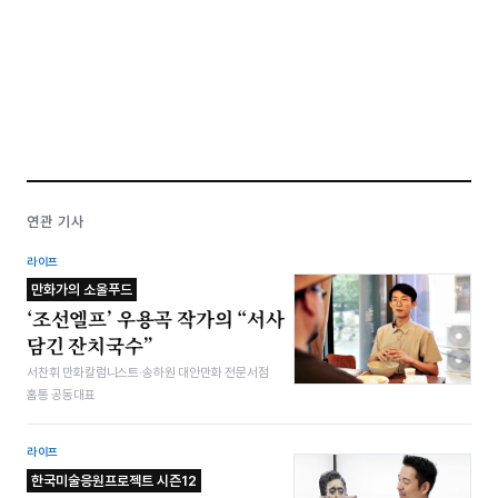
연관 기사
라이프
만화가의 소울푸드
‘조선엘프’ 우용곡 작가의 “서사
담긴 잔치국수”
서찬휘 만화칼럼니스트·송하원 대안만화 전문서점
홈통 공동대표
라이프
한국미술응원프로젝트 시즌12