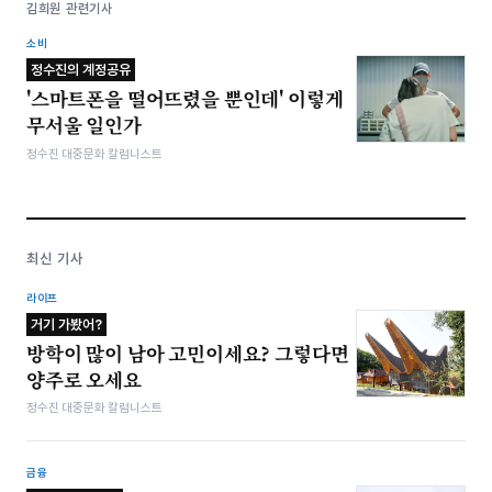
김희원 관련기사
소비
정수진의 계정공유
'스마트폰을 떨어뜨렸을 뿐인데' 이렇게
무서울 일인가
정수진 대중문화 칼럼니스트
최신 기사
라이프
거기 가봤어?
방학이 많이 남아 고민이세요? 그렇다면
양주로 오세요
정수진 대중문화 칼럼니스트
금융