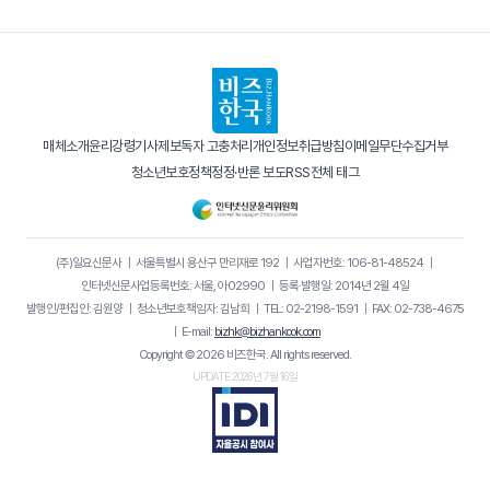
매체소개
윤리강령
기사제보
독자 고충처리
개인정보취급방침
이메일무단수집거부
청소년보호정책
정정·반론 보도
RSS
전체 태그
(주)일요신문사
｜
서울특별시 용산구 만리재로 192
｜
사업자번호: 106-81-48524
｜
인터넷신문사업등록번호: 서울, 아02990
｜
등록·발행일: 2014년 2월 4일
발행인/편집인: 김원양
｜
청소년보호책임자: 김남희
｜
TEL: 02-2198-1591
｜
FAX: 02-738-4675
｜
E-mail:
bizhk@bizhankook.com
Copyright © 2026 비즈한국. All rights reserved.
UPDATE 2026년 7월 16일