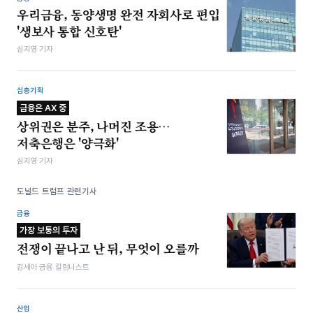
우리금융, 동양생명 완전 자회사로 편입
'생보사 통합 신호탄'
심지영 기자
심층기획
금융은 AX 중
상위권은 분주, 나머진 조용…
저축은행은 '양극화'
심지영 기자
도널드 트럼프 관련기사
금융
가장 보통의 투자
전쟁이 끝나고 난 뒤, 무엇이 오를까
김세아 금융 칼럼니스트
산업