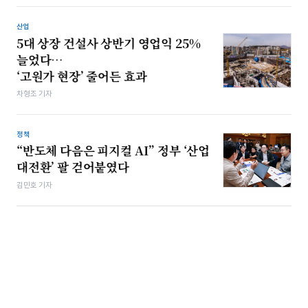
산업
5대 상장 건설사 상반기 영업익 25%
늘었다…
‘고원가 현장’ 줄어든 효과
차형조 기자
정책
“반도체 다음은 피지컬 AI” 정부 ‘산업
대전환’ 팔 걷어붙였다
김민호 기자