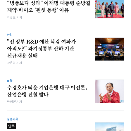
“병풍보다 성과” 이재명 대통령 순방길
제약·바이오 ‘핀셋 동행’ 이유
최영찬 기자
산업
"전 정부 R&D 예산 삭감 여파가
아직도?" 과기정통부 산하 기관
신규채용 실태
강은경 기자
금융
추경호가 띄운 기업은행 대구 이전론,
산업은행 전철 밟나
박형민 기자
심층기획
단독