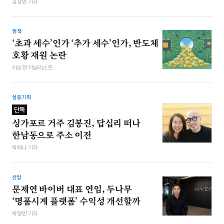
김상연 기자
정책
‘초과 세수’인가 ‘추가 세수’인가, 반도체
호황 재원 논란
이승현 저널리스트
심층기획
단독
싱가포르 거주 김봉진, 답십리 떠나
한남동으로 주소 이전
박해나 기자
산업
문제연 바이버 대표 연임, 두나무
‘명품시계 플랫폼’ 수익성 개선할까
박형민 기자