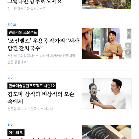
그렇다면 양주로 오세요
정수진 대중문화 칼럼니스트
라이프
만화가의 소울푸드
‘조선엘프’ 우용곡 작가의 “서사
담긴 잔치국수”
서찬휘 만화칼럼니스트·송하원 대안만화 전문서점
홈통 공동대표
라이프
한국미술응원프로젝트 시즌12
김도마-상식과 비상식의 모순
속에서
전준엽 화가·비즈한국 아트에디터
라이프
이주의 책