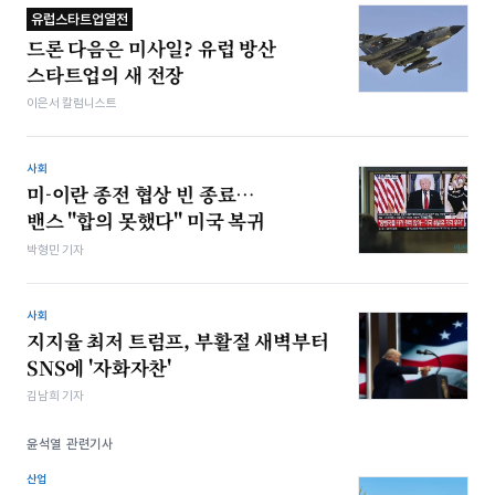
유럽스타트업열전
드론 다음은 미사일? 유럽 방산
스타트업의 새 전장
이은서 칼럼니스트
사회
미-이란 종전 협상 빈 종료…
밴스 "합의 못했다" 미국 복귀
박형민 기자
사회
지지율 최저 트럼프, 부활절 새벽부터
SNS에 '자화자찬'
김남희 기자
윤석열 관련기사
산업