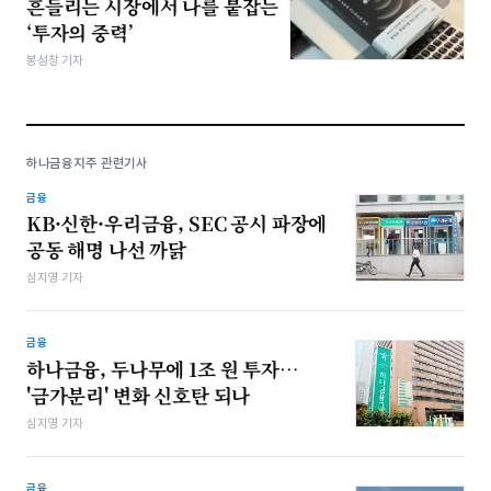
흔들리는 시장에서 나를 붙잡는
‘투자의 중력’
봉성창 기자
하나금융지주 관련기사
금융
KB·신한·우리금융, SEC 공시 파장에
공동 해명 나선 까닭
심지영 기자
금융
하나금융, 두나무에 1조 원 투자…
'금가분리' 변화 신호탄 되나
심지영 기자
금융