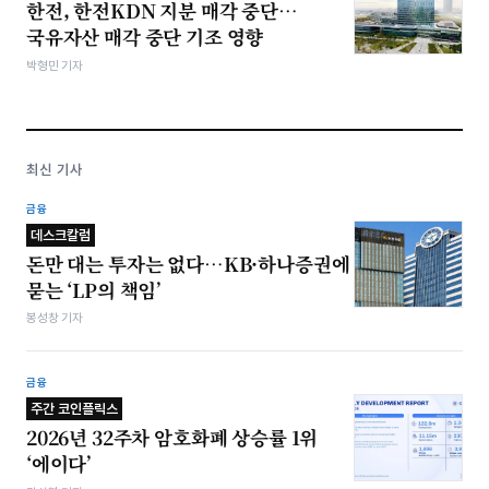
한전, 한전KDN 지분 매각 중단…
국유자산 매각 중단 기조 영향
박형민 기자
최신 기사
금융
데스크칼럼
돈만 대는 투자는 없다…KB·하나증권에
묻는 ‘LP의 책임’
봉성창 기자
금융
주간 코인플릭스
2026년 32주차 암호화폐 상승률 1위
‘에이다’