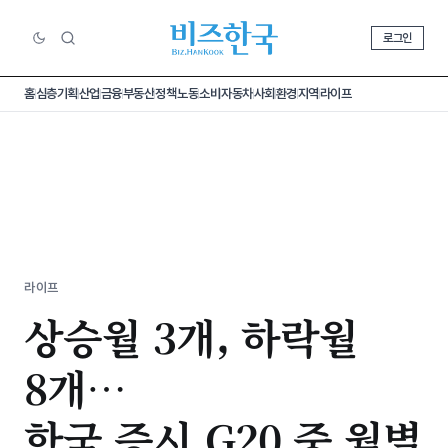
로그인
홈
심층기획
산업
금융
부동산
정책
노동
소비
자동차
사회
환경
지역
라이프
라이프
상승월 3개, 하락월
8개…
한국 증시 G20 중 월별