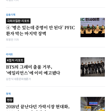
차형조 기자
심층기획
극희귀질환 리포트
④ ‘병은 있는데 증명이 안 된다’ PFIC
환자 막는 마지막 장벽
최영찬 기자
라이프
K컬처 리포트
BTS의 그래미 출품 거부,
‘에일리언스’에 이미 예고됐다
김헌식 대중문화평론가
정책
현장
2018년 끝난다던 가락시장 현대화,