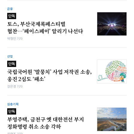
금융
단독
토스, 부산국제록페스티벌
협찬…‘페이스페이’ 알리기 나선다
박형민 기자
산업
단독
국립국어원 ‘말뭉치’ 사업 저작권 소송,
웅진 2심도 ‘패소’
강은경 기자
심층기획
단독
부영주택, 금천구 옛 대한전선 부지
정화명령 취소 소송 각하