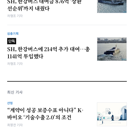
SH, 한강버스 대여금 876억 '상환
선순위'까지 내줬다
차형조 기자
심층기획
단독
SH, 한강버스에 214억 추가 대여…총
1141억 투입했다
차형조 기자
최신 기사
산업
“계약이 성공 보증수표 아니다” K-
바이오 ‘기술수출 2.0’의 조건
최영찬 기자