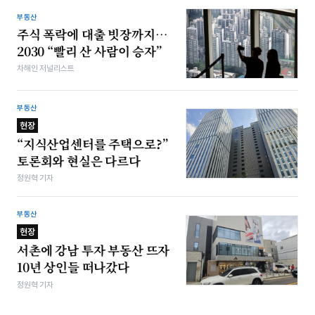
부동산
주식 폭락에 대출 빗장까지…
2030 “빨리 산 사람이 승자”
차해인 저널리스트
부동산
현장
“지식산업센터를 주택으로?”
토론회와 현실은 다르다
정원혁 기자
부동산
현장
서촌에 강남 투자 부동산 뜨자
10년 상인들 떠나갔다
정원혁 기자