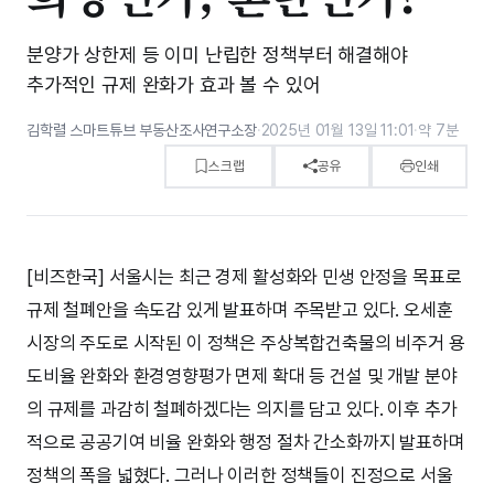
분양가 상한제 등 이미 난립한 정책부터 해결해야
추가적인 규제 완화가 효과 볼 수 있어
김학렬 스마트튜브 부동산조사연구소장
·
2025년 01월 13일 11:01
·
약 7분
스크랩
공유
인쇄
[비즈한국] 서울시는 최근 경제 활성화와 민생 안정을 목표로
규제 철폐안을 속도감 있게 발표하며 주목받고 있다. 오세훈
시장의 주도로 시작된 이 정책은 주상복합건축물의 비주거 용
도비율 완화와 환경영향평가 면제 확대 등 건설 및 개발 분야
의 규제를 과감히 철폐하겠다는 의지를 담고 있다. 이후 추가
적으로 공공기여 비율 완화와 행정 절차 간소화까지 발표하며
정책의 폭을 넓혔다. 그러나 이러한 정책들이 진정으로 서울