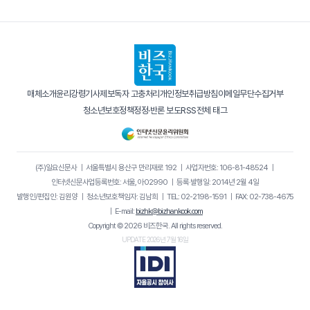
매체소개
윤리강령
기사제보
독자 고충처리
개인정보취급방침
이메일무단수집거부
청소년보호정책
정정·반론 보도
RSS
전체 태그
(주)일요신문사
｜
서울특별시 용산구 만리재로 192
｜
사업자번호: 106-81-48524
｜
인터넷신문사업등록번호: 서울, 아02990
｜
등록·발행일: 2014년 2월 4일
발행인/편집인: 김원양
｜
청소년보호책임자: 김남희
｜
TEL: 02-2198-1591
｜
FAX: 02-738-4675
｜
E-mail:
bizhk@bizhankook.com
Copyright © 2026 비즈한국. All rights reserved.
UPDATE 2026년 7월 16일