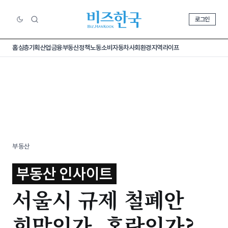
로그인
홈
심층기획
산업
금융
부동산
정책
노동
소비
자동차
사회
환경
지역
라이프
부동산
부동산 인사이트
서울시 규제 철폐안
희망인가, 혼란인가?