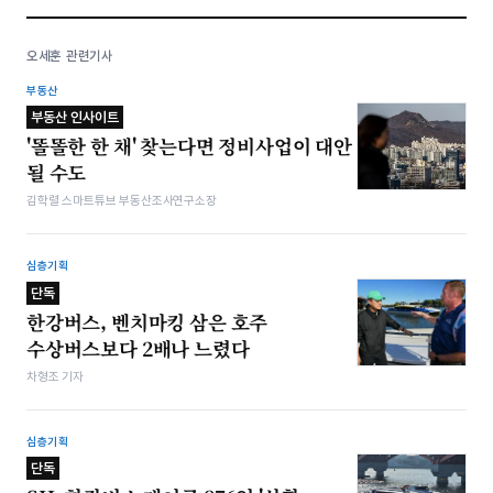
오세훈 관련기사
부동산
부동산 인사이트
'똘똘한 한 채' 찾는다면 정비사업이 대안
될 수도
김학렬 스마트튜브 부동산조사연구소장
심층기획
단독
한강버스, 벤치마킹 삼은 호주
수상버스보다 2배나 느렸다
차형조 기자
심층기획
단독