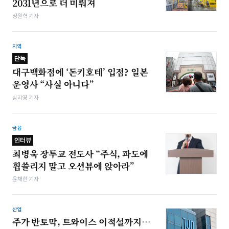
2031년으로 더 미뤄져
정원혁 기자
지역
단독
대구백화점에 ‘돈키호테’ 입점? 일본
운영사 “사실 아니다”
심지영 기자
금융
인터뷰
최병욱 장투교 전도사 “주식, 파도에
휩쓸리지 말고 오션뷰에 앉아라”
윤채현 기자
산업
주가 반토막, 트와이스 이적설까지…