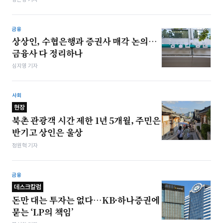
금융
상상인, 수협은행과 증권사 매각 논의…
금융사 다 정리하나
심지영 기자
사회
현장
북촌 관광객 시간 제한 1년 5개월, 주민은
반기고 상인은 울상
정원혁 기자
금융
데스크칼럼
돈만 대는 투자는 없다…KB·하나증권에
묻는 ‘LP의 책임’