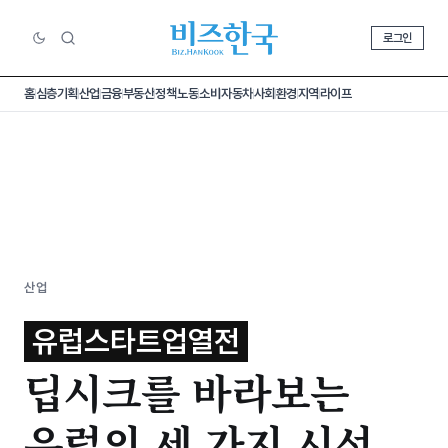
로그인
홈
심층기획
산업
금융
부동산
정책
노동
소비
자동차
사회
환경
지역
라이프
산업
유럽스타트업열전
딥시크를 바라보는
유럽의 세 가지 시선