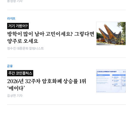
봉성창 기자
라이프
거기 가봤어?
방학이 많이 남아 고민이세요? 그렇다면
양주로 오세요
정수진 대중문화 칼럼니스트
금융
주간 코인플릭스
2026년 32주차 암호화폐 상승률 1위
‘에이다’
김상연 기자