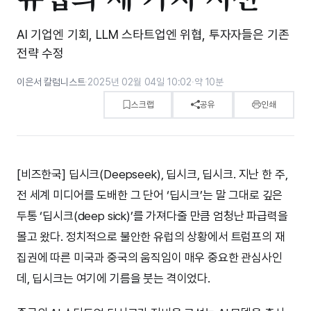
AI 기업엔 기회, LLM 스타트업엔 위협, 투자자들은 기존
전략 수정
이은서 칼럼니스트
·
2025년 02월 04일 10:02
·
약 10분
스크랩
공유
인쇄
[비즈한국] 딥시크(Deepseek), 딥시크, 딥시크. 지난 한 주,
전 세계 미디어를 도배한 그 단어 ‘딥시크’는 말 그대로 깊은
두통 ‘딥시크(deep sick)’를 가져다줄 만큼 엄청난 파급력을
몰고 왔다. 정치적으로 불안한 유럽의 상황에서 트럼프의 재
집권에 따른 미국과 중국의 움직임이 매우 중요한 관심사인
데, 딥시크는 여기에 기름을 붓는 격이었다.