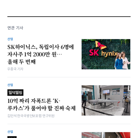
연관 기사
산업
SK하이닉스, 독립이사 6명에
자사주 1억 2000만 원…
올해 두 번째
우종국 기자
산업
밀덕텔링
10억 짜리 자폭드론 ‘K-
루카스’가 풀어야 할 진짜 숙제
김민석 한국국방안보포럼 연구위원
산업