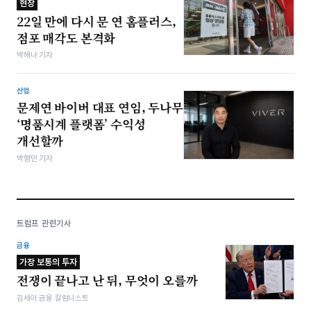
현장
22일 만에 다시 문 연 홈플러스,
점포 매각도 본격화
박해나 기자
산업
문제연 바이버 대표 연임, 두나무
‘명품시계 플랫폼’ 수익성
개선할까
박형민 기자
트럼프 관련기사
금융
가장 보통의 투자
전쟁이 끝나고 난 뒤, 무엇이 오를까
김세아 금융 칼럼니스트