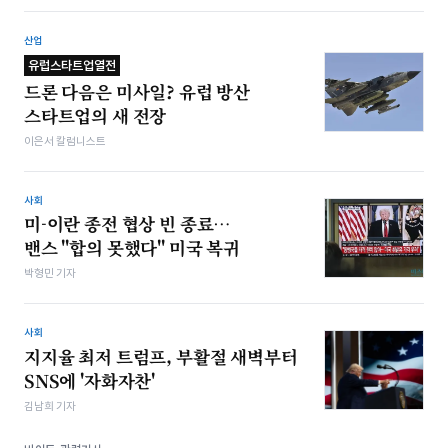
산업
유럽스타트업열전
드론 다음은 미사일? 유럽 방산
스타트업의 새 전장
이은서 칼럼니스트
사회
미-이란 종전 협상 빈 종료…
밴스 "합의 못했다" 미국 복귀
박형민 기자
사회
지지율 최저 트럼프, 부활절 새벽부터
SNS에 '자화자찬'
김남희 기자