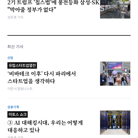
2기 트럼프 '칩스법'에 풍전등화 삼성·SK
"막아줄 정부가 없다"
강은경 기자
최신 기사
산업
유럽스타트업열전
‘비바테크 이후’ 다시 파리에서
스타트업을 생각하다
이은서 칼럼니스트
심층기획
미토스 쇼크
③ AI 대해킹시대, 우리는 어떻게
대응하고 있나
강은경 기자