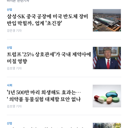
바이든 관련기사
산업
삼성·SK 중국 공장에 미국 반도체 장비
반입 막힐까, 업계 '초긴장'
강은경 기자
산업
트럼프 '25% 상호관세'가 국내 제약사에
미칠 영향
김초영 기자
사회
'1년 500만 마리 희생해도 효과는…
' 의약품 동물실험 대체할 묘안 없나
김초영 기자
산업