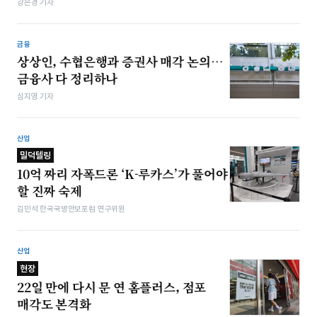
강은경 기자
금융
상상인, 수협은행과 증권사 매각 논의…
금융사 다 정리하나
심지영 기자
산업
밀덕텔링
10억 짜리 자폭드론 ‘K-루카스’가 풀어야
할 진짜 숙제
김민석 한국국방안보포럼 연구위원
산업
현장
22일 만에 다시 문 연 홈플러스, 점포
매각도 본격화