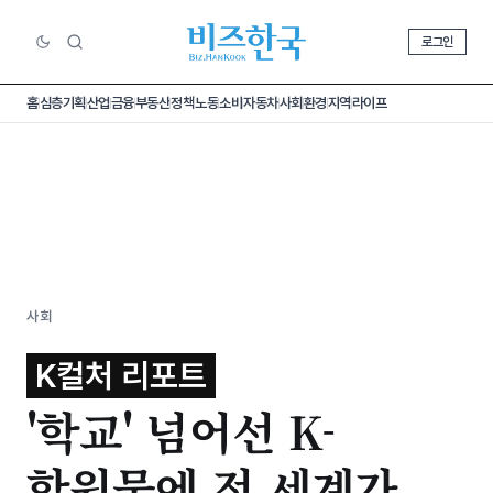
로그인
홈
심층기획
산업
금융
부동산
정책
노동
소비
자동차
사회
환경
지역
라이프
사회
K컬처 리포트
'학교' 넘어선 K-
학원물에 전 세계가