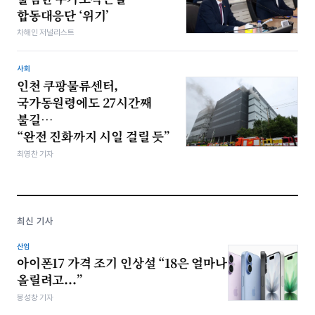
합동대응단 ‘위기’
차해인 저널리스트
사회
인천 쿠팡물류센터,
국가동원령에도 27시간째
불길…
“완전 진화까지 시일 걸릴 듯”
최영찬 기자
최신 기사
산업
아이폰17 가격 조기 인상설 “18은 얼마나
올릴려고...”
봉성창 기자