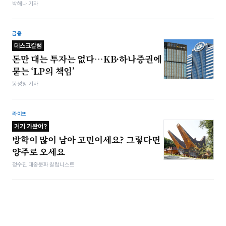
박해나 기자
금융
데스크칼럼
돈만 대는 투자는 없다…KB·하나증권에
묻는 ‘LP의 책임’
봉성창 기자
라이프
거기 가봤어?
방학이 많이 남아 고민이세요? 그렇다면
양주로 오세요
정수진 대중문화 칼럼니스트