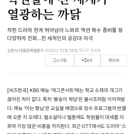
열광하는 까닭
착한 드라마 한계 뛰어넘어 느와르 액션 복수 좀비물 등
다양하게 진화…전 세계인의 공감대 자극
김헌식 대중문화평론가
·
2025년 02월 26일 15:17
·
약 6분
스크랩
공유
인쇄
[비즈한국] KBS 예능 ‘개그콘서트’에는 학교 소재의 개그가
끊어진 적이 없다. 특히 ‘봉숭아 학당’은 불사조처럼 이어져왔
다. 예능 ‘아는 형님’은 교실을 배경으로 장수 프로그램의 반열
에 오른 지 오래다. 웹소설이나 웹툰에도 학원물이 대세를 이
루며 가장 많은 비중을 차지한다. 최근 OTT에서도 드라마 ‘스