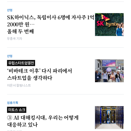
산업
SK하이닉스, 독립이사 6명에 자사주 1억
2000만 원…
올해 두 번째
우종국 기자
산업
유럽스타트업열전
‘비바테크 이후’ 다시 파리에서
스타트업을 생각하다
이은서 칼럼니스트
심층기획
미토스 쇼크
③ AI 대해킹시대, 우리는 어떻게
대응하고 있나