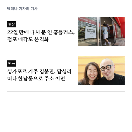
박해나 기자의 기사
현장
22일 만에 다시 문 연 홈플러스,
점포 매각도 본격화
단독
싱가포르 거주 김봉진, 답십리
떠나 한남동으로 주소 이전