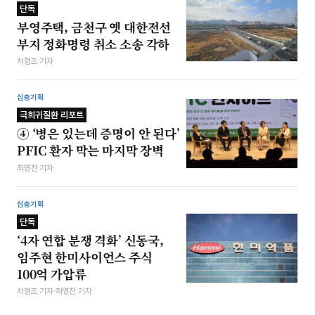
단독
부영주택, 금천구 옛 대한전선
부지 정화명령 취소 소송 각하
차형조 기자
심층기획
극희귀질환 리포트
④ ‘병은 있는데 증명이 안 된다’
PFIC 환자 막는 마지막 장벽
최영찬 기자
심층기획
단독
‘4자 연합 분쟁 격화’ 신동국,
임주현 한미사이언스 주식
100억 가압류
차형조 기자·최영찬 기자