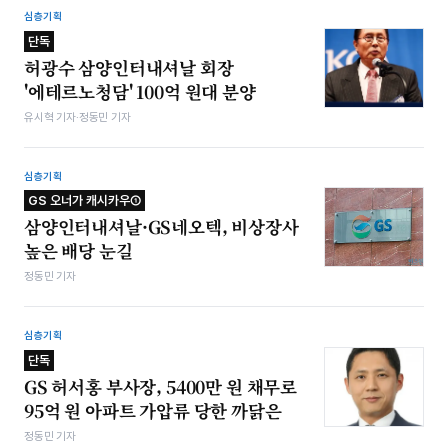
심층기획
단독
허광수 삼양인터내셔날 회장
'에테르노청담' 100억 원대 분양
유시혁 기자·정동민 기자
심층기획
GS 오너가 캐시카우①
삼양인터내셔날·GS네오텍, 비상장사
높은 배당 눈길
정동민 기자
심층기획
단독
GS 허서홍 부사장, 5400만 원 채무로
95억 원 아파트 가압류 당한 까닭은
정동민 기자