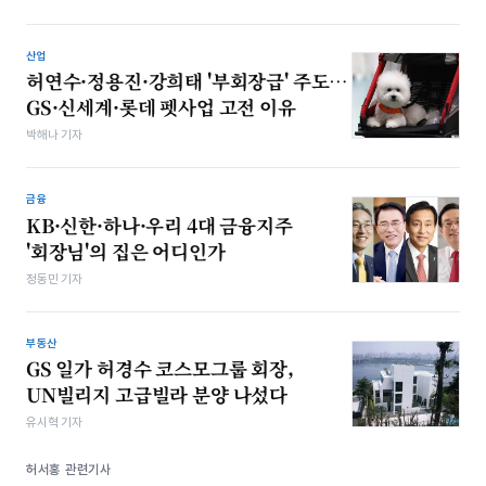
산업
허연수·정용진·강희태 '부회장급' 주도…
GS·신세계·롯데 펫사업 고전 이유
박해나 기자
금융
KB·신한·​하나·​우리 4대 금융지주
'회장님'의 집은 어디인가
정동민 기자
부동산
GS 일가 허경수 코스모그룹 회장,
UN빌리지 고급빌라 분양 나섰다
유시혁 기자
허서홍 관련기사