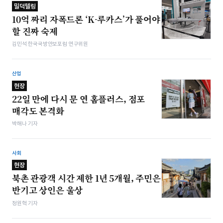
밀덕텔링
10억 짜리 자폭드론 ‘K-루카스’가 풀어야
할 진짜 숙제
김민석 한국국방안보포럼 연구위원
산업
현장
22일 만에 다시 문 연 홈플러스, 점포
매각도 본격화
박해나 기자
사회
현장
북촌 관광객 시간 제한 1년 5개월, 주민은
반기고 상인은 울상
정원혁 기자