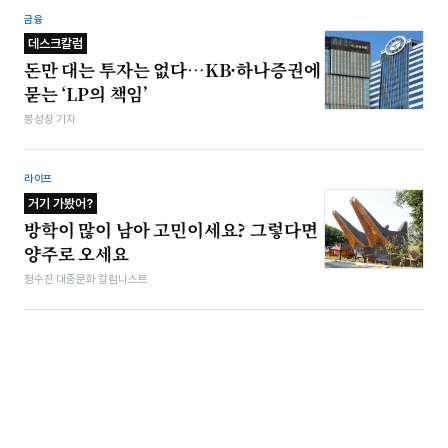
금융
데스크칼럼
돈만 대는 투자는 없다…KB·하나증권에
묻는 ‘LP의 책임’
봉성창 기자
라이프
거기 가봤어?
방학이 많이 남아 고민이세요? 그렇다면
양주로 오세요
정수진 대중문화 칼럼니스트