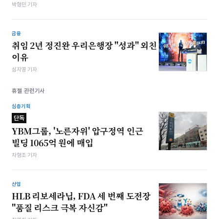
박형민 기자
금융
취임 2년 정진완 우리은행장 "성과" 외친
이유
심지영 기자
휴젤 관련기사
심층기획
단독
YBM그룹, '노른자위' 압구정역 인근
빌딩 1065억 원에 매입
차형조 기자
산업
HLB 리보세라닙, FDA 세 번째 도전장
"품질 리스크 극복 자신감"