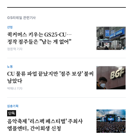
GS리테일 관련기사
산업
퀵커머스 키우는 GS25·CU…
정작 점주들은 "남는 게 없어"
정원혁 기자
노동
CU 물류 파업 끝났지만 '점주 보상' 불씨
남았다
박해나 기자
심층기획
단독
음악축제 '리스펙 페스티벌' 주최사
엠플엔터, 간이회생 신청