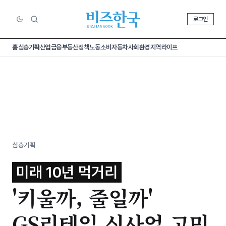
로그인
홈
심층기획
산업
금융
부동산
정책
노동
소비
자동차
사회
환경
지역
라이프
심층기획
미래 10년 먹거리
'키울까, 줄일까'
GS리테일 신사업 고민