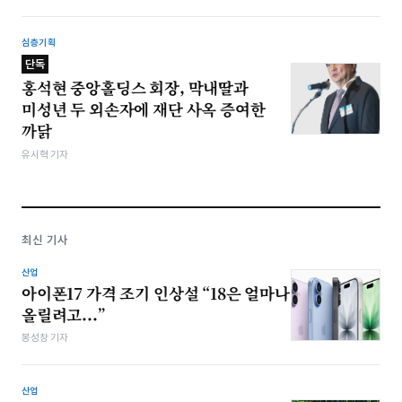
심층기획
단독
홍석현 중앙홀딩스 회장, 막내딸과
미성년 두 외손자에 재단 사옥 증여한
까닭
유시혁 기자
최신 기사
산업
아이폰17 가격 조기 인상설 “18은 얼마나
올릴려고...”
봉성창 기자
산업