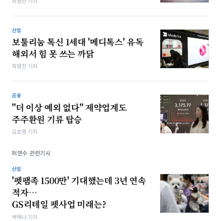
최영찬 기자
산업
보툴리눔 톡신 1세대 '메디톡스' 유독
해외서 힘 못 쓰는 까닭
최영찬 기자
금융
"더 이상 예외 없다" 제약업계도
주주환원 기류 탑승
김초영 기자
허연수 관련기사
산업
'펫팸족 1500만' 기대했는데 3년 연속
적자…
GS리테일 펫사업 미래는?
박해나 기자