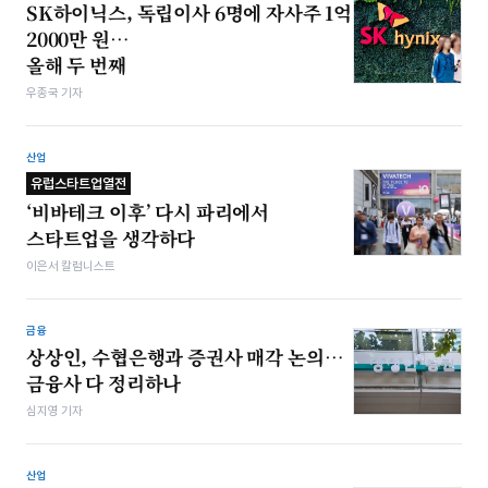
SK하이닉스, 독립이사 6명에 자사주 1억
2000만 원…
올해 두 번째
우종국 기자
산업
유럽스타트업열전
‘비바테크 이후’ 다시 파리에서
스타트업을 생각하다
이은서 칼럼니스트
금융
상상인, 수협은행과 증권사 매각 논의…
금융사 다 정리하나
심지영 기자
산업