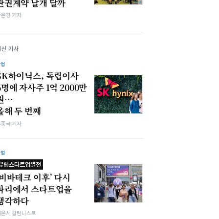
판권계약 날개 달까
강은경 기자
최신 기사
산업
SK하이닉스, 독립이사
6명에 자사주 1억 2000만
원…
올해 두 번째
우종국 기자
산업
유럽스타트업열전
‘비바테크 이후’ 다시
파리에서 스타트업을
생각하다
이은서 칼럼니스트