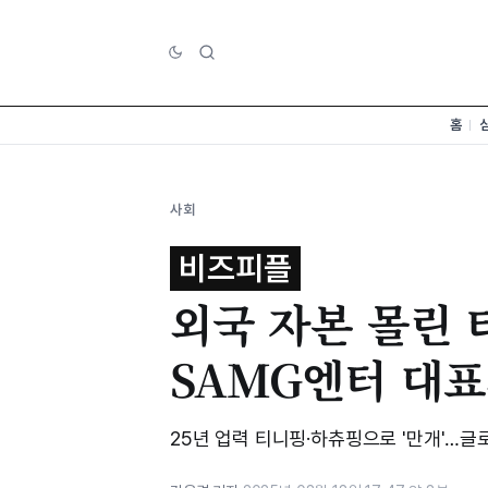
홈
사회
비즈피플
외국 자본 몰린 
SAMG엔터 대표
25년 업력 티니핑·하츄핑으로 '만개'…글로벌