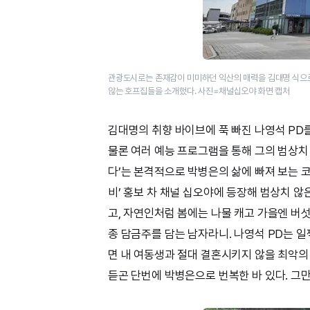
관광도시로는 존재감이 미미하던 익산의 매력을 김대명 식으로 
않는 호프집들을 소개했다. 사진=채널십오야 화면 캡처
김대명의 취향 바이브에 푹 빠진 나영석 PD
물론 여러 예능 프로그램을 통해 그의 범상치
다’는 본격적으로 박병은의 삶에 빠져 보는 코
비’ 홍보 차 채널 십오야에 등장해 범상치 않
고, 자연인처럼 봄에는 나물 캐고 가을엔 버
종 담금주를 담는 남자라니. 나영석 PD는 일
면 내 여동생과 절대 결혼시키지 않을 최악의
듣곤 단번에 박병은으로 번복한 바 있다. 그만