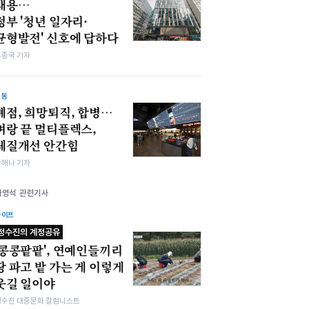
채용…
정부 '청년 일자리·
균형발전' 신호에 답하다
우종국 기자
노동
폐점, 희망퇴직, 합병…
벼랑 끝 멀티플렉스,
체질개선 안간힘
박해나 기자
나영석 관련기사
라이프
정수진의 계정공유
'콩콩팥팥', 연예인들끼리
땅 파고 밭 가는 게 이렇게
웃길 일이야
정수진 대중문화 칼럼니스트