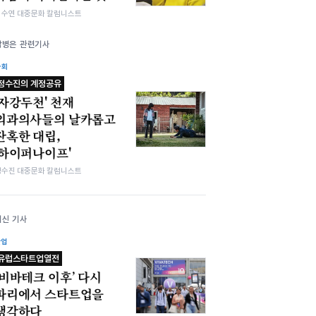
김수연 대중문화 칼럼니스트
박병은 관련기사
사회
정수진의 계정공유
'자강두천' 천재
외과의사들의 날카롭고
잔혹한 대립,
'하이퍼나이프'
정수진 대중문화 칼럼니스트
최신 기사
산업
유럽스타트업열전
‘비바테크 이후’ 다시
파리에서 스타트업을
생각하다