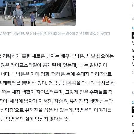
부각한 익산 편. 옛 삼남극장, 당본백화점 등 명소와 지역민의 발길이 끊이지
를 강력하게 홀린 새로운 남자는 배우 박병은. 채널 십오야는
 않은 라이프스타일이 공개된 바 있는데, ‘나는 일반인이
너다. 박병은은 이미 영화 ‘더러운 돈에 손대지 마라’와 ‘로
은 캐릭터를 뽐낸 바 있다. 전국 방방곡곡을 다니며 낚시를 하
섯 따는 채집 생활이 자연스러우며, 그렇게 얻은 수확물로 각
찍이 ‘세상에 남자가 이서진, 차승원, 유해진 딱 셋만 남는다
 신랑감’으로 유해진을 꼽은 바 있는데, 박병은의 이야기를
큼 박병은의 삶이 범상치 않다는 뜻.