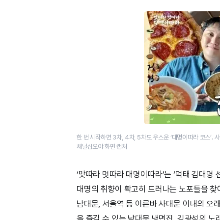
한 번 시작하면 3차, 4차, 5차도 우스운 ‘대명이따라 코스’.
채널십오야 화면 캡처
‘맛따라 멋따라 대명이따라’는 ‘먹태 김대명 선
대명의 취향이 확고히 드러나는 노포들을 찾아 
남대문, 서울역 등 이른바 사대문 이내의 오
을 즐길 수 있는 남대문 냉면집, 김광석의 노