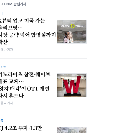
CJ ENM 관련기사
소비
K뷰티 업고 미국 가는
올리브영…
시장 공략 넘어 합병설까지
확산
박해나 기자
라이프
키노라이츠 참전·웨이브
대표 교체…
'왓챠 매각'이 OTT 재편
다시 흔드나
우종국 기자
노동
CJ 4.2조 투자·1.3만