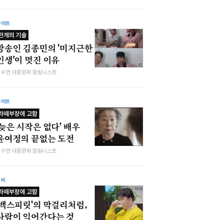
라이프
관계의 기술
방송인 김종민의 '미지근한
인생'이 멋진 이유
김수연 대중문화 칼럼니스트
라이프
라떼부장에 고함
'늦은 시작은 없다' 배우
윤여정의 끝없는 도전
김수연 대중문화 칼럼니스트
소비
라떼부장에 고함
'백스피릿'의 막걸리처럼,
사람이 익어간다는 것