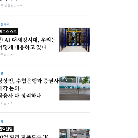
이은서 칼럼니스트
심층기획
미토스 쇼크
③ AI 대해킹시대, 우리는
어떻게 대응하고 있나
강은경 기자
금융
상상인, 수협은행과 증권사
매각 논의…
금융사 다 정리하나
심지영 기자
산업
밀덕텔링
10억 짜리 자폭드론 ‘K-