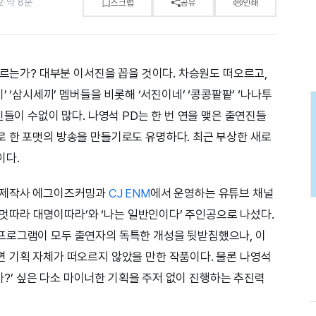
2
·
약 8분
스크랩
공유
인쇄
오르는가? 대부분 이서진을 꼽을 것이다. 차승원도 떠오르고,
’ ‘삼시세끼’ 멤버들을 비롯해 ‘서진이네’ ‘콩콩팥팥’ ‘나나투
진들이 수없이 많다. 나영석 PD는 한 번 연을 맺은 출연진들
 한 포맷의 방송을 만들기로도 유명하다. 최근 부상한 새로
이다.
주 제작사 에그이즈커밍과
CJ ENM
에서 운영하는 유튜브 채널
라 멋따라 대명이따라’와 ‘나는 일반인이다’ 주인공으로 나섰다.
프로그램이 모두 출연자의 독특한 개성을 뒷받침했으나, 이
 기획 자체가 떠오르지 않았을 만한 작품이다. 물론 나영석
될까?’ 싶은 다소 마이너한 기획을 주저 없이 진행하는 추진력