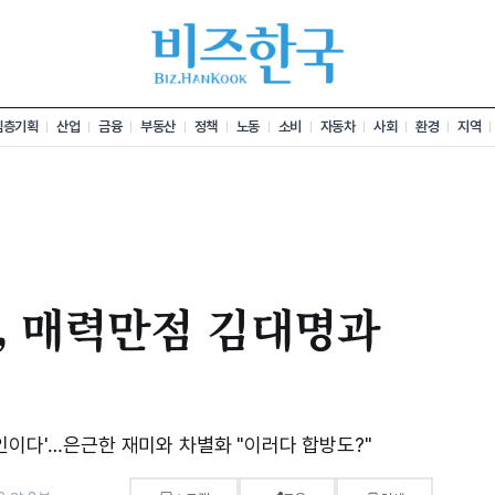
심층기획
산업
금융
부동산
정책
노동
소비
자동차
사회
환경
지역
, 매력만점 김대명과
인이다'…은근한 재미와 차별화 "이러다 합방도?"