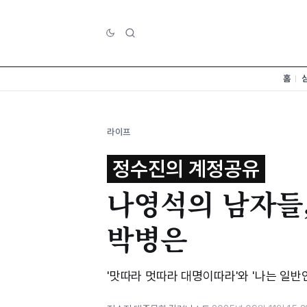
홈
라이프
정수진의 계정공유
나영석의 남자들
박병은
'맛따라 멋따라 대명이따라'와 '나는 일반