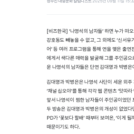
정수진 대중문화 칼럼니스트
·
2025년 09월 11일 15:3
[비즈한국] ‘나영석의 남자들’ 하면 누가 떠
강호동도 빼놓을 수 없고, 그 외에도 ‘신서유기
어’ 등 여러 프로그램을 통해 연을 맺은 출연
에게서 색다른 매력을 발굴해 그를 주인공으로
운 나영석의 남자들은 단연 김대명과 박병은
김대명과 박병은은 나영석 사단이 세운 외
‘채널 십오야’를 통해 각각 웹 콘텐츠 ‘맛따
앞서 나영석이 찜한 남자들이 주인공이었던 
두 방송은 김대명과 박병은의 개성이 없었다면
PD가 ‘꽃보다 할배’ 때부터 보여온, ‘이게 
때문이기도 하다.