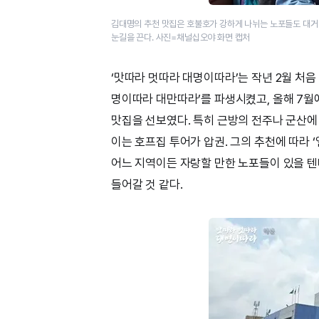
김대명의 추천 맛집은 호불호가 강하게 나뉘는 노포들도 대거 포
눈길을 끈다. 사진=채널십오야 화면 캡처
‘맛따라 멋따라 대명이따라’는 작년 2월 처
명이따라 대만따라’를 파생시켰고, 올해 7월
맛집을 선보였다. 특히 근방의 전주나 군산에
이는 호프집 투어가 압권. 그의 추천에 따라 
어느 지역이든 자랑할 만한 노포들이 있을 텐
들어갈 것 같다.