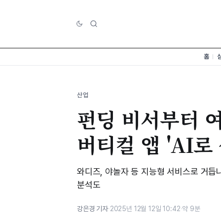
홈
산업
펀딩 비서부터 
버티컬 앱 'AI로
와디즈, 야놀자 등 지능형 서비스로 거듭나
분석도
강은경 기자
·
2025년 12월 12일 10:42
·
약 9분