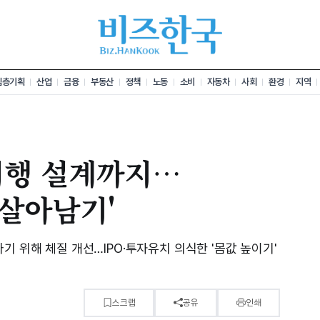
심층기획
산업
금융
부동산
정책
노동
소비
자동차
사회
환경
지역
여행 설계까지…
 살아남기'
기 위해 체질 개선…IPO·투자유치 의식한 '몸값 높이기'
스크랩
공유
인쇄