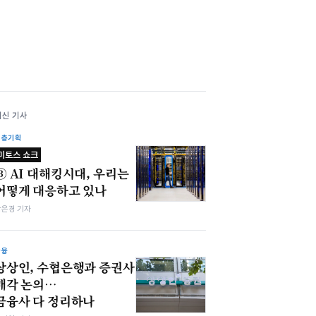
최신 기사
심층기획
미토스 쇼크
③ AI 대해킹시대, 우리는
어떻게 대응하고 있나
강은경 기자
금융
상상인, 수협은행과 증권사
매각 논의…
금융사 다 정리하나