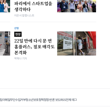
파리에서 스타트업을
생각하다
이은서 칼럼니스트
산업
현장
22일 만에 다시 문 연
홈플러스, 점포 매각도
본격화
박해나 기자
침
이메일무단수집거부
청소년보호정책
정정·반론 보도
RSS
전체 태그