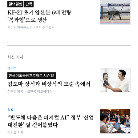
밀덕텔링
단독
KF-21 초기 양산분 6대 전량
'복좌형'으로 생산
김민석 한국국방안보포럼 연구위원
최신 기사
라이프
한국미술응원프로젝트 시즌12
김도마-상식과 비상식의 모순 속에서
전준엽 화가·비즈한국 아트에디터
정책
“반도체 다음은 피지컬 AI” 정부 ‘산업
대전환’ 팔 걷어붙였다
김민호 기자