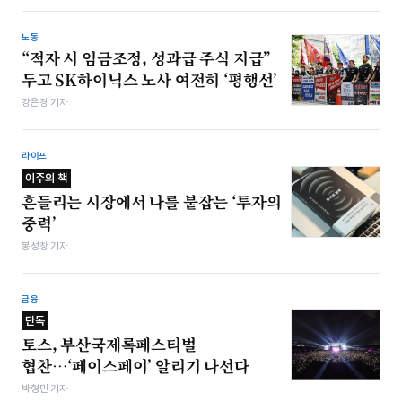
노동
“적자 시 임금조정, 성과급 주식 지급”
두고 SK하이닉스 노사 여전히 ‘평행선’
강은경 기자
라이프
이주의 책
흔들리는 시장에서 나를 붙잡는 ‘투자의
중력’
봉성창 기자
금융
단독
토스, 부산국제록페스티벌
협찬…‘페이스페이’ 알리기 나선다
박형민 기자