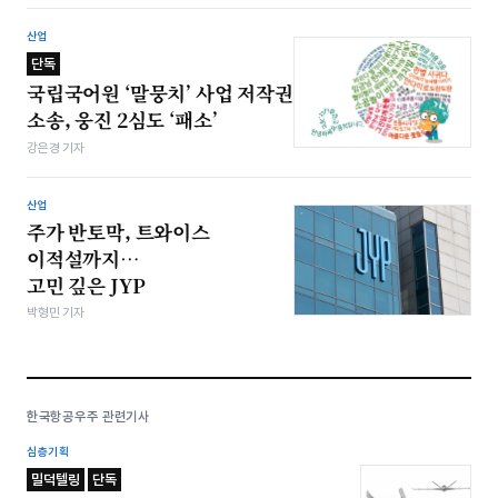
산업
단독
국립국어원 ‘말뭉치’ 사업 저작권
소송, 웅진 2심도 ‘패소’
강은경 기자
산업
주가 반토막, 트와이스
이적설까지…
고민 깊은 JYP
박형민 기자
한국항공우주 관련기사
심층기획
밀덕텔링
단독