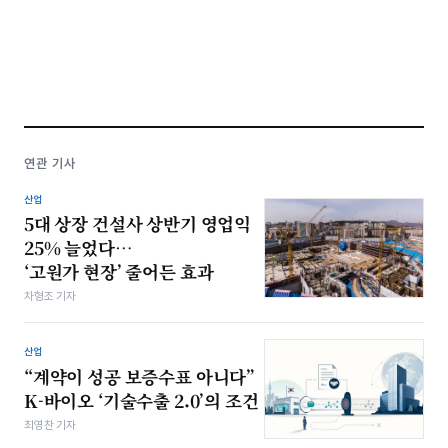
연관 기사
산업
5대 상장 건설사 상반기 영업익
25% 늘었다…
‘고원가 현장’ 줄어든 효과
차형조 기자
산업
“계약이 성공 보증수표 아니다”
K-바이오 ‘기술수출 2.0’의 조건
최영찬 기자