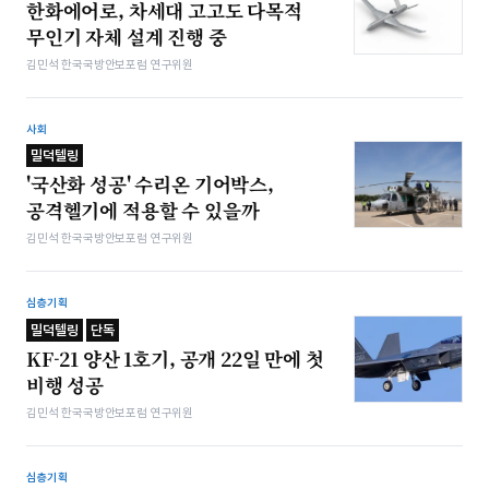
한화에어로, 차세대 고고도 다목적
무인기 자체 설계 진행 중
김민석 한국국방안보포럼 연구위원
사회
밀덕텔링
'국산화 성공' 수리온 기어박스,
공격헬기에 적용할 수 있을까
김민석 한국국방안보포럼 연구위원
심층기획
밀덕텔링
단독
KF-21 양산 1호기, 공개 22일 만에 첫
비행 성공
김민석 한국국방안보포럼 연구위원
심층기획