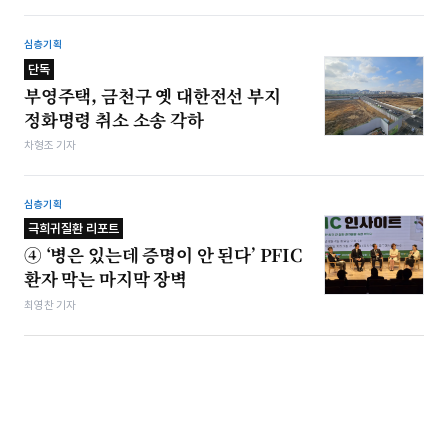
심층기획
단독
부영주택, 금천구 옛 대한전선 부지
정화명령 취소 소송 각하
차형조 기자
심층기획
극희귀질환 리포트
④ ‘병은 있는데 증명이 안 된다’ PFIC
환자 막는 마지막 장벽
최영찬 기자