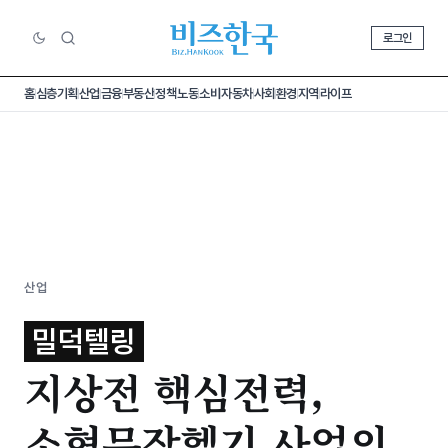
로그인
홈
심층기획
산업
금융
부동산
정책
노동
소비
자동차
사회
환경
지역
라이프
산업
밀덕텔링
지상전 핵심전력,
소형무장헬기 사업의