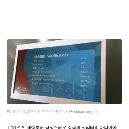
FC-31은 무겁고 엔진의 추력이 부족하다. 사진=chuansong.me
J-20은 첫 비행부터 극성스러운 중국의 밀리터리 마니아에