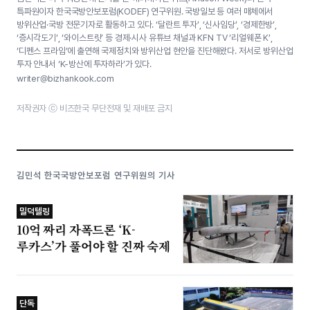
특파원이자 한국국방안보포럼(KODEF) 연구위원. 국방일보 등 여러 매체에서
방위산업·국방 전문기자로 활동하고 있다. ‘달란트 투자’, ‘신사임당’, ‘경제한방’,
‘증시각도기’, ‘와이스트릿’ 등 경제·시사 유튜브 채널과 KFN TV ‘리얼웨폰 K’,
‘디펜스 프라임’에 출연해 국제정치와 방위산업 현안을 진단해왔다. 저서로 방위산업
투자 안내서 ‘K-방산에 투자하라’가 있다.
writer@bizhankook.com
저작권자 ⓒ 비즈한국 무단전재 및 재배포 금지
김민석 한국국방안보포럼 연구위원의 기사
밀덕텔링
10억 짜리 자폭드론 ‘K-
루카스’가 풀어야 할 진짜 숙제
단독