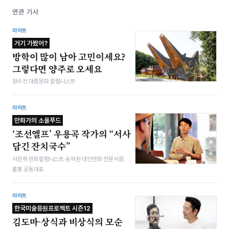
연관 기사
라이프
거기 가봤어?
방학이 많이 남아 고민이세요?
그렇다면 양주로 오세요
정수진 대중문화 칼럼니스트
라이프
만화가의 소울푸드
‘조선엘프’ 우용곡 작가의 “서사
담긴 잔치국수”
서찬휘 만화칼럼니스트·송하원 대안만화 전문서점
홈통 공동대표
라이프
한국미술응원프로젝트 시즌12
김도마-상식과 비상식의 모순