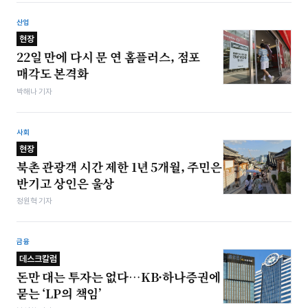
산업
현장
22일 만에 다시 문 연 홈플러스, 점포
매각도 본격화
박해나 기자
사회
현장
북촌 관광객 시간 제한 1년 5개월, 주민은
반기고 상인은 울상
정원혁 기자
금융
데스크칼럼
돈만 대는 투자는 없다…KB·하나증권에
묻는 ‘LP의 책임’