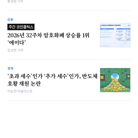
봉성창 기자
금융
주간 코인플릭스
2026년 32주차 암호화폐 상승률 1위
‘에이다’
김상연 기자
정책
‘초과 세수’인가 ‘추가 세수’인가, 반도체
호황 재원 논란
이승현 저널리스트