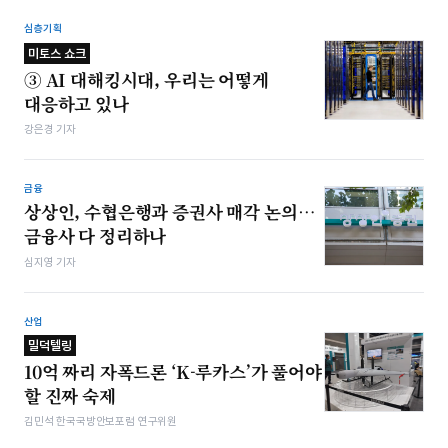
심층기획
미토스 쇼크
③ AI 대해킹시대, 우리는 어떻게
대응하고 있나
강은경 기자
금융
상상인, 수협은행과 증권사 매각 논의…
금융사 다 정리하나
심지영 기자
산업
밀덕텔링
10억 짜리 자폭드론 ‘K-루카스’가 풀어야
할 진짜 숙제
김민석 한국국방안보포럼 연구위원