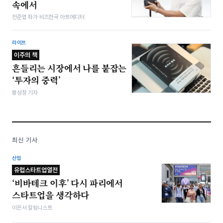
속에서
전준엽 화가·비즈한국 아트에디터
라이프
이주의 책
흔들리는 시장에서 나를 붙잡는
‘투자의 중력’
봉성창 기자
최신 기사
산업
유럽스타트업열전
‘비바테크 이후’ 다시 파리에서
스타트업을 생각하다
이은서 칼럼니스트