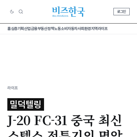
로그인
홈
심층기획
산업
금융
부동산
정책
노동
소비
자동차
사회
환경
지역
라이프
라이프
밀덕텔링
J-20 FC-31 중국 최신
스텔스 전투기의 명암