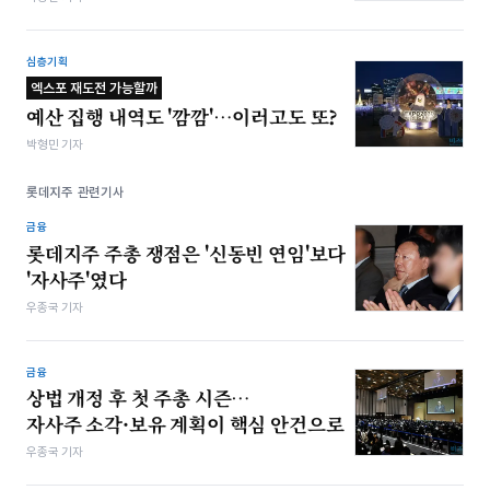
심층기획
엑스포 재도전 가능할까
예산 집행 내역도 '깜깜'…이러고도 또?
박형민 기자
롯데지주 관련기사
금융
롯데지주 주총 쟁점은 '신동빈 연임'보다
'자사주'였다
우종국 기자
금융
상법 개정 후 첫 주총 시즌…
자사주 소각·보유 계획이 핵심 안건으로
우종국 기자