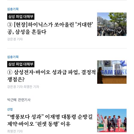
심층기획
삼성 파업 대해부
③ [현장]하이닉스가 쏘아올린 '거대한'
공, 삼성을 흔들다
강은경 기자
심층기획
삼성 파업 대해부
① 삼성전자·바이오 성과급 파업, 결정적
쟁점은?
강은경 기자·최영찬 기자
박근혜 관련기사
산업
“병풍보다 성과” 이재명 대통령 순방길
제약·바이오 ‘핀셋 동행’ 이유
최영찬 기자