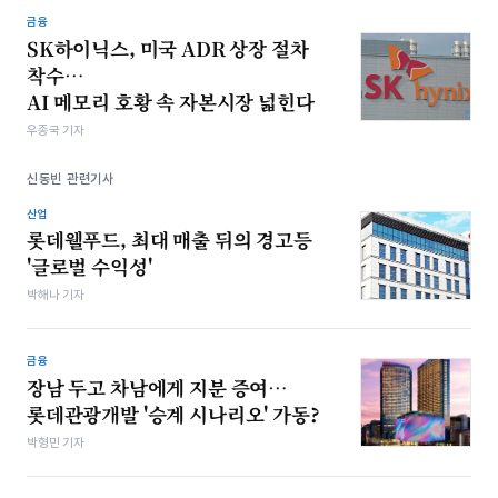
금융
SK하이닉스, 미국 ADR 상장 절차
착수…
AI 메모리 호황 속 자본시장 넓힌다
우종국 기자
신동빈 관련기사
산업
롯데웰푸드, 최대 매출 뒤의 경고등
'글로벌 수익성'
박해나 기자
금융
장남 두고 차남에게 지분 증여…
롯데관광개발 '승계 시나리오' 가동?
박형민 기자