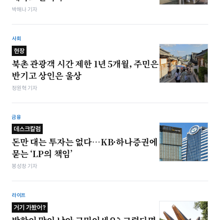
박해나 기자
사회
현장
북촌 관광객 시간 제한 1년 5개월, 주민은
반기고 상인은 울상
정원혁 기자
금융
데스크칼럼
돈만 대는 투자는 없다…KB·하나증권에
묻는 ‘LP의 책임’
봉성창 기자
라이프
거기 가봤어?