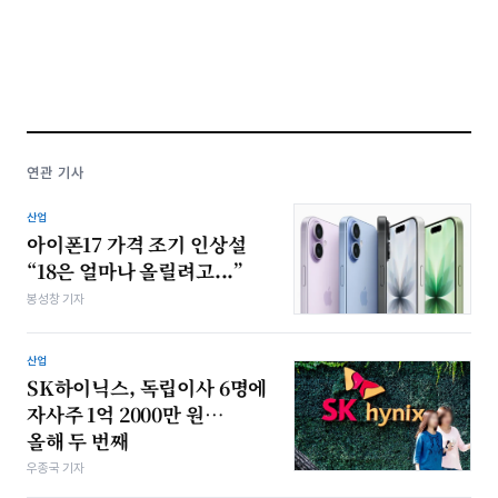
연관 기사
산업
아이폰17 가격 조기 인상설
“18은 얼마나 올릴려고...”
봉성창 기자
산업
SK하이닉스, 독립이사 6명에
자사주 1억 2000만 원…
올해 두 번째
우종국 기자