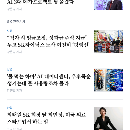
AI 3대 메가프로젝트 닻 올렸다
강은경 기자
SK 관련기사
노동
“적자 시 임금조정, 성과급 주식 지급”
두고 SK하이닉스 노사 여전히 ‘평행선’
강은경 기자
산업
'물 먹는 하마' AI 데이터센터, 우후죽순
생기는데 물 사용량조차 몰라
김민호 기자
산업
최태원 SK 회장 딸 최민정, 미국 의료
스타트업서 하는 일
최영찬 기자