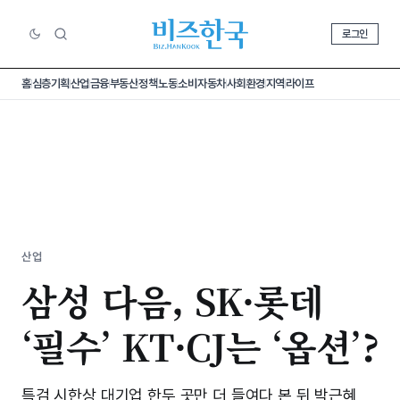
로그인
홈
심층기획
산업
금융
부동산
정책
노동
소비
자동차
사회
환경
지역
라이프
산업
삼성 다음, SK·롯데
‘필수’ KT·CJ는 ‘옵션’?
특검 시한상 대기업 한두 곳만 더 들여다 본 뒤 박근혜