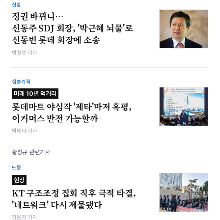
산업
정권 바뀌니…
신동주 SDJ 회장, '박근혜 뇌물'로
신동빈 롯데 회장에 소송
박형민 기자
심층기획
미래 10년 먹거리
롯데마트 야심작 '제타'마저 혹평,
이커머스 반전 가능할까
박해나 기자
황창규 관련기사
노동
현장
KT 구조조정 집회 직후 극적 타결,
'네트워크' 다시 제물됐다
강은경 기자