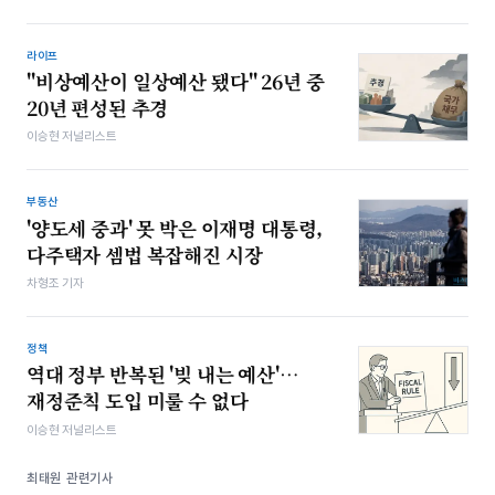
라이프
"비상예산이 일상예산 됐다" 26년 중
20년 편성된 추경
이승현 저널리스트
부동산
'양도세 중과' 못 박은 이재명 대통령,
다주택자 셈법 복잡해진 시장
차형조 기자
정책
역대 정부 반복된 '빚 내는 예산'…
재정준칙 도입 미룰 수 없다
이승현 저널리스트
최태원 관련기사