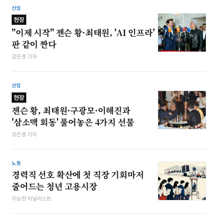
산업
현장
"이제 시작" 젠슨 황·최태원, 'AI 인프라'
판 같이 짠다
강은경 기자
산업
현장
젠슨 황, 최태원·구광모·이해진과
'삼소맥 회동' 풀어놓은 4가지 선물
강은경 기자
노동
경력직 선호 확산에 첫 직장 기회마저
줄어드는 청년 고용시장
이승현 저널리스트