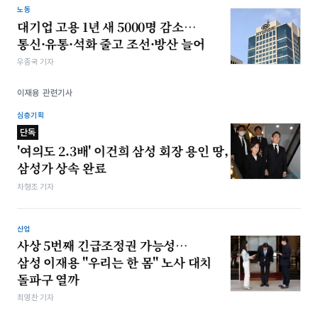
노동
대기업 고용 1년 새 5000명 감소…
통신·유통·석화 줄고 조선·방산 늘어
우종국 기자
이재용 관련기사
심층기획
단독
'여의도 2.3배' 이건희 삼성 회장 용인 땅,
삼성가 상속 완료
차형조 기자
산업
사상 5번째 긴급조정권 가능성…
삼성 이재용 "우리는 한 몸" 노사 대치
돌파구 열까
최영찬 기자