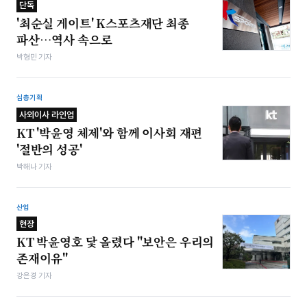
단독
'최순실 게이트' K스포츠재단 최종
파산…역사 속으로
박형민 기자
심층기획
사외이사 라인업
KT '박윤영 체제'와 함께 이사회 재편
'절반의 성공'
박해나 기자
산업
현장
KT 박윤영호 닻 올렸다 "보안은 우리의
존재이유"
강은경 기자