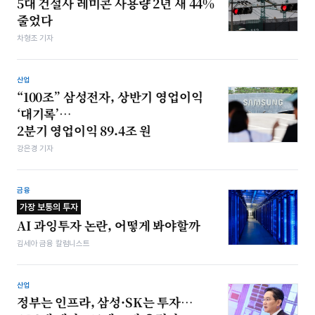
5대 건설사 레미콘 사용량 2년 새 44%
줄었다
차형조 기자
산업
“100조” 삼성전자, 상반기 영업이익
‘대기록’…
2분기 영업이익 89.4조 원
강은경 기자
금융
가장 보통의 투자
AI 과잉투자 논란, 어떻게 봐야할까
김세아 금융 칼럼니스트
산업
정부는 인프라, 삼성·SK는 투자…