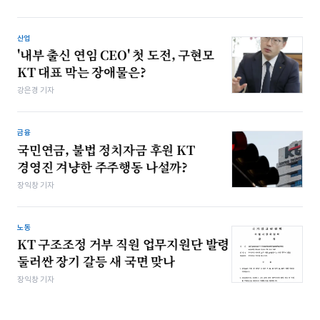
산업
'내부 출신 연임 CEO' 첫 도전, 구현모
KT 대표 막는 장애물은?
강은경 기자
금융
국민연금, 불법 정치자금 후원 KT
경영진 겨냥한 주주행동 나설까?
장익창 기자
노동
KT 구조조정 거부 직원 업무지원단 발령
둘러싼 장기 갈등 새 국면 맞나
장익창 기자