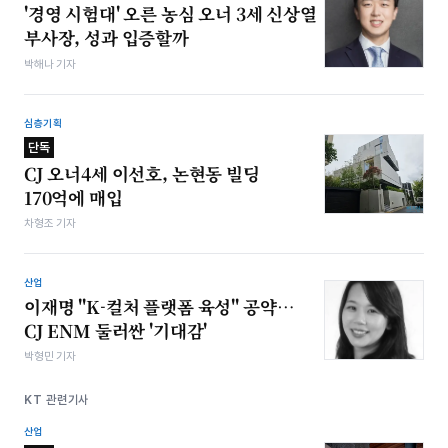
'경영 시험대' 오른 농심 오너 3세 신상열
부사장, 성과 입증할까
박해나 기자
심층기획
단독
CJ 오너4세 이선호, 논현동 빌딩
170억에 매입
차형조 기자
산업
이재명 "K-컬처 플랫폼 육성" 공약…
CJ ENM 둘러싼 '기대감'
박형민 기자
KT 관련기사
산업