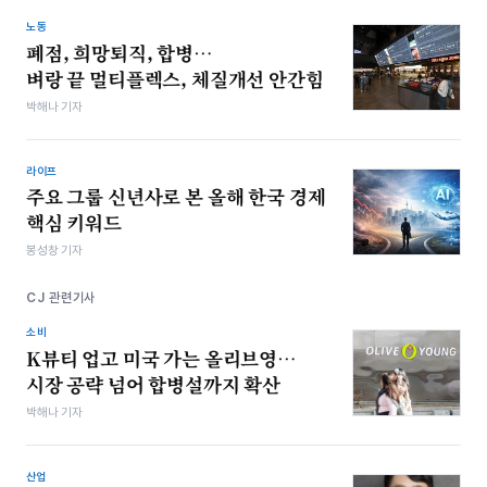
노동
폐점, 희망퇴직, 합병…
벼랑 끝 멀티플렉스, 체질개선 안간힘
박해나 기자
라이프
주요 그룹 신년사로 본 올해 한국 경제
핵심 키워드
봉성창 기자
CJ 관련기사
소비
K뷰티 업고 미국 가는 올리브영…
시장 공략 넘어 합병설까지 확산
박해나 기자
산업