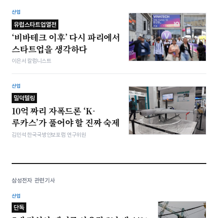
산업
유럽스타트업열전
‘비바테크 이후’ 다시 파리에서
스타트업을 생각하다
이은서 칼럼니스트
산업
밀덕텔링
10억 짜리 자폭드론 ‘K-
루카스’가 풀어야 할 진짜 숙제
김민석 한국국방안보포럼 연구위원
삼성전자 관련기사
산업
단독