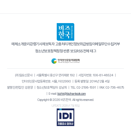
매체소개
윤리강령
기사제보
독자 고충처리
개인정보취급방침
이메일무단수집거부
청소년보호정책
정정·반론 보도
RSS
전체 태그
(주)일요신문사
｜
서울특별시 용산구 만리재로 192
｜
사업자번호: 106-81-48524
｜
인터넷신문사업등록번호: 서울, 아02990
｜
등록·발행일: 2014년 2월 4일
발행인/편집인: 김원양
｜
청소년보호책임자: 김남희
｜
TEL: 02-2198-1591
｜
FAX: 02-738-4675
｜
E-mail:
bizhk@bizhankook.com
Copyright © 2026 비즈한국. All rights reserved.
UPDATE 2026년 7월 16일