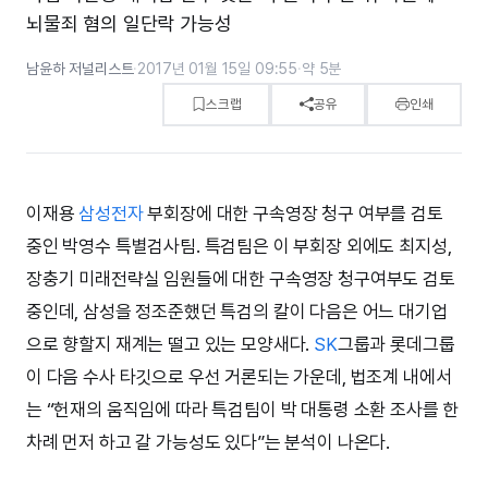
뇌물죄 혐의 일단락 가능성
남윤하 저널리스트
·
2017년 01월 15일 09:55
·
약 5분
스크랩
공유
인쇄
이재용
삼성전자
부회장에 대한 구속영장 청구 여부를 검토
중인 박영수 특별검사팀. 특검팀은 이 부회장 외에도 최지성,
장충기 미래전략실 임원들에 대한 구속영장 청구여부도 검토
중인데, 삼성을 정조준했던 특검의 칼이 다음은 어느 대기업
으로 향할지 재계는 떨고 있는 모양새다.
SK
그룹과 롯데그룹
이 다음 수사 타깃으로 우선 거론되는 가운데, 법조계 내에서
는 “헌재의 움직임에 따라 특검팀이 박 대통령 소환 조사를 한
차례 먼저 하고 갈 가능성도 있다”는 분석이 나온다.