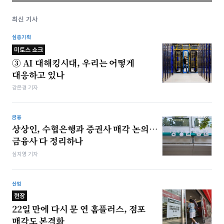
최신 기사
심층기획
미토스 쇼크
③ AI 대해킹시대, 우리는 어떻게
대응하고 있나
강은경 기자
금융
상상인, 수협은행과 증권사 매각 논의…
금융사 다 정리하나
심지영 기자
산업
현장
22일 만에 다시 문 연 홈플러스, 점포
매각도 본격화