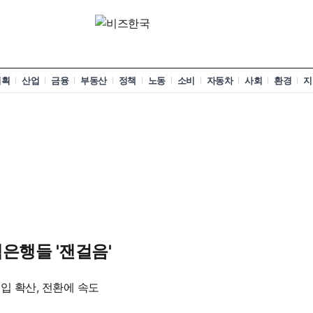
기획
산업
금융
부동산
정책
노동
소비
자동차
사회
환경
지
은행들 '잰걸음'
입 확산, 전환에 속도