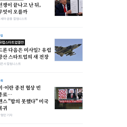
전쟁이 끝나고 난 뒤,
무엇이 오를까
김세아 금융 칼럼니스트
산업
유럽스타트업열전
드론 다음은 미사일? 유럽
방산 스타트업의 새 전장
이은서 칼럼니스트
사회
미-이란 종전 협상 빈
종료…
 "합의 못했다" 미국
복귀
박형민 기자