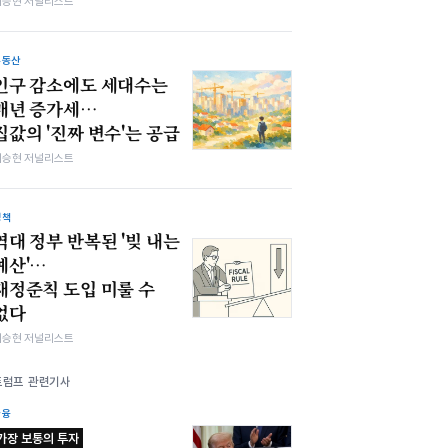
이승현 저널리스트
부동산
인구 감소에도 세대수는
매년 증가세…
집값의 '진짜 변수'는 공급
이승현 저널리스트
정책
역대 정부 반복된 '빚 내는
예산'…
재정준칙 도입 미룰 수
없다
이승현 저널리스트
트럼프 관련기사
금융
가장 보통의 투자