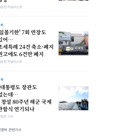
이승현 저널리스트
사회
'일몰기한' 7회 연장도
있어…
조세특례 24건 축소·폐지
권고에도 6건만 폐지
이승현 저널리스트
정책
"대통령도 장관도
없는데…
" 창설 80주년 해군 국제
관함식 연기되나
전현건 기자
이명박 관련기사