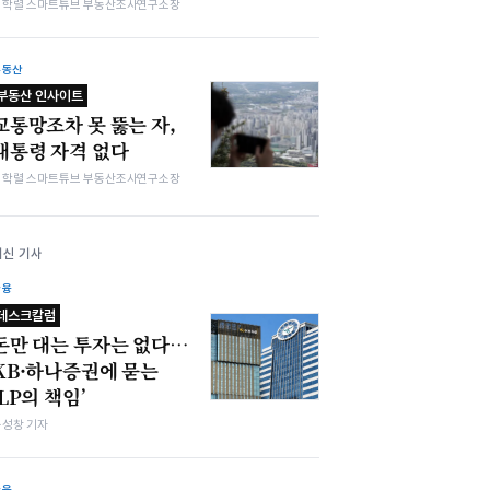
김학렬 스마트튜브 부동산조사연구소장
부동산
부동산 인사이트
교통망조차 못 뚫는 자,
대통령 자격 없다
김학렬 스마트튜브 부동산조사연구소장
최신 기사
금융
데스크칼럼
돈만 대는 투자는 없다…
KB·하나증권에 묻는
‘LP의 책임’
봉성창 기자
금융