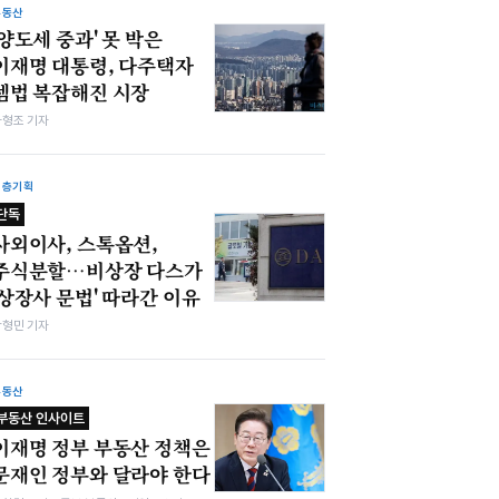
부동산
'양도세 중과' 못 박은
이재명 대통령, 다주택자
셈법 복잡해진 시장
차형조 기자
심층기획
단독
사외이사, 스톡옵션,
주식분할…비상장 다스가
'상장사 문법' 따라간 이유
박형민 기자
부동산
부동산 인사이트
이재명 정부 부동산 정책은
문재인 정부와 달라야 한다