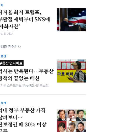
사회
지지율 최저 트럼프,
부활절 새벽부터 SNS에
'자화자찬'
김남희 기자
김대중 관련기사
부동산
부동산 인사이트
역사는 반복된다…부동산
정책의 끝없는 배신
김학렬 스마트튜브 부동산조사연구소장
부동산
역대 정부 부동산 가격
살펴보니…
진보정권 때 30% 이상
급등