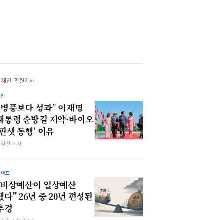
문재인 관련기사
산업
“병풍보다 성과” 이재명
대통령 순방길 제약·바이오
‘핀셋 동행’ 이유
최영찬 기자
라이프
"비상예산이 일상예산
됐다" 26년 중 20년 편성된
추경