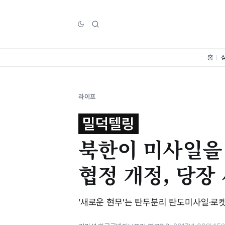
홈
라이프
밀덕텔링
북한이 미사일을
협정 개정, 당장
‘새로운 현무’는 탄두분리 탄도미사일·로