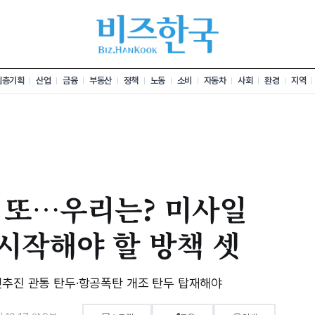
심층기획
산업
금융
부동산
정책
노동
소비
자동차
사회
환경
지역
 또…우리는? 미사일
 시작해야 할 방책 셋
켓추진 관통 탄두·항공폭탄 개조 탄두 탑재해야