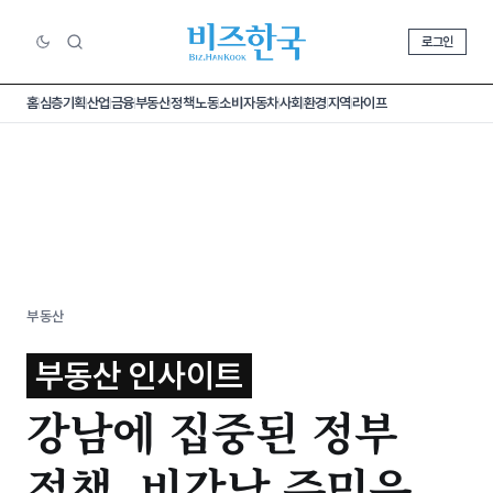
로그인
홈
심층기획
산업
금융
부동산
정책
노동
소비
자동차
사회
환경
지역
라이프
부동산
부동산 인사이트
강남에 집중된 정부
정책, 비강남 주민은