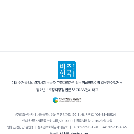
매체소개
윤리강령
기사제보
독자 고충처리
개인정보취급방침
이메일무단수집거부
청소년보호정책
정정·반론 보도
RSS
전체 태그
(주)일요신문사
｜
서울특별시 용산구 만리재로 192
｜
사업자번호: 106-81-48524
｜
인터넷신문사업등록번호: 서울, 아02990
｜
등록·발행일: 2014년 2월 4일
발행인/편집인: 김원양
｜
청소년보호책임자: 김남희
｜
TEL: 02-2198-1591
｜
FAX: 02-738-4675
｜
E-mail:
bizhk@bizhankook.com