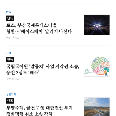
금융
단독
토스, 부산국제록페스티벌
협찬…‘페이스페이’ 알리기 나선다
박형민 기자
산업
단독
국립국어원 ‘말뭉치’ 사업 저작권 소송,
웅진 2심도 ‘패소’
강은경 기자
심층기획
단독
부영주택, 금천구 옛 대한전선 부지
정화명령 취소 소송 각하