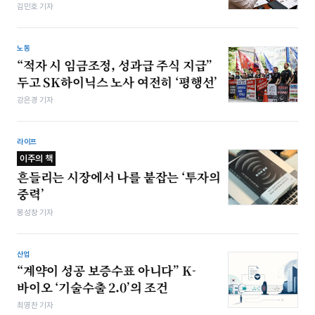
김민호 기자
노동
“적자 시 임금조정, 성과급 주식 지급”
두고 SK하이닉스 노사 여전히 ‘평행선’
강은경 기자
라이프
이주의 책
흔들리는 시장에서 나를 붙잡는 ‘투자의
중력’
봉성창 기자
산업
“계약이 성공 보증수표 아니다” K-
바이오 ‘기술수출 2.0’의 조건
최영찬 기자