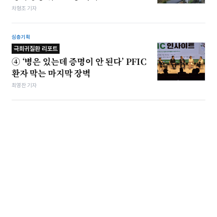
차형조 기자
심층기획
극희귀질환 리포트
④ ‘병은 있는데 증명이 안 된다’ PFIC
환자 막는 마지막 장벽
최영찬 기자