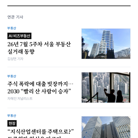
연관 기사
부동산
AI 비즈부동산
26년 7월 5주차 서울 부동산
실거래 동향
김상연 기자
부동산
주식 폭락에 대출 빗장까지…
2030 “빨리 산 사람이 승자”
차해인 저널리스트
부동산
현장
“지식산업센터를 주택으로?”