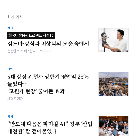
최신 기사
라이프
한국미술응원프로젝트 시즌12
김도마-상식과 비상식의 모순 속에서
전준엽 화가·비즈한국 아트에디터
산업
5대 상장 건설사 상반기 영업익 25%
늘었다…
‘고원가 현장’ 줄어든 효과
차형조 기자
정책
“반도체 다음은 피지컬 AI” 정부 ‘산업
대전환’ 팔 걷어붙였다