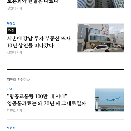
토론회와 현실은 다르다
정원혁 기자
부동산
현장
서촌에 강남 투자 부동산 뜨자
10년 상인들 떠나갔다
정원혁 기자
김현미 관련기사
산업
"항공교통량 100만 대 시대"
영공통과료는 왜 20년 째 그대로일까
김민호 기자
부동산