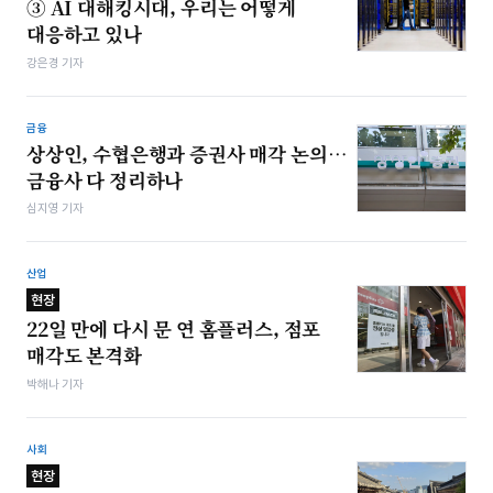
③ AI 대해킹시대, 우리는 어떻게
대응하고 있나
강은경 기자
금융
상상인, 수협은행과 증권사 매각 논의…
금융사 다 정리하나
심지영 기자
산업
현장
22일 만에 다시 문 연 홈플러스, 점포
매각도 본격화
박해나 기자
사회
현장