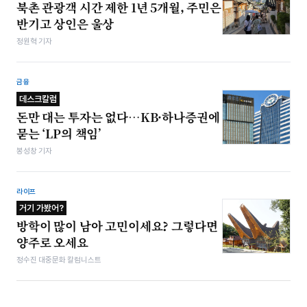
북촌 관광객 시간 제한 1년 5개월, 주민은
반기고 상인은 울상
정원혁 기자
금융
데스크칼럼
돈만 대는 투자는 없다…KB·하나증권에
묻는 ‘LP의 책임’
봉성창 기자
라이프
거기 가봤어?
방학이 많이 남아 고민이세요? 그렇다면
양주로 오세요
정수진 대중문화 칼럼니스트