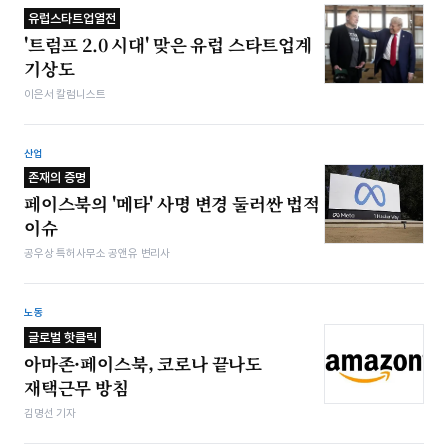
유럽스타트업열전
'트럼프 2.0 시대' 맞은 유럽 스타트업계
기상도
이은서 칼럼니스트
산업
존재의 증명
페이스북의 '메타' 사명 변경 둘러싼 법적
이슈
공우상 특허사무소 공앤유 변리사
노동
글로벌 핫클릭
아마존·페이스북, 코로나 끝나도
재택근무 방침
김명선 기자