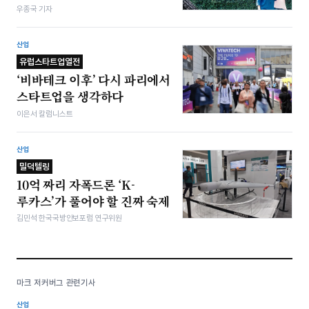
우종국 기자
산업
유럽스타트업열전
‘비바테크 이후’ 다시 파리에서
스타트업을 생각하다
이은서 칼럼니스트
산업
밀덕텔링
10억 짜리 자폭드론 ‘K-
루카스’가 풀어야 할 진짜 숙제
김민석 한국국방안보포럼 연구위원
마크 저커버그 관련기사
산업