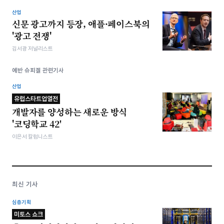
산업
신문 광고까지 등장, 애플·페이스북의
'광고 전쟁'
김서광 저널리스트
에반 슈피겔 관련기사
산업
유럽스타트업열전
개발자를 양성하는 새로운 방식
'코딩학교 42'
이은서 칼럼니스트
최신 기사
심층기획
미토스 쇼크