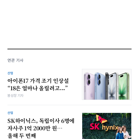
연관 기사
산업
아이폰17 가격 조기 인상설
“18은 얼마나 올릴려고...”
봉성창 기자
산업
SK하이닉스, 독립이사 6명에
자사주 1억 2000만 원…
올해 두 번째