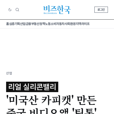
로그인
홈
심층기획
산업
금융
부동산
정책
노동
소비
자동차
사회
환경
지역
라이프
산업
리얼 실리콘밸리
'미국산 카피캣' 만든
중국 비디오앱 '틱톡'