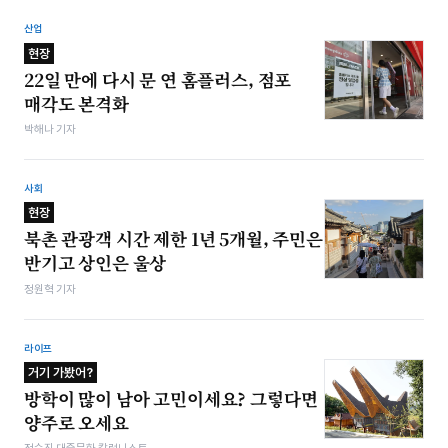
산업
현장
22일 만에 다시 문 연 홈플러스, 점포
매각도 본격화
박해나 기자
사회
현장
북촌 관광객 시간 제한 1년 5개월, 주민은
반기고 상인은 울상
정원혁 기자
라이프
거기 가봤어?
방학이 많이 남아 고민이세요? 그렇다면
양주로 오세요