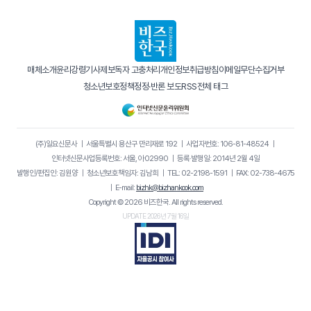
매체소개
윤리강령
기사제보
독자 고충처리
개인정보취급방침
이메일무단수집거부
청소년보호정책
정정·반론 보도
RSS
전체 태그
(주)일요신문사
｜
서울특별시 용산구 만리재로 192
｜
사업자번호: 106-81-48524
｜
인터넷신문사업등록번호: 서울, 아02990
｜
등록·발행일: 2014년 2월 4일
발행인/편집인: 김원양
｜
청소년보호책임자: 김남희
｜
TEL: 02-2198-1591
｜
FAX: 02-738-4675
｜
E-mail:
bizhk@bizhankook.com
Copyright © 2026 비즈한국. All rights reserved.
UPDATE 2026년 7월 16일