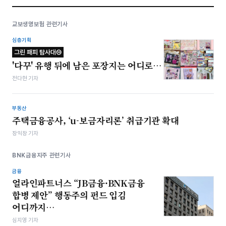
교보생명보험 관련기사
심층기획
그린 패피 탐사대⑩
'다꾸' 유행 뒤에 남은 포장지는 어디로…
전다현 기자
부동산
주택금융공사, ‘u-보금자리론’ 취급기관 확대
장익창 기자
BNK금융지주 관련기사
금융
얼라인파트너스 “JB금융·BNK금융
합병 제안” 행동주의 펀드 입김
어디까지…
심지영 기자