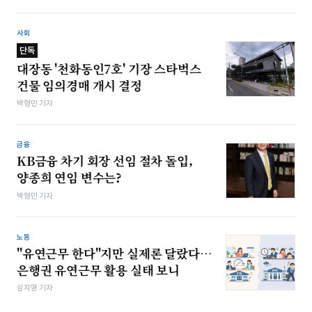
사회
단독
대장동 '천화동인7호' 기장 스타벅스
건물 임의경매 개시 결정
박형민 기자
금융
KB금융 차기 회장 선임 절차 돌입,
양종희 연임 변수는?
박형민 기자
노동
"유연근무 한다"지만 실제론 달랐다…
은행권 유연근무 활용 실태 보니
심지영 기자