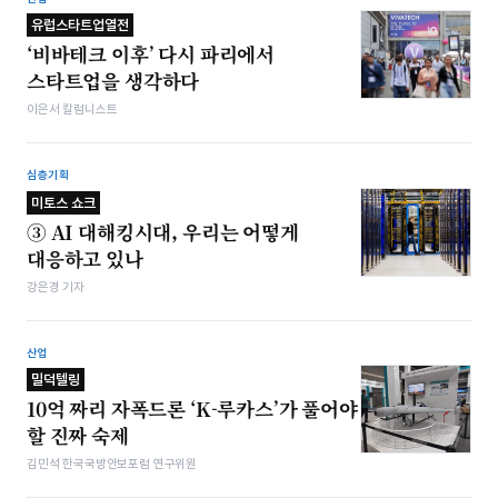
유럽스타트업열전
‘비바테크 이후’ 다시 파리에서
스타트업을 생각하다
이은서 칼럼니스트
심층기획
미토스 쇼크
③ AI 대해킹시대, 우리는 어떻게
대응하고 있나
강은경 기자
산업
밀덕텔링
10억 짜리 자폭드론 ‘K-루카스’가 풀어야
할 진짜 숙제
김민석 한국국방안보포럼 연구위원