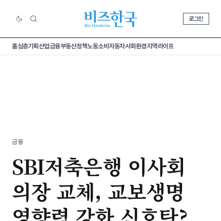
로그인
홈
심층기획
산업
금융
부동산
정책
노동
소비
자동차
사회
환경
지역
라이프
금융
SBI저축은행 이사회
의장 교체, 교보생명
영향력 강화 신호탄?