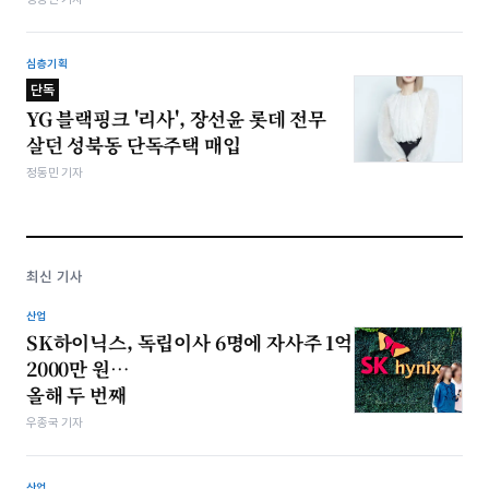
심층기획
단독
YG 블랙핑크 '리사', 장선윤 롯데 전무
살던 성북동 단독주택 매입
정동민 기자
최신 기사
산업
SK하이닉스, 독립이사 6명에 자사주 1억
2000만 원…
올해 두 번째
우종국 기자
산업