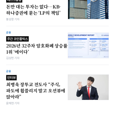
돈만 대는 투자는 없다…KB·
하나증권에 묻는 ‘LP의 책임’
봉성창 기자
금융
주간 코인플릭스
2026년 32주차 암호화폐 상승률
1위 ‘에이다’
김상연 기자
금융
인터뷰
최병욱 장투교 전도사 “주식,
파도에 휩쓸리지 말고 오션뷰에
앉아라”
윤채현 기자