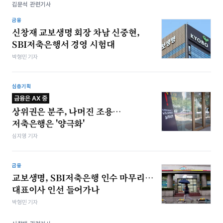
김문석 관련기사
금융
신창재 교보생명 회장 차남 신중현,
SBI저축은행서 경영 시험대
박형민 기자
심층기획
금융은 AX 중
상위권은 분주, 나머진 조용…
저축은행은 '양극화'
심지영 기자
금융
교보생명, SBI저축은행 인수 마무리…
대표이사 인선 들어가나
박형민 기자