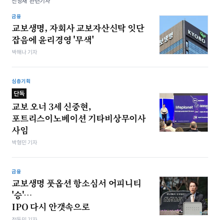
신창재 관련기사
금융
교보생명, 자회사 교보자산신탁 잇단
잡음에 윤리경영 '무색'
박해나 기자
심층기획
단독
교보 오너 3세 신중현,
포트리스이노베이션 기타비상무이사
사임
박형민 기자
금융
교보생명 풋옵션 항소심서 어피니티
'승'…
IPO 다시 안갯속으로
정동민 기자