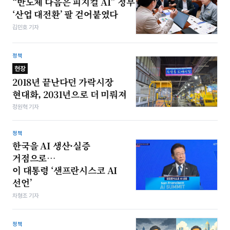
“반도체 다음은 피지컬 AI” 정부
‘산업 대전환’ 팔 걷어붙였다
김민호 기자
정책
현장
2018년 끝난다던 가락시장
현대화, 2031년으로 더 미뤄져
정원혁 기자
정책
한국을 AI 생산·실증
거점으로…
이 대통령 ‘샌프란시스코 AI
선언’
차형조 기자
정책