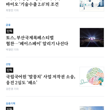
바이오 ‘기술수출 2.0’의 조건
최영찬 기자
금융
단독
토스, 부산국제록페스티벌
협찬…‘페이스페이’ 알리기 나선다
박형민 기자
산업
단독
국립국어원 ‘말뭉치’ 사업 저작권 소송,
웅진 2심도 ‘패소’
강은경 기자
심층기획
단독