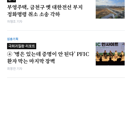
부영주택, 금천구 옛 대한전선 부지
정화명령 취소 소송 각하
차형조 기자
심층기획
극희귀질환 리포트
④ ‘병은 있는데 증명이 안 된다’ PFIC
환자 막는 마지막 장벽
최영찬 기자