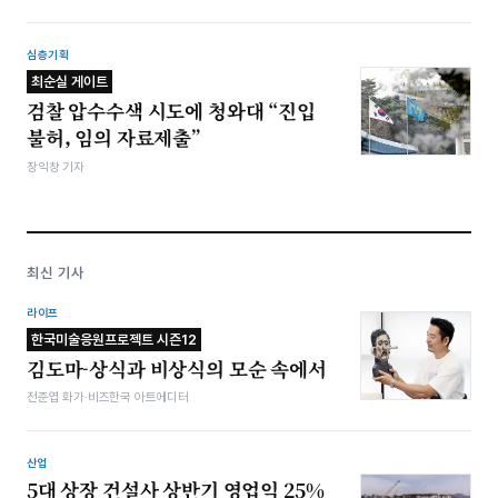
심층기획
최순실 게이트
검찰 압수수색 시도에 청와대 “진입
불허, 임의 자료제출”
장익창 기자
최신 기사
라이프
한국미술응원프로젝트 시즌12
김도마-상식과 비상식의 모순 속에서
전준엽 화가·비즈한국 아트에디터
산업
5대 상장 건설사 상반기 영업익 25%