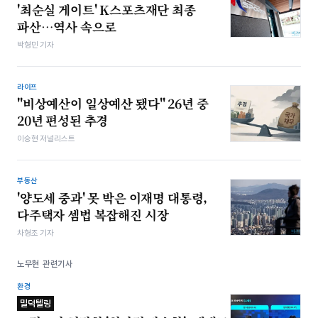
'최순실 게이트' K스포츠재단 최종
파산…역사 속으로
박형민 기자
라이프
"비상예산이 일상예산 됐다" 26년 중
20년 편성된 추경
이승현 저널리스트
부동산
'양도세 중과' 못 박은 이재명 대통령,
다주택자 셈법 복잡해진 시장
차형조 기자
노무현 관련기사
환경
밀덕텔링