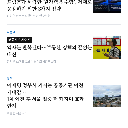
트럼프가 허락한 '원자력 잠수함', 제대로
운용하기 위한 3가지 전략
김민석 한국국방안보포럼 연구위원
부동산
부동산 인사이트
역사는 반복된다…부동산 정책의 끝없는
배신
김학렬 스마트튜브 부동산조사연구소장
정책
이재명 정부서 커지는 공공기관 이전
기대감…
1차 이전 후 서울 집중 더 커지며 효과
한계
이승현 저널리스트