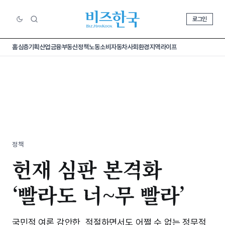
로그인
홈
심층기획
산업
금융
부동산
정책
노동
소비
자동차
사회
환경
지역
라이프
정책
헌재 심판 본격화
‘빨라도 너~무 빨라’
국민적 여론 감안한, 적절하면서도 어쩔 수 없는 정무적