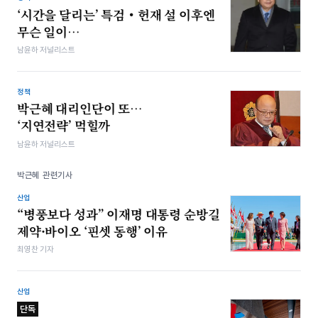
‘시간을 달리는’ 특검‧헌재 설 이후엔
무슨 일이…
남윤하 저널리스트
정책
박근혜 대리인단이 또…
‘지연전략’ 먹힐까
남윤하 저널리스트
박근혜 관련기사
산업
“병풍보다 성과” 이재명 대통령 순방길
제약·바이오 ‘핀셋 동행’ 이유
최영찬 기자
산업
단독