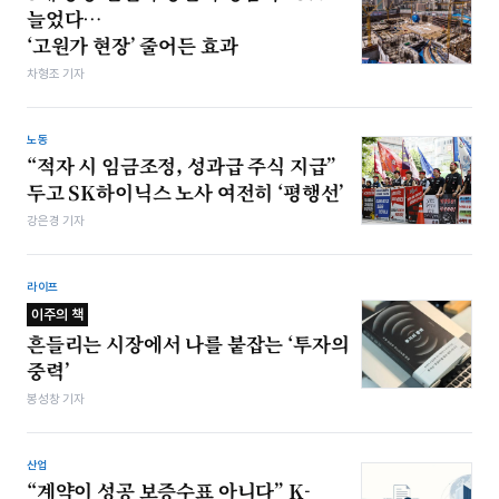
늘었다…
‘고원가 현장’ 줄어든 효과
차형조 기자
노동
“적자 시 임금조정, 성과급 주식 지급”
두고 SK하이닉스 노사 여전히 ‘평행선’
강은경 기자
라이프
이주의 책
흔들리는 시장에서 나를 붙잡는 ‘투자의
중력’
봉성창 기자
산업
“계약이 성공 보증수표 아니다” K-