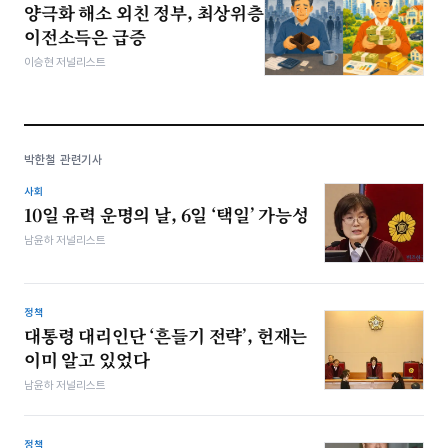
양극화 해소 외친 정부, 최상위층
이전소득은 급증
이승현 저널리스트
박한철 관련기사
사회
10일 유력 운명의 날, 6일 ‘택일’ 가능성
남윤하 저널리스트
정책
대통령 대리인단 ‘흔들기 전략’, 헌재는
이미 알고 있었다
남윤하 저널리스트
정책