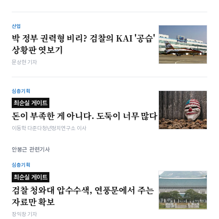
산업
박 정부 권력형 비리? 검찰의 KAI '공습'
상황판 엿보기
문상현 기자
심층기획
최순실 게이트
돈이 부족한 게 아니다. 도둑이 너무 많다
이동학 다준다청년정치연구소 이사​
안봉근 관련기사
심층기획
최순실 게이트
검찰 청와대 압수수색, 연풍문에서 주는
자료만 확보
장익창 기자