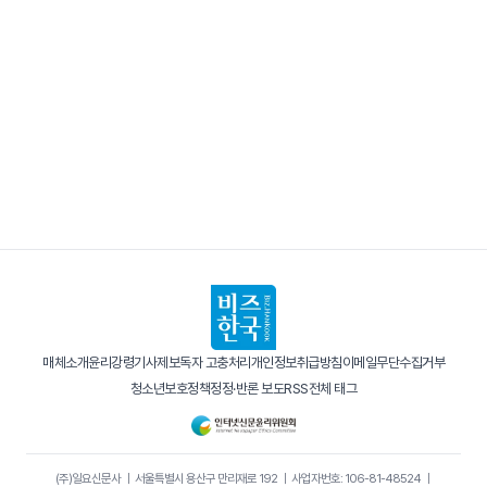
매체소개
윤리강령
기사제보
독자 고충처리
개인정보취급방침
이메일무단수집거부
청소년보호정책
정정·반론 보도
RSS
전체 태그
(주)일요신문사
｜
서울특별시 용산구 만리재로 192
｜
사업자번호: 106-81-48524
｜