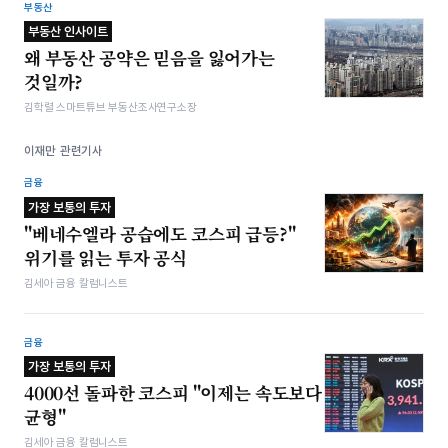
부동산
부동산 인사이트
왜 부동산 공약은 믿음을 잃어가는
것일까?
김학렬 스마트튜브 부동산조사연구소장
이재만 관련기사
금융
가장 보통의 투자
"베네수엘라 공습에도 코스피 급등?"
위기를 읽는 투자 공식
김세아 금융 칼럼니스트
금융
가장 보통의 투자
4000선 돌파한 코스피 "이제는 속도보다
균형"
김세아 금융 칼럼니스트